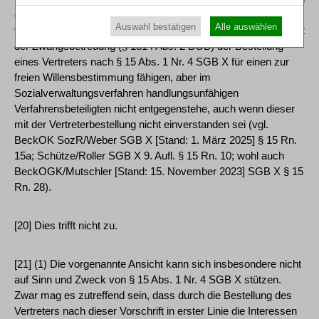
der sozialrechtlichen Literatur teilweise vertretenen und auch
Auswahl bestätigen
Alle auswählen
vom Beschwerdegericht geteilten Auffassung, dass das Verbot
der Zwangsbetreuung (§ 1814 Abs. 2 BGB) der Bestellung
eines Vertreters nach § 15 Abs. 1 Nr. 4 SGB X für einen zur
freien Willensbestimmung fähigen, aber im
Sozialverwaltungsverfahren handlungsunfähigen
Verfahrensbeteiligten nicht entgegenstehe, auch wenn dieser
mit der Vertreterbestellung nicht einverstanden sei (vgl.
BeckOK SozR/Weber SGB X [Stand: 1. März 2025] § 15 Rn.
15a; Schütze/Roller SGB X 9. Aufl. § 15 Rn. 10; wohl auch
BeckOGK/Mutschler [Stand: 15. November 2023] SGB X § 15
Rn. 28).
[20] Dies trifft nicht zu.
[21] (1) Die vorgenannte Ansicht kann sich insbesondere nicht
auf Sinn und Zweck von § 15 Abs. 1 Nr. 4 SGB X stützen.
Zwar mag es zutreffend sein, dass durch die Bestellung des
Vertreters nach dieser Vorschrift in erster Linie die Interessen