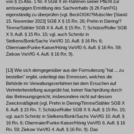
von § 15 Abs. 1 Nr. 4 SGB X im Rahmen seiner Pflicht zur
amtswegigen Ermittlung des Sachverhalts (§ 26 FamFG)
eigenständig zu überprüfen (vgl. BeckOGK/?Mutschler [Stand:
15. November 2023] SGB X § 15 Rn. 26; Prehn in Diering/?
Timme/Stähler SGB X 6. Aufl. § 15 Rn. 7; Schütze/Roller SGB
X 9. Aufl. § 15 Rn. 15; vgl. auch Schmitz in
Stelkens/Bonk/Sachs VwVfG 10. Aufl. § 16 Rn. 6;
Obermaier/Funke-Kaiser/Hönig VwVfG 6. Aufl. § 16 Rn. 59;
Ziekow VwVfG 4. Aufl. § 16 Rn. 9).
[13] Wie sich demgegenüber aus der Formulierung "hat ... zu
bestellen" ergibt, unterliegt das Ermessen, welches die
Behörde im Verwaltungsverfahren bei dem Ersuchen auf
Vertreterbestellung ausgeübt hat, keiner Nachprüfung durch
das Betreuungsgericht, insbesondere nicht auf dessen
Zweckmäßigkeit (vgl. Prehn in Diering/Timme/Stähler SGB X
6. Aufl. § 15 Rn. 7; Schütze/Roller SGB X 9. Aufl. § 15 Rn. 15;
vgl. auch Schmitz in Stelkens/Bonk/Sachs VwVfG 10. Aufl. §
16 Rn. 6; Obermaier/Funke-Kaiser/Hönig VwVfG 6. Aufl. § 16
Rn. 59; Ziekow VwVfG 4. Aufl. § 16 Rn. 9). Das