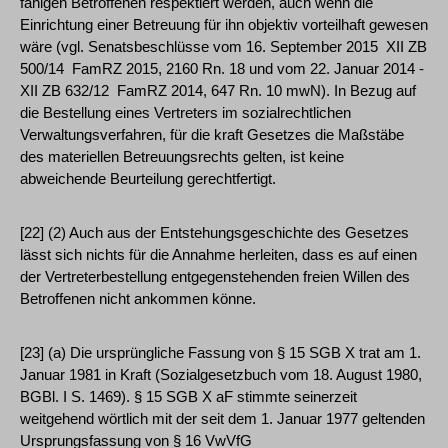
fähigen Betroffenen respektiert werden, auch wenn die
Einrichtung einer Betreuung für ihn objektiv vorteilhaft gewesen
wäre (vgl. Senatsbeschlüsse vom 16. September 2015 ­ XII ZB
500/14 ­ FamRZ 2015, 2160 Rn. 18 und vom 22. Januar 2014 ­
XII ZB 632/12 ­ FamRZ 2014, 647 Rn. 10 mwN). In Bezug auf
die Bestellung eines Vertreters im sozialrechtlichen
Verwaltungsverfahren, für die kraft Gesetzes die Maßstäbe
des materiellen Betreuungsrechts gelten, ist keine
abweichende Beurteilung gerechtfertigt.
[22] (2) Auch aus der Entstehungsgeschichte des Gesetzes
lässt sich nichts für die Annahme herleiten, dass es auf einen
der Vertreterbestellung entgegenstehenden freien Willen des
Betroffenen nicht ankommen könne.
[23] (a) Die ursprüngliche Fassung von § 15 SGB X trat am 1.
Januar 1981 in Kraft (Sozialgesetzbuch vom 18. August 1980,
BGBl. I S. 1469). § 15 SGB X aF stimmte seinerzeit
weitgehend wörtlich mit der seit dem 1. Januar 1977 geltenden
Ursprungsfassung von § 16 VwVfG