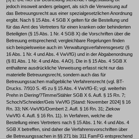
jedoch insoweit anders gelagert, als sich die Verweisung auf
das Betreuungsrecht aus einer spezialgesetzlichen Anordnung
ergibt. Nach § 15 Abs. 4 SGB X gelten für die Bestellung und
für das Amt des Vertreters für einen kranken oder behinderten
Beteiligten (§ 15 Abs. 1 Nr. 4 SGB X) die Vorschriften über die
Betreuung entsprechend; vergleichbare Regelungen finden
sich beispielsweise auch im Verwaltungsverfahrensgesetz (§
16 Abs. 1 Nr. 4 und Abs. 4 VwVfG) und in der Abgabenordnung
(§ 81 Abs. 1 Nr. 4 und Abs. 4 AO). Die in § 15 Abs. 4 SGB X
enthaltene ausdrückliche Verweisung erfasst nicht nur das
materielle Betreuungsrecht, sondern auch das für
Betreuungssachen maßgebliche Verfahrensrecht (vgl. BT­
Drucks. 7/910 S. 45 zu § 15 Abs. 4 VwVfG-E; vgl. weiterhin
Prehn in Diering/?Timme/Stähler SGB X 6. Aufl. § 15 Rn. 7;
Schoch/Schneider/Geis VwVfG [Stand: November 2024] § 16
Rn. 33; NK-VwVfG/Dombert 2. Aufl. § 16 Rn. 31; Ziekow
VwVfG 4. Aufl. § 16 Rn. 11). In Verfahren, welche die
Bestellung eines Vertreters nach § 15 Abs. 1 Nr. 4 und Abs. 4
SGB X betreffen, sind daher die Verfahrensvorschriften über
die Betreuungssachen in §§ 271 bis 311 FamFG entsprechend