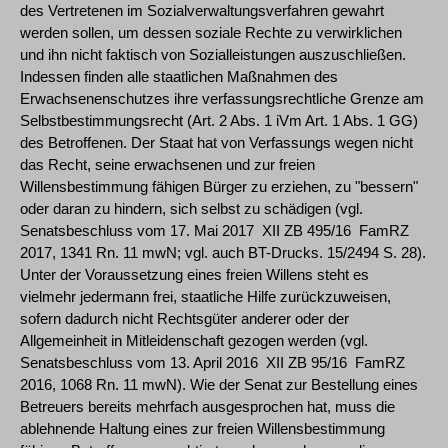
des Vertretenen im Sozialverwaltungsverfahren gewahrt
werden sollen, um dessen soziale Rechte zu verwirklichen
und ihn nicht faktisch von Sozialleistungen auszuschließen.
Indessen finden alle staatlichen Maßnahmen des
Erwachsenenschutzes ihre verfassungsrechtliche Grenze am
Selbstbestimmungsrecht (Art. 2 Abs. 1 iVm Art. 1 Abs. 1 GG)
des Betroffenen. Der Staat hat von Verfassungs wegen nicht
das Recht, seine erwachsenen und zur freien
Willensbestimmung fähigen Bürger zu erziehen, zu "bessern"
oder daran zu hindern, sich selbst zu schädigen (vgl.
Senatsbeschluss vom 17. Mai 2017 ­ XII ZB 495/16 ­ FamRZ
2017, 1341 Rn. 11 mwN; vgl. auch BT-Drucks. 15/2494 S. 28).
Unter der Voraussetzung eines freien Willens steht es
vielmehr jedermann frei, staatliche Hilfe zurückzuweisen,
sofern dadurch nicht Rechtsgüter anderer oder der
Allgemeinheit in Mitleidenschaft gezogen werden (vgl.
Senatsbeschluss vom 13. April 2016 ­ XII ZB 95/16 ­ FamRZ
2016, 1068 Rn. 11 mwN). Wie der Senat zur Bestellung eines
Betreuers bereits mehrfach ausgesprochen hat, muss die
ablehnende Haltung eines zur freien Willensbestimmung