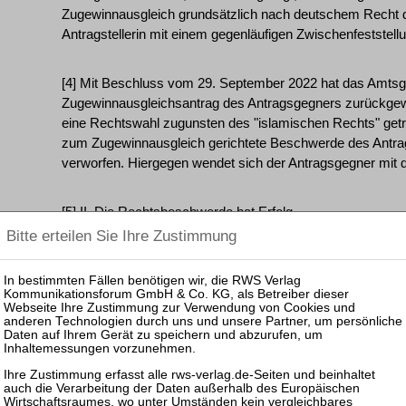
Zugewinnausgleich grundsätzlich nach deutschem Recht du
Antragstellerin mit einem gegenläufigen Zwischenfeststel
[4] Mit Beschluss vom 29. September 2022 hat das Amtsg
Zugewinnausgleichsantrag des Antragsgegners zurückgewie
eine Rechtswahl zugunsten des "islamischen Rechts" getr
zum Zugewinnausgleich gerichtete Beschwerde des Antra
verworfen. Hiergegen wendet sich der Antragsgegner mit
[5] II. Die Rechtsbeschwerde hat Erfolg.
[6] 1. Sie ist nach § 117 Abs. 1 Satz 4 FamFG iVm §§ 574 
ZPO statthaft und auch im Übrigen zulässig, weil die Sich
eine Entscheidung des Senats erfordert (§ 574 Abs. 2 Nr
durch seine Entscheidung das Verfahrensgrundrecht des
wirkungsvollen Rechtsschutzes (Art. 2 Abs. 1 GG in Verb
verletzt, welches es den Gerichten verbietet, den Parteien
Verfahrensordnung eingeräumten Instanz in unzumutbarer
rechtfertigender Weise zu erschweren (vgl. Senatsbeschlüs