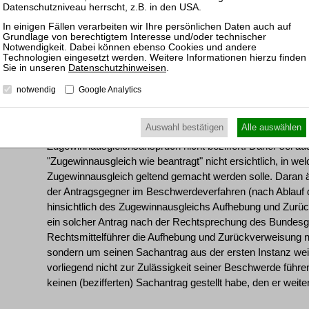
FamRZ 2019, 1442 Rn. 5 mwN und vom 11. Januar 2023 ­ 
mwN).
[7] 2. Die Rechtsbeschwerde ist auch begründet.
Datenschutzhinweisen
.
notwendig
Google Analytics
[8] a) Das Beschwerdegericht hat zur Begründung seiner E
Beschwerde sei unzulässig, weil der Antragsgegner keine
Auswahl bestätigen
Alle auswählen
Vor dem Amtsgericht habe er auch nach Auskunftserteilung 
Zugewinnausgleichsanspruch nicht beziffert. Daher sei 
"Zugewinnausgleich wie beantragt" nicht ersichtlich, in 
Zugewinnausgleich geltend gemacht werden solle. Daran ä
der Antragsgegner im Beschwerdeverfahren (nach Ablauf
hinsichtlich des Zugewinnausgleichs Aufhebung und Zurüc
ein solcher Antrag nach der Rechtsprechung des Bundesge
Rechtsmittelführer die Aufhebung und Zurückverweisung nic
sondern um seinen Sachantrag aus der ersten Instanz weit
vorliegend nicht zur Zulässigkeit seiner Beschwerde führen
keinen (bezifferten) Sachantrag gestellt habe, den er weite