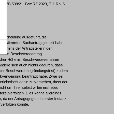
XII ZB 538/21 ­ FamRZ 2023, 711 Rn. 5
ntscheidung ausgeführt, die
n bestimmten Sachantrag gestellt habe.
seitens der Antragstellerin den
aus dem Beschwerdeantrag
welcher Höhe im Beschwerdeverfahren
ndere sich auch nichts dadurch, dass
 der Beschwerdebegründungsfrist) zudem
kverweisung beantragt habe. Zwar sei
richtshofs dahin zu verstehen, dass der
ht um ihrer selbst willen erstrebe,
erzuverfolgen. Dies könne allerdings
, da der Antragsgegner in erster Instanz
rverfolgen könnte.