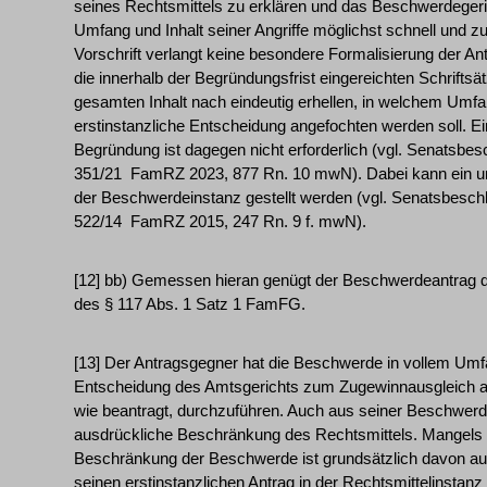
seines Rechtsmittels zu erklären und das Beschwerdeger
Umfang und Inhalt seiner Angriffe möglichst schnell und zu
Vorschrift verlangt keine besondere Formalisierung der An
die innerhalb der Begründungsfrist eingereichten Schrift
gesamten Inhalt nach eindeutig erhellen, in welchem Umfa
erstinstanzliche Entscheidung angefochten werden soll. E
Begründung ist dagegen nicht erforderlich (vgl. Senatsbes
351/21 ­ FamRZ 2023, 877 Rn. 10 mwN). Dabei kann ein unb
der Beschwerdeinstanz gestellt werden (vgl. Senatsbesch
522/14 ­ FamRZ 2015, 247 Rn. 9 f. mwN).
[12] bb) Gemessen hieran genügt der Beschwerdeantrag d
des § 117 Abs. 1 Satz 1 FamFG.
[13] Der Antragsgegner hat die Beschwerde in vollem Umfa
Entscheidung des Amtsgerichts zum Zugewinnausgleich a
wie beantragt, durchzuführen. Auch aus seiner Beschwerd
ausdrückliche Beschränkung des Rechtsmittels. Mangels e
Beschränkung der Beschwerde ist grundsätzlich davon a
seinen erstinstanzlichen Antrag in der Rechtsmittelinstanz 