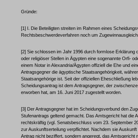
Gründe:
[1] I. Die Beteiligten streiten im Rahmen eines Scheidung
Rechtsbeschwerdeverfahren noch um Zugewinnausgleich
[2] Sie schlossen im Jahr 1996 durch formlose Erklärung de
oder religiöser Stellen in Ägypten eine sogenannte Orfi- o
einem Notar in Alexandria/Ägypten offiziell die Ehe und e
Antragsgegner die ägyptische Staatsangehörigkeit, währen
Staatsangehörige ist. Seit der offiziellen Eheschließung le
Scheidungsantrag ist dem Antragsgegner, der zwischenzeit
erworben hat, am 16. Juni 2017 zugestellt worden.
[3] Der Antragsgegner hat im Scheidungsverbund den Zu
Stufenantrags geltend gemacht. Das Amtsgericht hat die An
rechtskräftig (vgl. Senatsbeschluss vom 23. September 20
zur Auskunftserteilung verpflichtet. Nachdem sie Auskunft 
Antrag nicht beziffert, sondern angeregt, das Amtsgericht