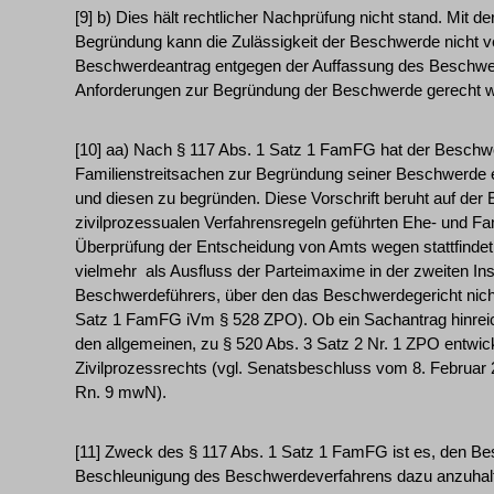
[9] b) Dies hält rechtlicher Nachprüfung nicht stand. Mi
Begründung kann die Zulässigkeit der Beschwerde nicht ve
Beschwerdeantrag entgegen der Auffassung des Beschwer
Anforderungen zur Begründung der Beschwerde gerecht w
[10] aa) Nach § 117 Abs. 1 Satz 1 FamFG hat der Beschw
Familienstreitsachen zur Begründung seiner Beschwerde 
und diesen zu begründen. Diese Vorschrift beruht auf der
zivilprozessualen Verfahrensregeln geführten Ehe- und Fam
Überprüfung der Entscheidung von Amts wegen stattfindet.
vielmehr ­ als Ausfluss der Parteimaxime in der zweiten I
Beschwerdeführers, über den das Beschwerdegericht nicht
Satz 1 FamFG iVm § 528 ZPO). Ob ein Sachantrag hinreich
den allgemeinen, zu § 520 Abs. 3 Satz 2 Nr. 1 ZPO entwi
Zivilprozessrechts (vgl. Senatsbeschluss vom 8. Februar 
Rn. 9 mwN).
[11] Zweck des § 117 Abs. 1 Satz 1 FamFG ist es, den Be
Beschleunigung des Beschwerdeverfahrens dazu anzuhalte