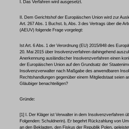
I. Das Verfahren wird ausgesetzt.
II. Dem Gerichtshof der Europäischen Union wird zur Au
Art. 267 Abs. 1 Buchst. b, Abs. 3 des Vertrags über die A
(AEUV) folgende Frage vorgelegt:
Ist Art. 6 Abs. 1 der Verordnung (EU) 2015/848 des Euro
20. Mai 2015 über Insolvenzverfahren dahingehend auszul
Anerkennung ausländischer Insolvenzverfahren einen konk
der Europäischen Union auf den Grundsatz der Staatenimmu
Insolvenzverwalter nach Maßgabe des anwendbaren Insol
Rechtshandlungen gegenüber einem Mitgliedstaat seien anf
Gläubiger benachteiligen?
Gründe:
[1] I. Der Kläger ist Verwalter in dem Insolvenzverfahre
Folgenden: Schuldnerin). Er begehrt Rückzahlung von Ums
an den Beklagten, den Fiskus der Republik Polen, geleistet