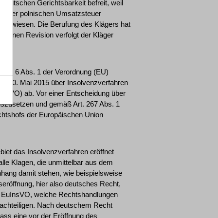
deutschen Gerichtsbarkeit befreit, weil
ung der polnischen Umsatzsteuer
 abgewiesen. Die Berufung des Klägers hat
ssenen Revision verfolgt der Kläger
s Art. 6 Abs. 1 der Verordnung (EU)
m 20. Mai 2015 über Insolvenzverfahren
InsVO) ab. Vor einer Entscheidung über
auszusetzen und gemäß Art. 267 Abs. 1
chtshofs der Europäischen Union
ebiet das Insolvenzverfahren eröffnet
alle Klagen, die unmittelbar aus dem
ang damit stehen, wie beispielsweise
eröffnung, hier also deutsches Recht,
 m EuInsVO, welche Rechtshandlungen
enachteiligen. Nach deutschem Recht
ass eine vor der Eröffnung des