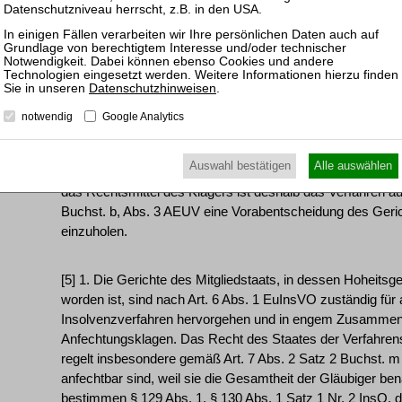
völkerrechtlichen Grundsatz der Staatenimmunität von der 
er als Fiskus der Republik Polen im Rahmen der Einzieh
hoheitlich gehandelt habe. Das Landgericht hat die Klage
keinen Erfolg gehabt. Mit der vom Berufungsgericht zugela
seine Anträge in vollem Umfang weiter.
Datenschutzhinweisen
.
notwendig
Google Analytics
[4] II. Der Erfolg der Revision hängt von der Auslegung de
2015/848 des Europäischen Parlaments und des Rates vo
Auswahl bestätigen
Alle auswählen
(im Folgenden: Europäische Insolvenzverordnung oder Eu
das Rechtsmittel des Klägers ist deshalb das Verfahren 
Buchst. b, Abs. 3 AEUV eine Vorabentscheidung des Geri
einzuholen.
[5] 1. Die Gerichte des Mitgliedstaats, in dessen Hoheitsg
worden ist, sind nach Art. 6 Abs. 1 EuInsVO zuständig für 
Insolvenzverfahren hervorgehen und in engem Zusammenh
Anfechtungsklagen. Das Recht des Staates der Verfahrens
regelt insbesondere gemäß Art. 7 Abs. 2 Satz 2 Buchst.
anfechtbar sind, weil sie die Gesamtheit der Gläubiger b
bestimmen § 129 Abs. 1, § 130 Abs. 1 Satz 1 Nr. 2 InsO, d