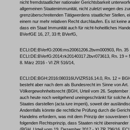
nicht fremdstaatlicher nationaler Gerichtsbarkeit unterworf
allgemeinen Staatenimmunität, nicht zuletzt wegen des 
grenzüberschreitenden Tätigwerdens staatlicher Stellen, 
einem nur mehr relativen Recht durchlaufen. Es ist keine
dass ein Staat Immunität auch für nicht-hoheitliches Handel
BVerfGE 16, 27, 33 ff; BVerfG,
ECLI:DE:BVerfG:2006:ms20061206.2bvm000903, Rn. 35 = 
ECLI:DE:BVerfG:2014:rk20140317.2bvr073613, Rn. 19 = 
8. März 2016 - VI ZR 516/14,
ECLI:DE:BGH:2016:080316UVIZR516.14.0, Rn. 12 = BGHZ 
besteht aber nach dem als Bundesrecht im Sinne von Art.
Völkergewohnheitsrecht (BGH, Urteil vom 26. September 
auch heute noch weitgehend uneingeschränkt für solche Ak
Staates darstellen (acta iure imperii), soweit der ausländisc
Andernfalls könnte die rechtliche Prüfung durch die Gerich
Handelns erfordern, was mit dem Prinzip der souveränen 
folgenden Rechtsprinzip, dass Staaten nicht übereinander 
(BGH, Urteil vom 19. Dezember 2017 - XI ZR 796/16, E