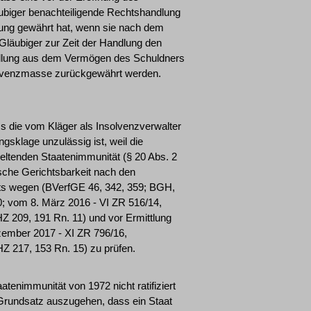
biger benachteiligende Rechtshandlung
igung gewährt hat, wenn sie nach dem
läubiger zur Zeit der Handlung den
ndlung aus dem Vermögen des Schuldners
olvenzmasse zurückgewährt werden.
s die vom Kläger als Insolvenzverwalter
sklage unzulässig ist, weil die
geltenden Staatenimmunität (§ 20 Abs. 2
tsche Gerichtsbarkeit nach den
Amts wegen (BVerfGE 46, 342, 359; BGH,
20; vom 8. März 2016 - VI ZR 516/14,
209, 191 Rn. 11) und vor Ermittlung
ezember 2017 - XI ZR 796/16,
217, 153 Rn. 15) zu prüfen.
enimmunität von 1972 nicht ratifiziert
 Grundsatz auszugehen, dass ein Staat