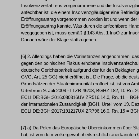
Insolvenzverfahrens vorgenommene und die Insolvenzgläu
anfechtbar ist, die einem Insolvenzgläubiger eine Befried
Eröffnungsantrag vorgenommen worden ist und wenn der G
Eröffnungsantrag kannte. Was durch die anfechtbare Ha
weggegeben ist, muss gemäß § 143 Abs. 1 InsO zur Ins
Danach wäre der Klage stattzugeben.
[6] 2. Allerdings haben die Vorinstanzen angenommen, das
gegen den polnischen Fiskus erhobene Insolvenzanfechtung
deutsche Gerichtsbarkeit aufgrund der für den Beklagten 
GVG, Art. 25 GG) nicht eröffnet ist. Die Frage, ob die deu
Grundsätzen der Staatenimmunität eröffnet ist, ist von 
Urteil vom 9. Juli 2009 - III ZR 46/08, BGHZ 182, 10 Rn. 
ECLI:DE:BGH:2016:080316UVIZR516.14.0, Rn. 11 = BGHZ 
der internationalen Zuständigkeit (BGH, Urteil vom 19. D
ECLI:DE:BGH:2017:191217UXIZR796.16.0, Rn. 15 = BGHZ 
[7] a) Da Polen das Europäische Übereinkommen über Staat
hat, ist von dem völkergewohnheitsrechtlich anerkannten