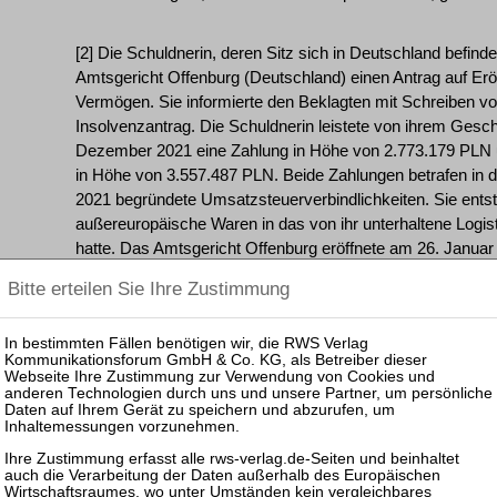
[2] Die Schuldnerin, deren Sitz sich in Deutschland befin
Amtsgericht Offenburg (Deutschland) einen Antrag auf Erö
Vermögen. Sie informierte den Beklagten mit Schreiben 
Insolvenzantrag. Die Schuldnerin leistete von ihrem Gesc
Dezember 2021 eine Zahlung in Höhe von 2.773.179 PLN
in Höhe von 3.557.487 PLN. Beide Zahlungen betrafen i
2021 begründete Umsatzsteuerverbindlichkeiten. Sie entst
außereuropäische Waren in das von ihr unterhaltene Logist
hatte. Das Amtsgericht Offenburg eröffnete am 26. Januar
Vermögen der Schuldnerin in Eigenverwaltung und bestell
November 2022 hob das Amtsgericht die angeordnete Eigen
zum Insolvenzverwalter.
[3] Der Kläger ist der Ansicht, der Beklagte habe die erste
Zahlung in Höhe von 2.964.572,50 PLN, insgesamt also 5
zurückzuzahlen. Den restlichen Teil der zweiten Zahlung grei
Umsatzsteuer insoweit aufgrund einer zwischenzeitlich er
vorläufigen Sachwalter um Masseverbindlichkeiten handele