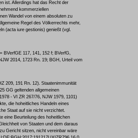
en ist. Allerdings hat das Recht der
zunehmend kommerziellen
einen Wandel von einem absoluten zu
 allgemeine Regel des Völkerrechts mehr,
n (acta iure gestionis) genießt (vgl.
BVerfGE 117, 141, 152 f; BVerfG,
NJW 2014, 1723 Rn. 19; BGH, Urteil vom
209, 191 Rn. 12). Staatenimmunität
 25 GG geltenden allgemeinen
1978 - VI ZR 267/76, NJW 1979, 1101)
te, die hoheitliches Handeln eines
he Staat auf sie nicht verzichtet.
te eine Beurteilung des hoheitlichen
Gleichheit von Staaten und dem daraus
zu Gericht sitzen, nicht vereinbar wäre
CLI:DE:BGH:2017:191217UXIZR796.16.0,