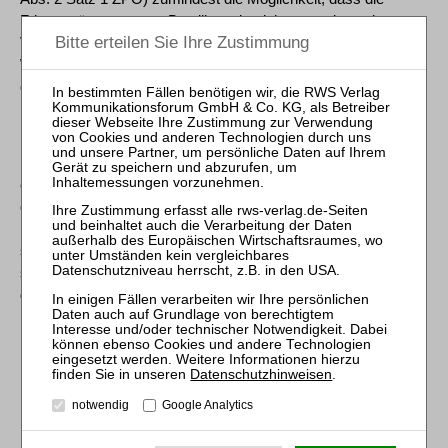
Fristversäumung vom Beteiligten beziehungsweise seinem
Verfahrensbevollmächtigten verschuldet war, kommt eine
Wiedereinsetzung in den vorigen Stand nicht in Betracht (vgl.
etwa Senatsbeschluss vom 1. März 2023 ­ XII ZB 228/23 ­
FamRZ 2023, 879 Rn. 13 mwN).
[7] b) Der Wiedereinsetzungsantrag des Antragstellers und die
eidesstattlichen Versicherungen der beiden Rechtsanwälte
enthalten keine Schilderung der tatsächlichen Abläufe, die
nach den vorstehenden Maßstäben ein fehlendes Verschulden
seines Verfahrensbevollmächtigten annehmen ließen. Denn
sie lassen nicht erkennen, ob der Verfahrensbevollmächtigte
des Antragstellers dem von ihm herangezogenen anderen
Rechtsanwalt am 9. August 2023 die Beschwerdebegründung
mit einer qualifizierten elektronischen Signatur übermittelt hat.
Datenschutzhinweisen
.
[8] aa) Nach § 113 Abs. 1 FamFG, §§ 520 Abs. 5, 130 a ZPO
notwendig
Google Analytics
muss die Beschwerdebegründung als elektronisches
Dokument mit einer qualifizierten elektronischen Signatur der