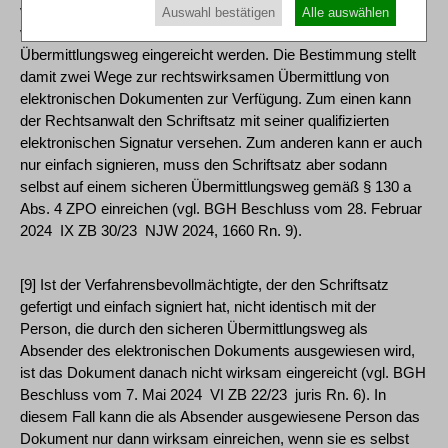
verantwortenden Person versehen sein oder von der
Auswahl bestätigen
Alle auswählen
verantwortenden Person signiert und auf einem sicheren
Übermittlungsweg eingereicht werden. Die Bestimmung stellt
damit zwei Wege zur rechtswirksamen Übermittlung von
elektronischen Dokumenten zur Verfügung. Zum einen kann
der Rechtsanwalt den Schriftsatz mit seiner qualifizierten
elektronischen Signatur versehen. Zum anderen kann er auch
nur einfach signieren, muss den Schriftsatz aber sodann
selbst auf einem sicheren Übermittlungsweg gemäß § 130 a
Abs. 4 ZPO einreichen (vgl. BGH Beschluss vom 28. Februar
2024 ­ IX ZB 30/23 ­ NJW 2024, 1660 Rn. 9).
[9] Ist der Verfahrensbevollmächtigte, der den Schriftsatz
gefertigt und einfach signiert hat, nicht identisch mit der
Person, die durch den sicheren Übermittlungsweg als
Absender des elektronischen Dokuments ausgewiesen wird,
ist das Dokument danach nicht wirksam eingereicht (vgl. BGH
Beschluss vom 7. Mai 2024 ­ VI ZB 22/23 ­ juris Rn. 6). In
diesem Fall kann die als Absender ausgewiesene Person das
Dokument nur dann wirksam einreichen, wenn sie es selbst