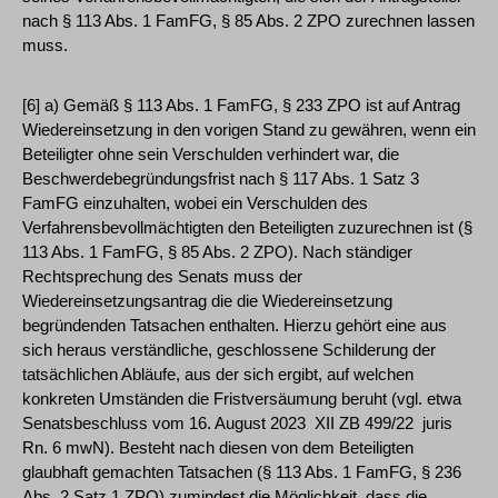
nach § 113 Abs. 1 FamFG, § 85 Abs. 2 ZPO zurechnen lassen
muss.
[6] a) Gemäß § 113 Abs. 1 FamFG, § 233 ZPO ist auf Antrag
Wiedereinsetzung in den vorigen Stand zu gewähren, wenn ein
Beteiligter ohne sein Verschulden verhindert war, die
Beschwerdebegründungsfrist nach § 117 Abs. 1 Satz 3
FamFG einzuhalten, wobei ein Verschulden des
Verfahrensbevollmächtigten den Beteiligten zuzurechnen ist (§
113 Abs. 1 FamFG, § 85 Abs. 2 ZPO). Nach ständiger
Rechtsprechung des Senats muss der
Wiedereinsetzungsantrag die die Wiedereinsetzung
begründenden Tatsachen enthalten. Hierzu gehört eine aus
sich heraus verständliche, geschlossene Schilderung der
tatsächlichen Abläufe, aus der sich ergibt, auf welchen
konkreten Umständen die Fristversäumung beruht (vgl. etwa
Senatsbeschluss vom 16. August 2023 ­ XII ZB 499/22 ­ juris
Rn. 6 mwN). Besteht nach diesen von dem Beteiligten
glaubhaft gemachten Tatsachen (§ 113 Abs. 1 FamFG, § 236
Abs. 2 Satz 1 ZPO) zumindest die Möglichkeit, dass die