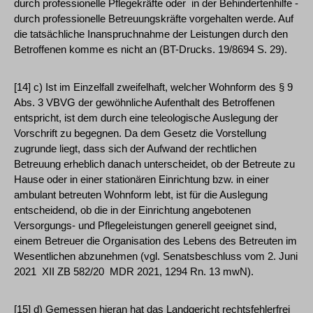
durch professionelle Pflegekräfte oder ­ in der Behindertenhilfe ­
durch professionelle Betreuungskräfte vorgehalten werde. Auf
die tatsächliche Inanspruchnahme der Leistungen durch den
Betroffenen komme es nicht an (BT-Drucks. 19/8694 S. 29).
[14] c) Ist im Einzelfall zweifelhaft, welcher Wohnform des § 9
Abs. 3 VBVG der gewöhnliche Aufenthalt des Betroffenen
entspricht, ist dem durch eine teleologische Auslegung der
Vorschrift zu begegnen. Da dem Gesetz die Vorstellung
zugrunde liegt, dass sich der Aufwand der rechtlichen
Betreuung erheblich danach unterscheidet, ob der Betreute zu
Hause oder in einer stationären Einrichtung bzw. in einer
ambulant betreuten Wohnform lebt, ist für die Auslegung
entscheidend, ob die in der Einrichtung angebotenen
Versorgungs- und Pflegeleistungen generell geeignet sind,
einem Betreuer die Organisation des Lebens des Betreuten im
Wesentlichen abzunehmen (vgl. Senatsbeschluss vom 2. Juni
2021 ­ XII ZB 582/20 ­ MDR 2021, 1294 Rn. 13 mwN).
[15] d) Gemessen hieran hat das Landgericht rechtsfehlerfrei