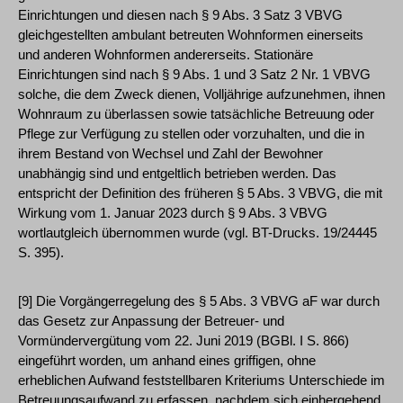
Einrichtungen und diesen nach § 9 Abs. 3 Satz 3 VBVG
gleichgestellten ambulant betreuten Wohnformen einerseits
und anderen Wohnformen andererseits. Stationäre
Einrichtungen sind nach § 9 Abs. 1 und 3 Satz 2 Nr. 1 VBVG
solche, die dem Zweck dienen, Volljährige aufzunehmen, ihnen
Wohnraum zu überlassen sowie tatsächliche Betreuung oder
Pflege zur Verfügung zu stellen oder vorzuhalten, und die in
ihrem Bestand von Wechsel und Zahl der Bewohner
unabhängig sind und entgeltlich betrieben werden. Das
entspricht der Definition des früheren § 5 Abs. 3 VBVG, die mit
Wirkung vom 1. Januar 2023 durch § 9 Abs. 3 VBVG
wortlautgleich übernommen wurde (vgl. BT-Drucks. 19/24445
S. 395).
[9] Die Vorgängerregelung des § 5 Abs. 3 VBVG aF war durch
das Gesetz zur Anpassung der Betreuer- und
Vormündervergütung vom 22. Juni 2019 (BGBl. I S. 866)
eingeführt worden, um anhand eines griffigen, ohne
erheblichen Aufwand feststellbaren Kriteriums Unterschiede im
Betreuungsaufwand zu erfassen, nachdem sich einhergehend