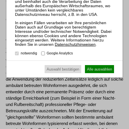
somit nach den in § 9 Abs. 3 Satz 2 Nr. 1 VBVG aufgeführten
Kriterien, wobei diese in Einrichtungen, die den Begriff eines
Heims im Sinne des früheren Heimgesetzes erfüllen, stets als
gegeben anzusehen sind.
[12] b) Zum anderen sollten, unter Berücksichtigung der
Weiterentwicklungen im Heimaufsichtsrecht, die Verengung
Datenschutzhinweisen
.
auf den Heimbegriff aufgegeben und bestimmte ambulante
Wohnformen durch § 5 Abs. 3 Satz 3 VBVG einbezogen
notwendig
Google Analytics
werden. Da die diesbezüglichen Regelungen jedoch lediglich
dazu dienten, die pauschalierten Zeitansätze festzulegen, und
Auswahl bestätigen
Alle auswählen
diese daher in der Praxis handhabbar bleiben mussten, wurde
die Anwendung der reduzierten Zeitansätze lediglich auf solche
ambulant betreuten Wohnformen ausgedehnt, die sich
entweder durch eine permanente Präsenz oder durch eine
ständige Erreichbarkeit (zum Beispiel in Form einer Nacht-
und Rufbereitschaft) professioneller Pflege- oder
Betreuungskräfte auszeichneten. Mit der Erweiterung auf
"gleichgestellte" Wohnformen sollten bestimmte ambulant
betreute Wohnformen typisierend erfasst werden, bei denen