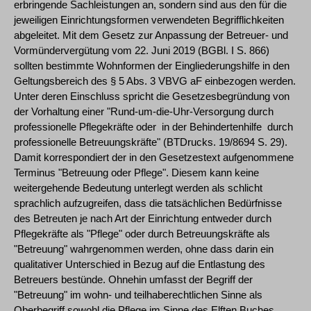
erbringende Sachleistungen an, sondern sind aus den für die
jeweiligen Einrichtungsformen verwendeten Begrifflichkeiten
abgeleitet. Mit dem Gesetz zur Anpassung der Betreuer- und
Vormündervergütung vom 22. Juni 2019 (BGBl. I S. 866)
sollten bestimmte Wohnformen der Eingliederungshilfe in den
Geltungsbereich des § 5 Abs. 3 VBVG aF einbezogen werden.
Unter deren Einschluss spricht die Gesetzesbegründung von
der Vorhaltung einer "Rund-um-die-Uhr-Versorgung durch
professionelle Pflegekräfte oder ­ in der Behindertenhilfe ­ durch
professionelle Betreuungskräfte" (BT­Drucks. 19/8694 S. 29).
Damit korrespondiert der in den Gesetzestext aufgenommene
Terminus "Betreuung oder Pflege". Diesem kann keine
weitergehende Bedeutung unterlegt werden als schlicht
sprachlich aufzugreifen, dass die tatsächlichen Bedürfnisse
des Betreuten je nach Art der Einrichtung entweder durch
Pflegekräfte als "Pflege" oder durch Betreuungskräfte als
"Betreuung" wahrgenommen werden, ohne dass darin ein
qualitativer Unterschied in Bezug auf die Entlastung des
Betreuers bestünde. Ohnehin umfasst der Begriff der
"Betreuung" im wohn- und teilhaberechtlichen Sinne als
Oberbegriff sowohl die Pflege im Sinne des Elften Buches