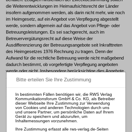
die Weiterentwicklungen im Heimaufsichtsrecht der Länder
insofern aufgenommen werden, als darin nicht mehr, wie noch
im Heimgesetz, auf ein Angebot von Verpflegung abgestellt
werde, sondern allgemein auf das Angebot von Pflege- oder
Betreuungsleistungen. Es sei sachgerecht, auch im
Betreuervergütungsrecht auf diese Weise der
Ausdifferenzierung der Betreuungsangebote seit Inkrafttreten
des Heimgesetzes 1976 Rechnung zu tragen. Denn der
Aufwand für die rechtliche Betreuung werde nicht maßgebend
dadurch bestimmt, ob vorgefertigte Verpflegung angeboten
werde oder nicht. Insbesondere berücksichtige dies Angebote
aus der Behindertenhilfe nicht, bei denen die Bewohner im
Sinne einer selbstbestimmten Lebensführung an eine
Selbstversorgung herangeführt werden sollten, dies aber unter
umfassender Hilfestellung und Beaufsichtigung erfolge (BT-
Drucks. 19/8694 S. 28 f.).
[11] Ob eine Einrichtung den Begriff einer stationären
Einrichtung im vergütungsrechtlichen Sinne erfüllt, richtet sich