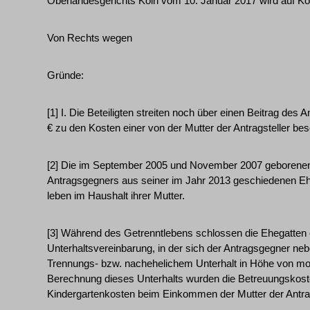
Oberlandesgerichts Köln vom 10. Januar 2017 wird auf Ko
Von Rechts wegen
Gründe:
[1] I. Die Beteiligten streiten noch über einen Beitrag de
€ zu den Kosten einer von der Mutter der Antragsteller bes
[2] Die im September 2005 und November 2007 geborenen A
Antragsgegners aus seiner im Jahr 2013 geschiedenen Ehe 
leben im Haushalt ihrer Mutter.
[3] Während des Getrenntlebens schlossen die Ehegatten 
Unterhaltsvereinbarung, in der sich der Antragsgegner ne
Trennungs- bzw. nachehelichem Unterhalt in Höhe von monat
Berechnung dieses Unterhalts wurden die Betreuungskosten
Kindergartenkosten beim Einkommen der Mutter der Antrag