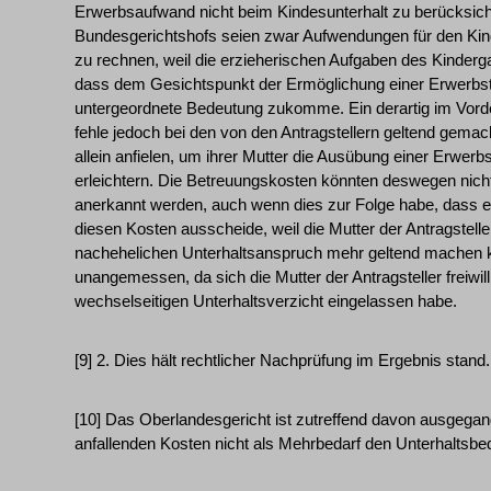
Erwerbsaufwand nicht beim Kindesunterhalt zu berücksic
Bundesgerichtshofs seien zwar Aufwendungen für den Ki
zu rechnen, weil die erzieherischen Aufgaben des Kinderg
dass dem Gesichtspunkt der Ermöglichung einer Erwerbstät
untergeordnete Bedeutung zukomme. Ein derartig im Vord
fehle jedoch bei den von den Antragstellern geltend gemac
allein anfielen, um ihrer Mutter die Ausübung einer Erwerb
erleichtern. Die Betreuungskosten könnten deswegen nicht
anerkannt werden, auch wenn dies zur Folge habe, dass e
diesen Kosten ausscheide, weil die Mutter der Antragstell
nachehelichen Unterhaltsanspruch mehr geltend machen k
unangemessen, da sich die Mutter der Antragsteller freiwill
wechselseitigen Unterhaltsverzicht eingelassen habe.
[9] 2. Dies hält rechtlicher Nachprüfung im Ergebnis stand.
[10] Das Oberlandesgericht ist zutreffend davon ausgegan
anfallenden Kosten nicht als Mehrbedarf den Unterhaltsbed