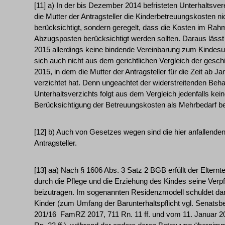
[11] a) In der bis Dezember 2014 befristeten Unterhaltsve
die Mutter der Antragsteller die Kinderbetreuungskosten ni
berücksichtigt, sondern geregelt, dass die Kosten im Rah
Abzugsposten berücksichtigt werden sollten. Daraus lässt s
2015 allerdings keine bindende Vereinbarung zum Kindesun
sich auch nicht aus dem gerichtlichen Vergleich der ges
2015, in dem die Mutter der Antragsteller für die Zeit ab 
verzichtet hat. Denn ungeachtet der widerstreitenden Beh
Unterhaltsverzichts folgt aus dem Vergleich jedenfalls kein
Berücksichtigung der Betreuungskosten als Mehrbedarf be
[12] b) Auch von Gesetzes wegen sind die hier anfallend
Antragsteller.
[13] aa) Nach § 1606 Abs. 3 Satz 2 BGB erfüllt der Elterntei
durch die Pflege und die Erziehung des Kindes seine Verp
beizutragen. Im sogenannten Residenzmodell schuldet dana
Kinder (zum Umfang der Barunterhaltspflicht vgl. Senatsb
201/16 ­ FamRZ 2017, 711 Rn. 11 ff. und vom 11. Januar 2