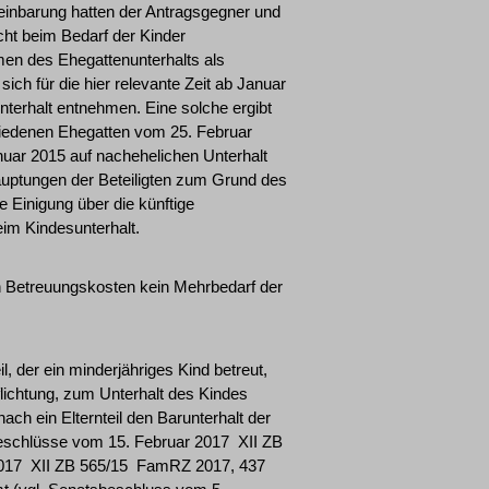
reinbarung hatten der Antragsgegner und
cht beim Bedarf der Kinder
men des Ehegattenunterhalts als
ich für die hier relevante Zeit ab Januar
terhalt entnehmen. Eine solche ergibt
chiedenen Ehegatten vom 25. Februar
Januar 2015 auf nachehelichen Unterhalt
auptungen der Beteiligten zum Grund des
e Einigung über die künftige
im Kindesunterhalt.
en Betreuungskosten kein Mehrbedarf der
l, der ein minderjähriges Kind betreut,
flichtung, zum Unterhalt des Kindes
ch ein Elternteil den Barunterhalt der
eschlüsse vom 15. Februar 2017 ­ XII ZB
017 ­ XII ZB 565/15 ­ FamRZ 2017, 437