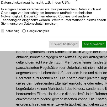
abgewiesen werden. Dagegen richtet sich die zugelassene
mit der sie die Wiederherstellung der Entscheidung des A
[7] II. Die Rechtsbeschwerde ist statthaft, weil das Oberl
Datenschutzhinweisen
.
Beschluss zugelassen hat (§ 70 Abs. 1 FamFG), und auch i
notwendig
Google Analytics
indessen unbegründet.
Auswahl bestätigen
Alle auswählen
[8] 1. Das Oberlandesgericht hat zur Begründung seiner E
Betreuungskosten eines Kindes, die allein wegen der Berufs
anfallen, könnten entgegen der Auffassung der Antragstell
geltend gemacht werden. Zum Mehrbedarf eines Kindes zäh
pauschalierten Regelsätzen der Unterhaltsleitlinien nicht e
angemessenen Lebensbedarfs, der dem Kind und nicht de
Elternteils zuzurechnen sei. Die Kosten einer privaten Ta
die es dem betreuenden Elternteil ermögliche oder erleich
begründeten keinen Mehrbedarf des Kindes, sondern stel
betreuenden Elternteils dar, die dieser allenfalls im Rah
einkommensmindernd geltend machen könne. Die Kosten e
erforderlich sei, um einer Erwerbstätigkeit nachgehen zu k