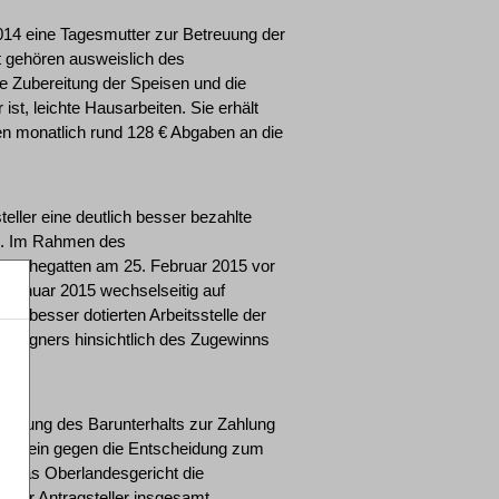
 2014 eine Tagesmutter zur Betreuung der
it gehören ausweislich des
ie Zubereitung der Speisen und die
st, leichte Hausarbeiten. Sie erhält
len monatlich rund 128 € Abgaben an die
teller eine deutlich besser bezahlte
en. Im Rahmen des
en Ehegatten am 25. Februar 2015 vor
b Januar 2015 wechselseitig auf
der besser dotierten Arbeitsstelle der
gsgegners hinsichtlich des Zugewinns
rhöhung des Barunterhalts zur Zahlung
die allein gegen die Entscheidung zum
t das Oberlandesgericht die
 der Antragsteller insgesamt