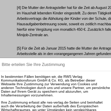
[4] Die Mutter der Antragsteller hat für die Zeit ab August
im Haushalt lebenden Kinder eingestellt. Zu deren Tätigke
Arbeitsvertrags die Abholung der Kinder von der Schule, d
Hausaufgabenbetreuung sowie, soweit es zeitlich machbar i
hierfür eine Vergütung von monatlich 450 €. Zusätzlich fal
Minijob-Zentrale an.
[5] Für die Zeit ab Januar 2015 hatte die Mutter der Antrags
Arbeitsstelle als in den vorangegangenen Jahren gefund
Zugewinnausgleichsverfahrens schlossen die geschieden
dem Amtsgericht einen Vergleich, in dem sie für die Zeit a
nachehelichen Unterhalt verzichteten. Ob dieser Vergleich 
Mutter der Antragsteller oder einem Nachgeben des Antra
geschuldet war, ist zwischen den Beteiligten umstritten.
[6] Das Amtsgericht hat den Antragsgegner neben einer E
von monatlich 75 € Mehrbedarf pro Kind verpflichtet. Auf 
Mehrbedarf gerichtete Beschwerde des Antragsgegners ha
Entscheidung dahingehend abgeändert, dass diese Anträge