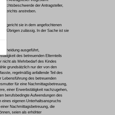
 Rechtsbeschwerde der Antragsteller,
mtsgerichts anstreben.
andesgericht sie in dem angefochtenen
m Übrigen zulässig. In der Sache ist sie
ntscheidung ausgeführt,
tätigkeit des betreuenden Elternteils
er nicht als Mehrbedarf des Kindes
le grundsätzlich nur der von den
rfasste, regelmäßig anfallende Teil des
r Lebensführung des betreuenden
gesmutter für eine Nachmittagsbetreuung,
tere, einer Erwerbstätigkeit nachzugehen,
lten berufsbedingte Aufwendungen des
men eines eigenen Unterhaltsanspruchs
iner Nachmittagsbetreuung, die
önnen, seien als erhöhter