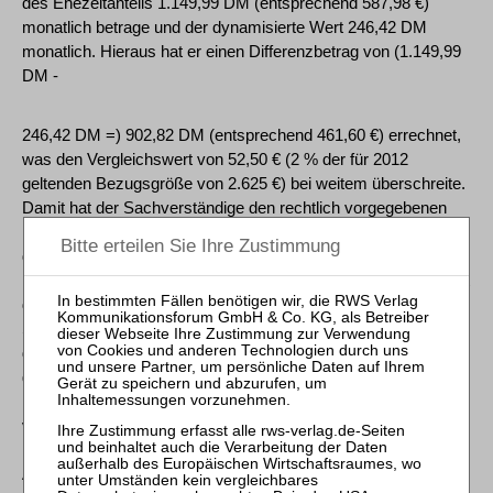
des Ehezeitanteils 1.149,99 DM (entsprechend 587,98 €)
monatlich betrage und der dynamisierte Wert 246,42 DM
monatlich. Hieraus hat er einen Differenzbetrag von (1.149,99
DM -
246,42 DM =) 902,82 DM (entsprechend 461,60 €) errechnet,
was den Vergleichswert von 52,50 € (2 % der für 2012
geltenden Bezugsgröße von 2.625 €) bei weitem überschreite.
Damit hat der Sachverständige den rechtlich vorgegebenen
Rechenweg in unzulässiger Weise verkürzt. Er hat nämlich
den vor der Umrechnung ermittelten Wert des Ehezeitanteils
lediglich mit dem dynamisierten Wert verglichen, nicht aber mit
dem dynamisierten und aktualisierten Wert, wie § 51 Abs. 3
Satz 1 VersAusglG es vorsieht. Die Aktualisierung des
dynamisierten Werts ermöglicht erst den Vergleich. Sie erfolgt
gemäß § 51 Abs. 3 Satz 2 VersAusglG mithilfe der aktuellen
Rentenwerte der gesetzlichen Rentenversicherung, indem der
vormals dynamisierte Wert durch den Rentenwert zum
Ehezeitende geteilt und mit dem Rentenwert im Zeitpunkt des
Abänderungsantrags multipliziert wird (vgl. BT-Drucks.