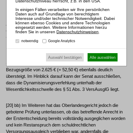
16/10144 S. 89).
[19] Der Rechenfehler bleibt indessen ohne rechtliche
Auswirkung. Der vormals dynamisierte Wert von 246,42 DM
geteilt durch den Rentenwert zum Ehezeitende von 41,44 DM
Datenschutzhinweisen
.
ergibt 5,9464 Entgeltpunkte, die ihrerseits multipliziert mit dem
notwendig
Google Analytics
Rentenwert im Zeitpunkt des Abänderungsantrags (5,9464
Entgeltpunkte x 27,47 €) zu einem Rentenbetrag von 163,38 €
monatlich führen. Die Differenz beider Beträge ergibt (587,98 €
Auswahl bestätigen
Alle auswählen
- 163,38 € =) 424,60 €, was 2 % der für 2012 geltenden
Bezugsgröße von 2.625 € (= 52,50 €) ebenfalls deutlich
übersteigt. Im Hinblick darauf kann der Senat ausschließen,
dass die Dynamisierungsverfehlung unterhalb der
Wesentlichkeitsschwelle des § 51 Abs. 3 VersAusglG liegt.
[20] bb) Im Weiteren hat das Oberlandesgericht jedoch die
gebotene Prüfung unterlassen, ob das betreffende Anrecht in
der Erstentscheidung bereits vollständig ausgeglichen worden
und kein Restanspruch dem schuldrechtlichen
Versorgungsausgleich verblieben war, andernfalls die