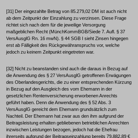
[31] Der eingezahlte Betrag von 85.279,02 DM ist auch nicht
ab dem Zeitpunkt der Einzahlung zu verzinsen. Diese Frage
richtet sich nach dem für die jeweilige Versorgung
maßgeblichen Recht (MünchKommBGB/Siede 7. Aufl. § 37
VersAusglG Rn. 16 mwN). § 44 SGB I sieht Zinsen hingegen
erst ab Fälligkeit des Rückgewähranspruchs vor, welche
jedoch zu keinem Zeitpunkt eingetreten war.
[32] Nicht zu beanstanden sind auch die daraus in Bezug auf
die Anwendung des § 27 VersAusglG getroffenen Erwägungen
des Oberlandesgerichts, die zu einer entsprechenden Kürzung
in Bezug auf den Ausgleich des vom Ehemann in der
gesetzlichen Rentenversicherung erworbenen Anrechts
geführt haben. Denn die Anwendung des § 52 Abs. 3
VersAusglG gereicht dem Ehemann grundsätzlich zum
Nachteil. Der Ehemann hat zwar aus den ihm aufgrund der
Beitragsleistung erhalten gebliebenen betrieblichen Anrechten
inzwischen Leistungen bezogen, jedoch hat die Ehefrau
ihrerseits aufgrund der Beitragseinzahlung bereits 79.882,89 €