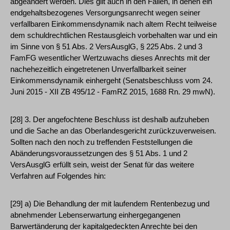
abgeändert werden. Dies gilt auch in den Fällen, in denen ein
endgehaltsbezogenes Versorgungsanrecht wegen seiner
verfallbaren Einkommensdynamik nach altem Recht teilweise
dem schuldrechtlichen Restausgleich vorbehalten war und ein
im Sinne von § 51 Abs. 2 VersAusglG, § 225 Abs. 2 und 3
FamFG wesentlicher Wertzuwachs dieses Anrechts mit der
nachehezeitlich eingetretenen Unverfallbarkeit seiner
Einkommensdynamik einhergeht (Senatsbeschluss vom 24.
Juni 2015 - XII ZB 495/12 - FamRZ 2015, 1688 Rn. 29 mwN).
[28] 3. Der angefochtene Beschluss ist deshalb aufzuheben
und die Sache an das Oberlandesgericht zurückzuverweisen.
Sollten nach den noch zu treffenden Feststellungen die
Abänderungsvoraussetzungen des § 51 Abs. 1 und 2
VersAusglG erfüllt sein, weist der Senat für das weitere
Verfahren auf Folgendes hin:
[29] a) Die Behandlung der mit laufendem Rentenbezug und
abnehmender Lebenserwartung einhergegangenen
Barwertänderung der kapitalgedeckten Anrechte bei den