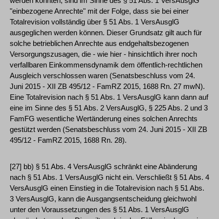
werden konnten, sind im Sinne des § 51 Abs. 1 VersAusglG
"einbezogene Anrechte" mit der Folge, dass sie bei einer
Totalrevision vollständig über § 51 Abs. 1 VersAusglG
ausgeglichen werden können. Dieser Grundsatz gilt auch für
solche betrieblichen Anrechte aus endgehaltsbezogenen
Versorgungszusagen, die - wie hier - hinsichtlich ihrer noch
verfallbaren Einkommensdynamik dem öffentlich-rechtlichen
Ausgleich verschlossen waren (Senatsbeschluss vom 24.
Juni 2015 - XII ZB 495/12 - FamRZ 2015, 1688 Rn. 27 mwN).
Eine Totalrevision nach § 51 Abs. 1 VersAusglG kann dann auf
eine im Sinne des § 51 Abs. 2 VersAusglG, § 225 Abs. 2 und 3
FamFG wesentliche Wertänderung eines solchen Anrechts
gestützt werden (Senatsbeschluss vom 24. Juni 2015 - XII ZB
495/12 - FamRZ 2015, 1688 Rn. 28).
[27] bb) § 51 Abs. 4 VersAusglG schränkt eine Abänderung
nach § 51 Abs. 1 VersAusglG nicht ein. Verschließt § 51 Abs. 4
VersAusglG einen Einstieg in die Totalrevision nach § 51 Abs.
3 VersAusglG, kann die Ausgangsentscheidung gleichwohl
unter den Voraussetzungen des § 51 Abs. 1 VersAusglG