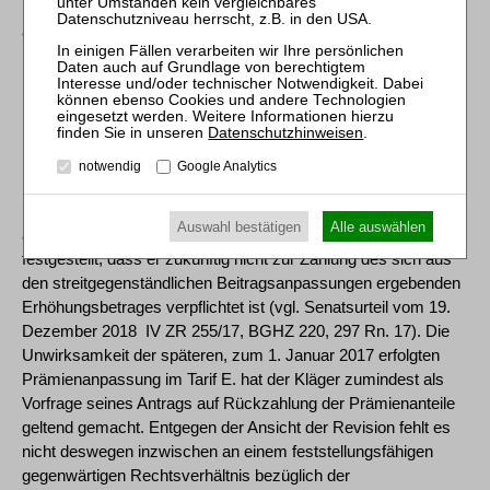
Beitragsanpassungen gerichteten Feststellungsantrag
angenommen.
[19] Ein feststellungsfähiges gegenwärtiges Rechtsverhältnis
liegt vor, soweit der Kläger die Unwirksamkeit der
Datenschutzhinweisen
.
Beitragsanpassungen im Tarif E. zum 1. Januar 2015 und zum
1. Januar 2016 sowie im Tarif 5. für zahnärztliche
notwendig
Google Analytics
Heilbehandlung zum 1. Januar 2015 festgestellt wissen
möchte. Allein mit dem vom Kläger erstrebten Leistungsurteil
Auswahl bestätigen
Alle auswählen
auf Rückzahlung überzahlter Beiträge wäre nicht rechtskräftig
festgestellt, dass er zukünftig nicht zur Zahlung des sich aus
den streitgegenständlichen Beitragsanpassungen ergebenden
Erhöhungsbetrages verpflichtet ist (vgl. Senatsurteil vom 19.
Dezember 2018 ­ IV ZR 255/17, BGHZ 220, 297 Rn. 17). Die
Unwirksamkeit der späteren, zum 1. Januar 2017 erfolgten
Prämienanpassung im Tarif E. hat der Kläger zumindest als
Vorfrage seines Antrags auf Rückzahlung der Prämienanteile
geltend gemacht. Entgegen der Ansicht der Revision fehlt es
nicht deswegen inzwischen an einem feststellungsfähigen
gegenwärtigen Rechtsverhältnis bezüglich der