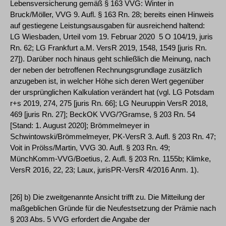
Lebensversicherung gemäß § 163 VVG: Winter in
Bruck/Möller, VVG 9. Aufl. § 163 Rn. 28; bereits einen Hinweis
auf gestiegene Leistungsausgaben für ausreichend haltend:
LG Wiesbaden, Urteil vom 19. Februar 2020 ­ 5 O 104/19, juris
Rn. 62; LG Frankfurt a.M. VersR 2019, 1548, 1549 [juris Rn.
27]). Darüber noch hinaus geht schließlich die Meinung, nach
der neben der betroffenen Rechnungsgrundlage zusätzlich
anzugeben ist, in welcher Höhe sich deren Wert gegenüber
der ursprünglichen Kalkulation verändert hat (vgl. LG Potsdam
r+s 2019, 274, 275 [juris Rn. 66]; LG Neuruppin VersR 2018,
469 [juris Rn. 27]; BeckOK VVG/?Gramse, § 203 Rn. 54
[Stand: 1. August 2020]; Brömmelmeyer in
Schwintowski/Brömmelmeyer, PK-VersR 3. Aufl. § 203 Rn. 47;
Voit in Prölss/Martin, VVG 30. Aufl. § 203 Rn. 49;
MünchKomm-VVG/Boetius, 2. Aufl. § 203 Rn. 1155b; Klimke,
VersR 2016, 22, 23; Laux, jurisPR-VersR 4/2016 Anm. 1).
[26] b) Die zweitgenannte Ansicht trifft zu. Die Mitteilung der
maßgeblichen Gründe für die Neufestsetzung der Prämie nach
§ 203 Abs. 5 VVG erfordert die Angabe der