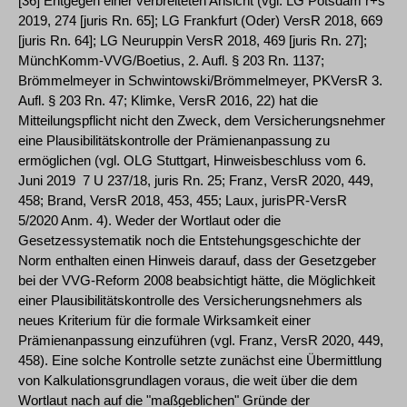
[36] Entgegen einer verbreiteten Ansicht (vgl. LG Potsdam r+s
2019, 274 [juris Rn. 65]; LG Frankfurt (Oder) VersR 2018, 669
[juris Rn. 64]; LG Neuruppin VersR 2018, 469 [juris Rn. 27];
MünchKomm-VVG/Boetius, 2. Aufl. § 203 Rn. 1137;
Brömmelmeyer in Schwintowski/Brömmelmeyer, PK­VersR 3.
Aufl. § 203 Rn. 47; Klimke, VersR 2016, 22) hat die
Mitteilungspflicht nicht den Zweck, dem Versicherungsnehmer
eine Plausibilitätskontrolle der Prämienanpassung zu
ermöglichen (vgl. OLG Stuttgart, Hinweisbeschluss vom 6.
Juni 2019 ­ 7 U 237/18, juris Rn. 25; Franz, VersR 2020, 449,
458; Brand, VersR 2018, 453, 455; Laux, jurisPR-VersR
5/2020 Anm. 4). Weder der Wortlaut oder die
Gesetzessystematik noch die Entstehungsgeschichte der
Norm enthalten einen Hinweis darauf, dass der Gesetzgeber
bei der VVG-Reform 2008 beabsichtigt hätte, die Möglichkeit
einer Plausibilitätskontrolle des Versicherungsnehmers als
neues Kriterium für die formale Wirksamkeit einer
Prämienanpassung einzuführen (vgl. Franz, VersR 2020, 449,
458). Eine solche Kontrolle setzte zunächst eine Übermittlung
von Kalkulationsgrundlagen voraus, die weit über die dem
Wortlaut nach auf die "maßgeblichen" Gründe der