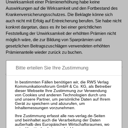
Unwirksamkeit einer Prämienerhöhung habe keine
Auswirkungen auf die Wirksamkeit und den Fortbestand des
Krankenversicherungsschutzes. Die Beklagte könne sich
auch nicht mit Erfolg auf Entreicherung berufen. Sie habe nicht
konkret dargetan, dass es ihr bei einer gerichtlichen
Feststellung der Unwirksamkeit der erhöhten Prämien nicht
möglich wäre, die zur Bildung von Sparprämien und
gesetzlichen Beitragszuschlägen verwendeten erhöhten
Prämienanteile wieder zurück zu buchen.
[16] Der Kläger habe auch einen Anspruch auf Herausgabe der
gezogenen Nutzungen aus den von ihm gezahlten erhöhten
Prämienanteilen aufgrund der nicht wirksam begründeten
Prämienerhöhungen. Der Zinsanspruch folge aus § 291 BGB.
[17] II. Das hält rechtlicher Nachprüfung überwiegend stand.
[18] 1. Zu Recht hat das Berufungsgericht die Zulässigkeit der
Klage auch für den auf die Unwirksamkeit der