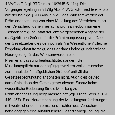
4 VVG a.F. (vgl. BT­Drucks. 16/3945 S. 114). Die
Vorgängerregelung in § 178g Abs. 4 VVG a.F. machte ebenso
wie der heutige § 203 Abs. 5 VVG das Wirksamwerden der
Prämienanpassung von einer Mitteilung des Versicherers an
den Versicherungsnehmer abhängig, sah jedoch nur eine
"Benachrichtigung" statt der jetzt vorgesehenen Angabe der
maßgeblichen Gründe für die Prämienanpassung vor. Dass
der Gesetzgeber dies dennoch als "im Wesentlichen" gleiche
Regelung einstufte zeigt, dass er damit keine grundsätzliche
Neuregelung für das Wirksamwerden einer
Prämienanpassung beabsichtigte, sondern die
Mitteilungspflicht nur geringfügig erweitern wollte. Hinweise
zum Inhalt der "maßgeblichen Gründe" enthält die
Gesetzesbegründung ansonsten nicht. Auch dies deutet
darauf hin, dass der Gesetzgeber diesem Zusatz keine
wesentliche Bedeutung für die Mitteilung zur
Prämienanpassung beigemessen hat (vgl. Franz, VersR 2020,
449, 457). Eine Neuausrichtung der Mitteilungsanforderungen
mit weitreichenden Informationspflichten des Versicherers
hätte dagegen eine ausführlichere Gesetzesbegründung, die