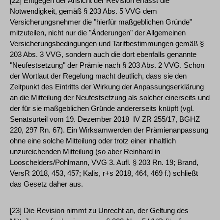
[22] Entgegen der Ansicht der Revision erfasst die
Notwendigkeit, gemäß § 203 Abs. 5 VVG dem
Versicherungsnehmer die "hierfür maßgeblichen Gründe"
mitzuteilen, nicht nur die "Änderungen" der Allgemeinen
Versicherungsbedingungen und Tarifbestimmungen gemäß §
203 Abs. 3 VVG, sondern auch die dort ebenfalls genannte
"Neufestsetzung" der Prämie nach § 203 Abs. 2 VVG. Schon
der Wortlaut der Regelung macht deutlich, dass sie den
Zeitpunkt des Eintritts der Wirkung der Anpassungserklärung
an die Mitteilung der Neufestsetzung als solcher einerseits und
der für sie maßgeblichen Gründe andererseits knüpft (vgl.
Senatsurteil vom 19. Dezember 2018 ­ IV ZR 255/17, BGHZ
220, 297 Rn. 67). Ein Wirksamwerden der Prämienanpassung
ohne eine solche Mitteilung oder trotz einer inhaltlich
unzureichenden Mitteilung (so aber Reinhard in
Looschelders/Pohlmann, VVG 3. Aufl. § 203 Rn. 19; Brand,
VersR 2018, 453, 457; Kalis, r+s 2018, 464, 469 f.) schließt
das Gesetz daher aus.
[23] Die Revision nimmt zu Unrecht an, der Geltung des