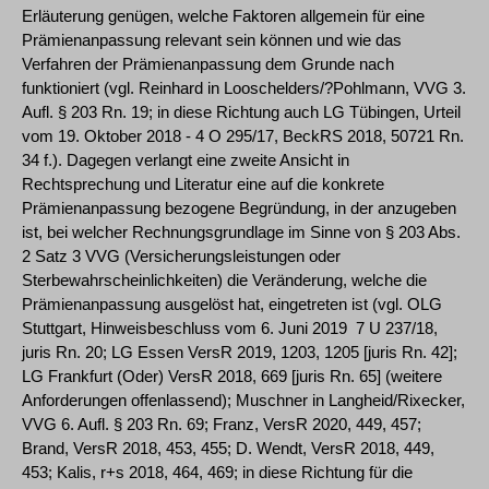
Erläuterung genügen, welche Faktoren allgemein für eine
Prämienanpassung relevant sein können und wie das
Verfahren der Prämienanpassung dem Grunde nach
funktioniert (vgl. Reinhard in Looschelders/?Pohlmann, VVG 3.
Aufl. § 203 Rn. 19; in diese Richtung auch LG Tübingen, Urteil
vom 19. Oktober 2018 - 4 O 295/17, BeckRS 2018, 50721 Rn.
34 f.). Dagegen verlangt eine zweite Ansicht in
Rechtsprechung und Literatur eine auf die konkrete
Prämienanpassung bezogene Begründung, in der anzugeben
ist, bei welcher Rechnungsgrundlage im Sinne von § 203 Abs.
2 Satz 3 VVG (Versicherungsleistungen oder
Sterbewahrscheinlichkeiten) die Veränderung, welche die
Prämienanpassung ausgelöst hat, eingetreten ist (vgl. OLG
Stuttgart, Hinweisbeschluss vom 6. Juni 2019 ­ 7 U 237/18,
juris Rn. 20; LG Essen VersR 2019, 1203, 1205 [juris Rn. 42];
LG Frankfurt (Oder) VersR 2018, 669 [juris Rn. 65] (weitere
Anforderungen offenlassend); Muschner in Langheid/Rixecker,
VVG 6. Aufl. § 203 Rn. 69; Franz, VersR 2020, 449, 457;
Brand, VersR 2018, 453, 455; D. Wendt, VersR 2018, 449,
453; Kalis, r+s 2018, 464, 469; in diese Richtung für die