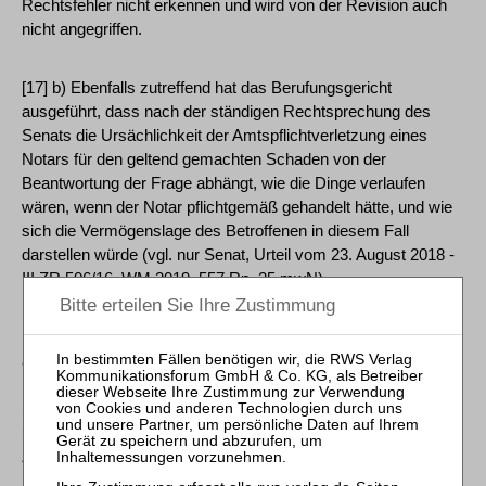
Rechtsfehler nicht erkennen und wird von der Revision auch
nicht angegriffen.
[17] b) Ebenfalls zutreffend hat das Berufungsgericht
ausgeführt, dass nach der ständigen Rechtsprechung des
Senats die Ursächlichkeit der Amtspflichtverletzung eines
Notars für den geltend gemachten Schaden von der
Beantwortung der Frage abhängt, wie die Dinge verlaufen
wären, wenn der Notar pflichtgemäß gehandelt hätte, und wie
sich die Vermögenslage des Betroffenen in diesem Fall
darstellen würde (vgl. nur Senat, Urteil vom 23. August 2018 -
III ZR 506/16, WM 2019, 557 Rn. 25 mwN).
[18] c) Rechtsfehlerhaft ist das Berufungsgericht jedoch
anschließend von einer "grundsätzlich feststehenden"
Kausalität der Pflichtverletzung des Beklagten für den
Schaden der Klägerin ausgegangen mit der Folge, dass es -
unter Heranziehung des Senatsurteils vom 23. Januar 2020 (III
ZR 28/19, WM 2020, 1176 Rn. 13) - eine Beweislast des
Beklagten für solche Tatsachen angenommen hat, die einen