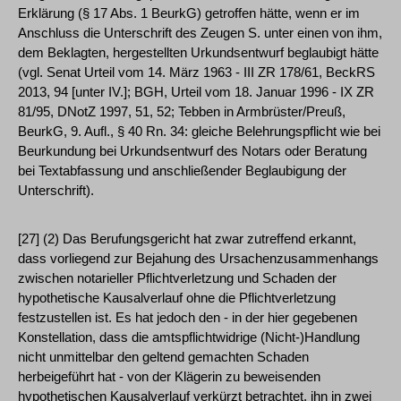
Erklärung (§ 17 Abs. 1 BeurkG) getroffen hätte, wenn er im
Anschluss die Unterschrift des Zeugen S. unter einen von ihm,
dem Beklagten, hergestellten Urkundsentwurf beglaubigt hätte
(vgl. Senat Urteil vom 14. März 1963 - III ZR 178/61, BeckRS
2013, 94 [unter IV.]; BGH, Urteil vom 18. Januar 1996 - IX ZR
81/95, DNotZ 1997, 51, 52; Tebben in Armbrüster/Preuß,
BeurkG, 9. Aufl., § 40 Rn. 34: gleiche Belehrungspflicht wie bei
Beurkundung bei Urkundsentwurf des Notars oder Beratung
bei Textabfassung und anschließender Beglaubigung der
Unterschrift).
[27] (2) Das Berufungsgericht hat zwar zutreffend erkannt,
dass vorliegend zur Bejahung des Ursachenzusammenhangs
zwischen notarieller Pflichtverletzung und Schaden der
hypothetische Kausalverlauf ohne die Pflichtverletzung
festzustellen ist. Es hat jedoch den - in der hier gegebenen
Konstellation, dass die amtspflichtwidrige (Nicht-)Handlung
nicht unmittelbar den geltend gemachten Schaden
herbeigeführt hat - von der Klägerin zu beweisenden
hypothetischen Kausalverlauf verkürzt betrachtet, ihn in zwei