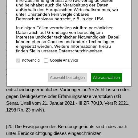
abweichenden Kausalverlauf und eine Unterbrechung des
Zurechnungszusammenhangs begründen.
[19] Bei der Würdigung, ob ein adäquater
Kausalzusammenhang zwischen einer Pflichtverletzung und
einem Schaden besteht beziehungsweise der
Zurechnungszusammenhang unterbrochen wurde, handelt es
Datenschutzhinweisen
.
sich zwar um eine im Wesentlichen dem Tatrichter
notwendig
Google Analytics
vorbehaltene Würdigung. Deshalb darf das Revisionsgericht
die in diesem Zusammenhang angestellten Erwägungen der
Vorinstanz nur darauf überprüfen, ob sie auf grundsätzlich
Auswahl bestätigen
Alle auswählen
falschen rechtlichen Überlegungen beruhen,
entscheidungserhebliches Vorbringen außer Acht lassen oder
gegen Denkgesetze oder Erfahrungssätze verstoßen (zB
Senat, Urteil vom 21. Januar 2021 - III ZR 70/19, VersR 2021,
1298 Rn. 23 mwN).
[20] Die Erwägungen des Berufungsgerichts sind indes auch
unter Berücksichtigung dieses eingeschränkten