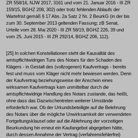
ZR 558/16, NJW 2017, 3161 und vom 21. Januar 2016 - III ZR
159/15, BGHZ 208, 302) oder trotz fehlenden Ablaufs der
Wartefrist gemäß § 17 Abs. 2a Satz 2 Nr. 2 BeurkG (in der bis
zum 30. September 2013 geltenden Fassung; zB Senat,
Urteile vom 28. Mai 2020 - III ZR 58/19, BGHZ 226, 39 und
vom 25. Juni 2015 - III ZR 292/14, BGHZ 206, 112).
[25] In solchen Konstellationen steht die Kausalität des
amtspflichtwidrigen Tuns des Notars für den Schaden des
Klägers - in Gestalt des (vollzogenen) Kaufvertrags - bereits
fest und muss vom Kläger nicht mehr bewiesen werden. Denn
der Kaufvertrag beziehungsweise der Anschein eines
wirksamen Kaufvertrags kam unmittelbar durch die
amtspflichtwidrige Handlung des Notars zustande, das heißt,
ohne dass das Dazwischentreten weiterer Umstände
erforderlich war. Ob der Urkundsbeteiligte auf die Belehrung
des Notars über die mögliche Unwirksamkeit der verwendeten
Fortgeltungsklausel oder auf die Ablehnung der vorzeitigen
Beurkundung hin erneut ein Kaufangebot abgegeben hätte,
durch dessen Annahme der Vertrag (verfahrensfehlerfrei)