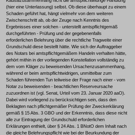
Kausalzusammenhang nicht die amtspflichtwidrige Handlung
(hier eine Unterlassung) selbst. Ob diese überhaupt zu einem
Schaden geführt hat, hängt vielmehr von dem weiteren
Zwischenschritt ab, ob der Zeuge nach Kenntnis des
Ergebnisses einer solchen - unterstellt amtspflichtgemäß
durchgeführten - Prüfung und der gegebenenfalls
erforderlichen Belehrung über die rechtliche Tragweite einer
Grundschuld diese bestellt hätte. Wie sich der Auftraggeber
des Notars bei amtspflichtgemäßem Handeln verhalten hätte,
gehört mithin in der vorliegenden Konstellation vollständig zu
dem vom Kläger zu beweisenden Ursachenzusammenhang,
während er beim amtspflichtwidrigen, unmittelbar zum
Schaden führenden Tun teilweise der Frage nach einer - vom
Notar zu beweisenden - beachtlichen Reserveursache
zuzuordnen ist (vgl. Senat, Urteil vom 23. Januar 2020 aaO).
Dabei wird vorliegend zu berücksichtigen sein, dass den
Beklagten nach pflichtgemäßer Prüfung der Zweckerklärung
gemäß § 15 Abs. 3 GBO und der Erkenntnis, dass diese nicht
alle zur Eintragung der Grundschuld erforderlichen
Erklärungen enthielt, über § 24 Abs. 1 BNotO dem Inhalt nach
die gleiche Belehrungspflicht wie bei der Beurkundung der