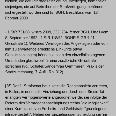
bleiben, die der Tatertragseinziehung unterliegen, namentlich
diejenigen, die auf Betreiben der Strafverfolgungsbehörden
sichergestellt worden sind (s. BGH, Beschluss vom 18.
Februar 2009
- 1 StR 731/08, wistra 2009, 232, 234; ferner BGH, Urteil vom
8. September 1992 - 1 StR 118/92, BGHR StGB § 41
Geldstrafe 1). Weiteres Vermögen des Angeklagten oder von
ihm zu erwartende erhebliche Einkünfte (etwa
Gehaltszahlungen) können je nach den einzelfallbezogenen
Umständen gleichwohl für eine zusätzliche Geldstrafe
sprechen (vgl. Schäfer/Sander/van Gemmeren, Praxis der
Strafzumessung, 7. Aufl., Rn. 312).
[26] Der 1. Strafsenat hat zuletzt die Rechtsansicht vertreten,
in Fällen, in denen die Einziehung der durch oder für die Tat
erlangten Vermögenswerte angeordnet werde, sei infolge der
Reform des Vermögensabschöpfungsrechts "die Möglichkeit"
einer Kumulation von Freiheits- und Geldstrafe "grundlegend
infrage gestellt". Neben der Einziehungsentscheidung sei "im