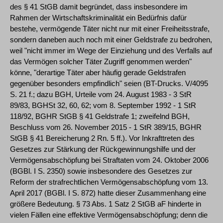
des § 41 StGB damit begründet, dass insbesondere im
Rahmen der Wirtschaftskriminalität ein Bedürfnis dafür
bestehe, vermögende Täter nicht nur mit einer Freiheitsstrafe,
sondern daneben auch noch mit einer Geldstrafe zu bedrohen,
weil "nicht immer im Wege der Einziehung und des Verfalls auf
das Vermögen solcher Täter Zugriff genommen werden"
könne, "derartige Täter aber häufig gerade Geldstrafen
gegenüber besonders empfindlich" seien (BT-Drucks. V/4095
S. 21 f.; dazu BGH, Urteile vom 24. August 1983 - 3 StR
89/83, BGHSt 32, 60, 62; vom 8. September 1992 - 1 StR
118/92, BGHR StGB § 41 Geldstrafe 1; zweifelnd BGH,
Beschluss vom 26. November 2015 - 1 StR 389/15, BGHR
StGB § 41 Bereicherung 2 Rn. 5 ff.). Vor Inkrafttreten des
Gesetzes zur Stärkung der Rückgewinnungshilfe und der
Vermögensabschöpfung bei Straftaten vom 24. Oktober 2006
(BGBl. I S. 2350) sowie insbesondere des Gesetzes zur
Reform der strafrechtlichen Vermögensabschöpfung vom 13.
April 2017 (BGBl. I S. 872) hatte dieser Zusammenhang eine
größere Bedeutung. § 73 Abs. 1 Satz 2 StGB aF hinderte in
vielen Fällen eine effektive Vermögensabschöpfung; denn die