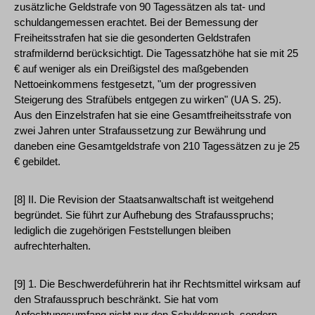
zusätzliche Geldstrafe von 90 Tagessätzen als tat- und
schuldangemessen erachtet. Bei der Bemessung der
Freiheitsstrafen hat sie die gesonderten Geldstrafen
strafmildernd berücksichtigt. Die Tagessatzhöhe hat sie mit 25
€ auf weniger als ein Dreißigstel des maßgebenden
Nettoeinkommens festgesetzt, "um der progressiven
Steigerung des Strafübels entgegen zu wirken" (UA S. 25).
Aus den Einzelstrafen hat sie eine Gesamtfreiheitsstrafe von
zwei Jahren unter Strafaussetzung zur Bewährung und
daneben eine Gesamtgeldstrafe von 210 Tagessätzen zu je 25
€ gebildet.
[8] II. Die Revision der Staatsanwaltschaft ist weitgehend
begründet. Sie führt zur Aufhebung des Strafausspruchs;
lediglich die zugehörigen Feststellungen bleiben
aufrechterhalten.
[9] 1. Die Beschwerdeführerin hat ihr Rechtsmittel wirksam auf
den Strafausspruch beschränkt. Sie hat vom
Anfechtungsumfang nicht nur den Schuldspruch, sondern