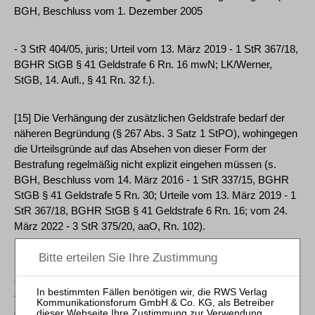
BGH, Beschluss vom 1. Dezember 2005
- 3 StR 404/05, juris; Urteil vom 13. März 2019 - 1 StR 367/18,
BGHR StGB § 41 Geldstrafe 6 Rn. 16 mwN; LK/Werner,
StGB, 14. Aufl., § 41 Rn. 32 f.).
[15] Die Verhängung der zusätzlichen Geldstrafe bedarf der
näheren Begründung (§ 267 Abs. 3 Satz 1 StPO), wohingegen
die Urteilsgründe auf das Absehen von dieser Form der
Bestrafung regelmäßig nicht explizit eingehen müssen (s.
BGH, Beschluss vom 14. März 2016 - 1 StR 337/15, BGHR
StGB § 41 Geldstrafe 5 Rn. 30; Urteile vom 13. März 2019 - 1
StR 367/18, BGHR StGB § 41 Geldstrafe 6 Rn. 16; vom 24.
März 2022 - 3 StR 375/20, aaO, Rn. 102).
[16] bb) Wird die Bereicherung des Täters nach §§ 73 ff. StGB
abgeschöpft, kann dies Anlass sein, auf die Anwendung des §
41 StGB - entweder als nicht tatbestandlich angebracht oder in
Ausübung des Ermessens - zu verzichten