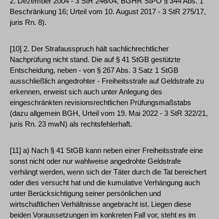
2. Dezember 2004 - 3 StR 246/04, BGHR StPO § 344 Abs. 1
Beschränkung 16; Urteil vom 10. August 2017 - 3 StR 275/17,
juris Rn. 8).
[10] 2. Der Strafausspruch hält sachlichrechtlicher
Nachprüfung nicht stand. Die auf § 41 StGB gestützte
Entscheidung, neben - von § 267 Abs. 3 Satz 1 StGB
ausschließlich angedrohter - Freiheitsstrafe auf Geldstrafe zu
erkennen, erweist sich auch unter Anlegung des
eingeschränkten revisionsrechtlichen Prüfungsmaßstabs
(dazu allgemein BGH, Urteil vom 19. Mai 2022 - 3 StR 322/21,
juris Rn. 23 mwN) als rechtsfehlerhaft.
[11] a) Nach § 41 StGB kann neben einer Freiheitsstrafe eine
sonst nicht oder nur wahlweise angedrohte Geldstrafe
verhängt werden, wenn sich der Täter durch die Tat bereichert
oder dies versucht hat und die kumulative Verhängung auch
unter Berücksichtigung seiner persönlichen und
wirtschaftlichen Verhältnisse angebracht ist. Liegen diese
beiden Voraussetzungen im konkreten Fall vor, steht es im