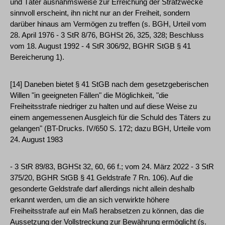
und Täter ausnahmsweise zur Erreichung der Strafzwecke
sinnvoll erscheint, ihn nicht nur an der Freiheit, sondern
darüber hinaus am Vermögen zu treffen (s. BGH, Urteil vom
28. April 1976 - 3 StR 8/76, BGHSt 26, 325, 328; Beschluss
vom 18. August 1992 - 4 StR 306/92, BGHR StGB § 41
Bereicherung 1).
[14] Daneben bietet § 41 StGB nach dem gesetzgeberischen
Willen "in geeigneten Fällen" die Möglichkeit, "die
Freiheitsstrafe niedriger zu halten und auf diese Weise zu
einem angemessenen Ausgleich für die Schuld des Täters zu
gelangen" (BT-Drucks. IV/650 S. 172; dazu BGH, Urteile vom
24. August 1983
- 3 StR 89/83, BGHSt 32, 60, 66 f.; vom 24. März 2022 - 3 StR
375/20, BGHR StGB § 41 Geldstrafe 7 Rn. 106). Auf die
gesonderte Geldstrafe darf allerdings nicht allein deshalb
erkannt werden, um die an sich verwirkte höhere
Freiheitsstrafe auf ein Maß herabsetzen zu können, das die
Aussetzung der Vollstreckung zur Bewährung ermöglicht (s.