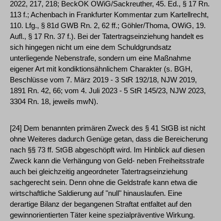
2022, 217, 218; BeckOK OWiG/Sackreuther, 45. Ed., § 17 Rn.
113 f.; Achenbach in Frankfurter Kommentar zum Kartellrecht,
110. Lfg., § 81d GWB Rn. 2, 62 ff.; Göhler/Thoma, OWiG, 19.
Aufl., § 17 Rn. 37 f.). Bei der Tatertragseinziehung handelt es
sich hingegen nicht um eine dem Schuldgrundsatz
unterliegende Nebenstrafe, sondern um eine Maßnahme
eigener Art mit kondiktionsähnlichem Charakter (s. BGH,
Beschlüsse vom 7. März 2019 - 3 StR 192/18, NJW 2019,
1891 Rn. 42, 66; vom 4. Juli 2023 - 5 StR 145/23, NJW 2023,
3304 Rn. 18, jeweils mwN).
[24] Dem benannten primären Zweck des § 41 StGB ist nicht
ohne Weiteres dadurch Genüge getan, dass die Bereicherung
nach §§ 73 ff. StGB abgeschöpft wird. Im Hinblick auf diesen
Zweck kann die Verhängung von Geld- neben Freiheitsstrafe
auch bei gleichzeitig angeordneter Tatertragseinziehung
sachgerecht sein. Denn ohne die Geldstrafe kann etwa die
wirtschaftliche Saldierung auf "null" hinauslaufen. Eine
derartige Bilanz der begangenen Straftat entfaltet auf den
gewinnorientierten Täter keine spezialpräventive Wirkung.