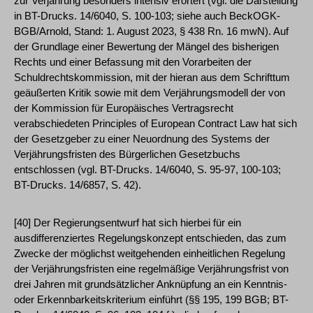
zur Verjährung besonders intensiv erörtert (vgl. die Darstellung
in BT-Drucks. 14/6040, S. 100-103; siehe auch BeckOGK-
BGB/Arnold, Stand: 1. August 2023, § 438 Rn. 16 mwN). Auf
der Grundlage einer Bewertung der Mängel des bisherigen
Rechts und einer Befassung mit den Vorarbeiten der
Schuldrechtskommission, mit der hieran aus dem Schrifttum
geäußerten Kritik sowie mit dem Verjährungsmodell der von
der Kommission für Europäisches Vertragsrecht
verabschiedeten Principles of European Contract Law hat sich
der Gesetzgeber zu einer Neuordnung des Systems der
Verjährungsfristen des Bürgerlichen Gesetzbuchs
entschlossen (vgl. BT-Drucks. 14/6040, S. 95-97, 100-103;
BT-Drucks. 14/6857, S. 42).
[40] Der Regierungsentwurf hat sich hierbei für ein
ausdifferenziertes Regelungskonzept entschieden, das zum
Zwecke der möglichst weitgehenden einheitlichen Regelung
der Verjährungsfristen eine regelmäßige Verjährungsfrist von
drei Jahren mit grundsätzlicher Anknüpfung an ein Kenntnis-
oder Erkennbarkeitskriterium einführt (§§ 195, 199 BGB; BT-