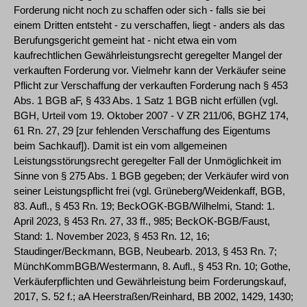
Forderung nicht noch zu schaffen oder sich - falls sie bei
einem Dritten entsteht - zu verschaffen, liegt - anders als das
Berufungsgericht gemeint hat - nicht etwa ein vom
kaufrechtlichen Gewährleistungsrecht geregelter Mangel der
verkauften Forderung vor. Vielmehr kann der Verkäufer seine
Pflicht zur Verschaffung der verkauften Forderung nach § 453
Abs. 1 BGB aF, § 433 Abs. 1 Satz 1 BGB nicht erfüllen (vgl.
BGH, Urteil vom 19. Oktober 2007 - V ZR 211/06, BGHZ 174,
61 Rn. 27, 29 [zur fehlenden Verschaffung des Eigentums
beim Sachkauf]). Damit ist ein vom allgemeinen
Leistungsstörungsrecht geregelter Fall der Unmöglichkeit im
Sinne von § 275 Abs. 1 BGB gegeben; der Verkäufer wird von
seiner Leistungspflicht frei (vgl. Grüneberg/Weidenkaff, BGB,
83. Aufl., § 453 Rn. 19; BeckOGK-BGB/Wilhelmi, Stand: 1.
April 2023, § 453 Rn. 27, 33 ff., 985; BeckOK-BGB/Faust,
Stand: 1. November 2023, § 453 Rn. 12, 16;
Staudinger/Beckmann, BGB, Neubearb. 2013, § 453 Rn. 7;
MünchKommBGB/Westermann, 8. Aufl., § 453 Rn. 10; Gothe,
Verkäuferpflichten und Gewährleistung beim Forderungskauf,
2017, S. 52 f.; aA Heerstraßen/Reinhard, BB 2002, 1429, 1430;