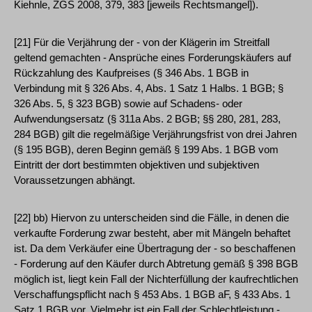
Kiehnle, ZGS 2008, 379, 383 [jeweils Rechtsmangel]).
[21] Für die Verjährung der - von der Klägerin im Streitfall
geltend gemachten - Ansprüche eines Forderungskäufers auf
Rückzahlung des Kaufpreises (§ 346 Abs. 1 BGB in
Verbindung mit § 326 Abs. 4, Abs. 1 Satz 1 Halbs. 1 BGB; §
326 Abs. 5, § 323 BGB) sowie auf Schadens- oder
Aufwendungsersatz (§ 311a Abs. 2 BGB; §§ 280, 281, 283,
284 BGB) gilt die regelmäßige Verjährungsfrist von drei Jahren
(§ 195 BGB), deren Beginn gemäß § 199 Abs. 1 BGB vom
Eintritt der dort bestimmten objektiven und subjektiven
Voraussetzungen abhängt.
[22] bb) Hiervon zu unterscheiden sind die Fälle, in denen die
verkaufte Forderung zwar besteht, aber mit Mängeln behaftet
ist. Da dem Verkäufer eine Übertragung der - so beschaffenen
- Forderung auf den Käufer durch Abtretung gemäß § 398 BGB
möglich ist, liegt kein Fall der Nichterfüllung der kaufrechtlichen
Verschaffungspflicht nach § 453 Abs. 1 BGB aF, § 433 Abs. 1
Satz 1 BGB vor. Vielmehr ist ein Fall der Schlechtleistung -