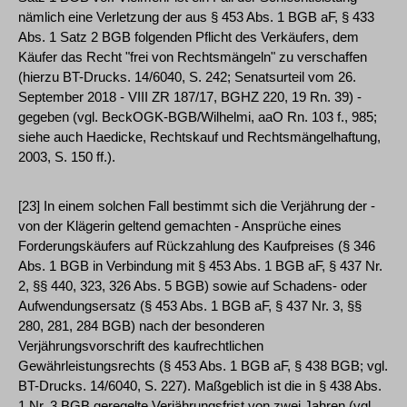
nämlich eine Verletzung der aus § 453 Abs. 1 BGB aF, § 433
Abs. 1 Satz 2 BGB folgenden Pflicht des Verkäufers, dem
Käufer das Recht "frei von Rechtsmängeln" zu verschaffen
(hierzu BT-Drucks. 14/6040, S. 242; Senatsurteil vom 26.
September 2018 - VIII ZR 187/17, BGHZ 220, 19 Rn. 39) -
gegeben (vgl. BeckOGK-BGB/Wilhelmi, aaO Rn. 103 f., 985;
siehe auch Haedicke, Rechtskauf und Rechtsmängelhaftung,
2003, S. 150 ff.).
[23] In einem solchen Fall bestimmt sich die Verjährung der -
von der Klägerin geltend gemachten - Ansprüche eines
Forderungskäufers auf Rückzahlung des Kaufpreises (§ 346
Abs. 1 BGB in Verbindung mit § 453 Abs. 1 BGB aF, § 437 Nr.
2, §§ 440, 323, 326 Abs. 5 BGB) sowie auf Schadens- oder
Aufwendungsersatz (§ 453 Abs. 1 BGB aF, § 437 Nr. 3, §§
280, 281, 284 BGB) nach der besonderen
Verjährungsvorschrift des kaufrechtlichen
Gewährleistungsrechts (§ 453 Abs. 1 BGB aF, § 438 BGB; vgl.
BT-Drucks. 14/6040, S. 227). Maßgeblich ist die in § 438 Abs.
1 Nr. 3 BGB geregelte Verjährungsfrist von zwei Jahren (vgl.