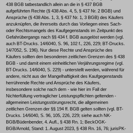
438 BGB tatbestandlich allein an die in § 437 BGB
aufgeführten Rechte (§ 438 Abs. 4, 5, § 437 Nr. 2 BGB) und
Ansprüche (§ 438 Abs. 1, 3, § 437 Nr. 1, 3 BGB) des Käufers
anzuknüpfen, die ihrerseits durch das Vorliegen eines Sach-
oder Rechtsmangels des Kaufgegenstands im Zeitpunkt des
Gefahrübergangs nach §§ 434 f. BGB ausgelöst werden (vgl.
auch BT-Drucks. 14/6040, S. 96, 102 f., 226, 229; BT-Drucks.
14/7052, S. 196). Nur diese Rechte und Ansprüche des
Käufers sollten den besonderen zeitlichen Grenzen des § 438
BGB - und damit einem einheitlichen Verjährungsregime (vgl.
BT-Drucks. 14/6040, S. 229) - unterstellt werden, während für
andere, nicht aus der Mangelhaftigkeit des Kaufgegenstands
herrührende Rechte und Ansprüche des Käufers,
insbesondere solche nach dem - wie hier im Fall der
Nichterfüllung vertraglicher Leistungspflichten geltenden -
allgemeinen Leistungsstörungsrecht, die allgemeinen
zeitlichen Grenzen der §§ 194 ff. BGB gelten sollten (vgl. BT-
Drucks. 14/6040, S. 96, 105, 226, 229; siehe auch NK-
BGB/Büdenbender, 4. Aufl., § 438 Rn. 1; BeckOGK-
BGB/Arnold, Stand: 1. August 2023, § 438 Rn. 16, 76; jurisPK-