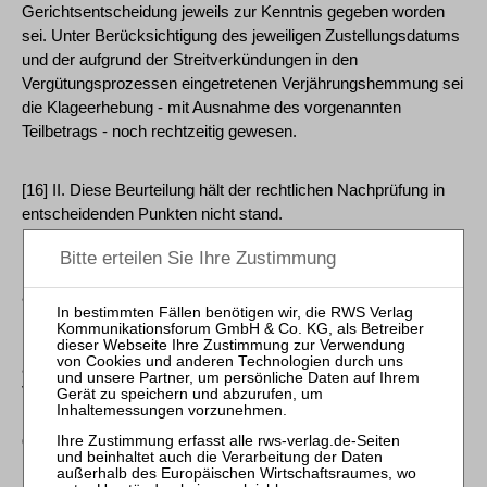
Gerichtsentscheidung jeweils zur Kenntnis gegeben worden
sei. Unter Berücksichtigung des jeweiligen Zustellungsdatums
und der aufgrund der Streitverkündungen in den
Vergütungsprozessen eingetretenen Verjährungshemmung sei
die Klageerhebung - mit Ausnahme des vorgenannten
Teilbetrags - noch rechtzeitig gewesen.
[16] II. Diese Beurteilung hält der rechtlichen Nachprüfung in
entscheidenden Punkten nicht stand.
[17] 1. Das Berufungsgericht hat zwar rechtsfehlerfrei
angenommen, dass es sich bei den Verträgen der Parteien
über den Erwerb von zahnärztlichen Honorarforderungen des
Beklagten gegen seine Patienten aufgrund ihrer Ausgestaltung
als echtes Factoring (vgl. BGH, Urteile vom 15. April 1987 -
VIII ZR 97/86, BGHZ 100, 353, 358 f.; vom 8. Mai 2014 - IX ZR
128/12, NJW 2014, 2358 Rn. 17) um Rechtskäufe handelt und
damit gemäß § 453 Abs. 1 BGB die gesetzlichen
Bestimmungen über den Kauf von Sachen in der vorliegend