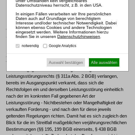
bis zum 31. Dezember 2021 geltenden Fassung (Art. 229 § 58
EGBGB; nachfolgend aF) entsprechende Anwendung finden.
[18] 2. Jedoch hat es mit seiner Annahme, die Klägerin könne
von dem Beklagten wegen des Verkaufs nicht oder nicht in der
angegebenen Höhe bestehender Honorarforderungen die
Datenschutzhinweisen
.
Rückzahlung des jeweiligen Kaufpreises nach dem
notwendig
Google Analytics
kaufrechtlichen Gewährleistungsrecht (§ 453 Abs. 1 BGB aF, §
437 Nr. 2 Alt. 1, § 346 Abs. 1 BGB), den Ersatz der ihr in den
Auswahl bestätigen
Alle auswählen
Vergütungsprozessen gegen die Patienten entstandenen
Kosten hingegen auf der Grundlage des allgemeinen
Leistungsstörungsrechts (§ 311a Abs. 2 BGB) verlangen,
bereits im Ausgangspunkt verkannt, dass sich die
Rechtsfolgen ein und derselben Leistungsstörung einheitlich
nach der im konkreten Fall gegebenen Art der
Leistungsstörung - Nichtbestehen oder Mangelhaftigkeit der
verkauften Forderung - und nach den für diese jeweils
geltenden Regelungen richten. Damit hat es sich zugleich den
Blick für die im Streitfall maßgeblichen verjährungsrechtlichen
Bestimmungen (§§ 195, 199 BGB einerseits, § 438 BGB