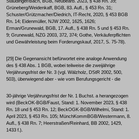
Staudinger/Bach, BGB, Neubearb. 2023, § 438 Rn. 39;
Grüneberg/Weidenkaff, BGB, 83. Aufl., § 453 Rn. 31;
Schuster/Grützmacher/Diedrich, IT-Recht, 2020, § 453 BGB
Rn. 14; Eidenmüller, NJW 2002, 1625, 1626;
Erman/Grunewald, BGB, 17. Aufl., § 438 Rn. 5 und § 453 Rn.
9; Grunewald, NZG 2003, 372, 374; Gothe, Verkäuferpflichten
und Gewährleistung beim Forderungskauf, 2017, S. 75-78).
[29] Die Gegenansicht befürwortet eine analoge Anwendung
des § 438 Abs. 1 BGB, wobei teilweise die zweijährige
Verjährungsfrist der Nr. 3 (vgl. Wälzholz, DStR 2002, 500,
503), überwiegend aber - wie vom Berufungsgericht - die
30-jährige Verjährungsfrist der Nr. 1 Buchst. a herangezogen
wird (BeckOK-BGB/Faust, Stand: 1. November 2023, § 438
Rn. 18 und § 453 Rn. 12; BeckOGK-BGB/Wilhelmi, Stand: 1.
April 2023, § 453 Rn. 105; MünchKommBGB/Westermann, 8.
Aufl., § 438 Rn. 7; Heerstraßen/Reinhard, BB 2002, 1429,
1433 f.).