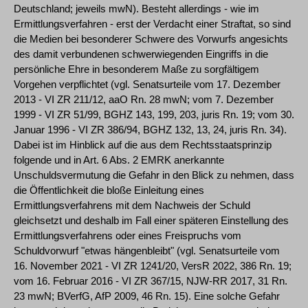
Deutschland; jeweils mwN). Besteht allerdings - wie im
Ermittlungsverfahren - erst der Verdacht einer Straftat, so sind
die Medien bei besonderer Schwere des Vorwurfs angesichts
des damit verbundenen schwerwiegenden Eingriffs in die
persönliche Ehre in besonderem Maße zu sorgfältigem
Vorgehen verpflichtet (vgl. Senatsurteile vom 17. Dezember
2013 - VI ZR 211/12, aaO Rn. 28 mwN; vom 7. Dezember
1999 - VI ZR 51/99, BGHZ 143, 199, 203, juris Rn. 19; vom 30.
Januar 1996 - VI ZR 386/94, BGHZ 132, 13, 24, juris Rn. 34).
Dabei ist im Hinblick auf die aus dem Rechtsstaatsprinzip
folgende und in Art. 6 Abs. 2 EMRK anerkannte
Unschuldsvermutung die Gefahr in den Blick zu nehmen, dass
die Öffentlichkeit die bloße Einleitung eines
Ermittlungsverfahrens mit dem Nachweis der Schuld
gleichsetzt und deshalb im Fall einer späteren Einstellung des
Ermittlungsverfahrens oder eines Freispruchs vom
Schuldvorwurf "etwas hängenbleibt" (vgl. Senatsurteile vom
16. November 2021 - VI ZR 1241/20, VersR 2022, 386 Rn. 19;
vom 16. Februar 2016 - VI ZR 367/15, NJW-RR 2017, 31 Rn.
23 mwN; BVerfG, AfP 2009, 46 Rn. 15). Eine solche Gefahr