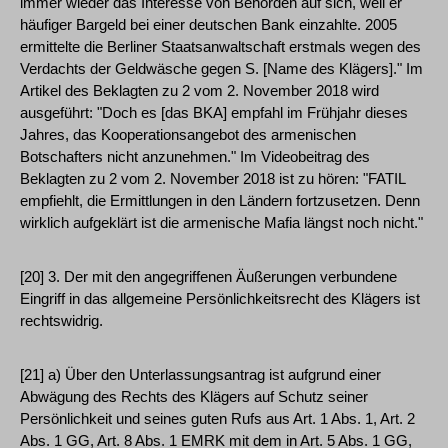
immer wieder das Interesse von Behörden auf sich, weil er
häufiger Bargeld bei einer deutschen Bank einzahlte. 2005
ermittelte die Berliner Staatsanwaltschaft erstmals wegen des
Verdachts der Geldwäsche gegen S. [Name des Klägers]." Im
Artikel des Beklagten zu 2 vom 2. November 2018 wird
ausgeführt: "Doch es [das BKA] empfahl im Frühjahr dieses
Jahres, das Kooperationsangebot des armenischen
Botschafters nicht anzunehmen." Im Videobeitrag des
Beklagten zu 2 vom 2. November 2018 ist zu hören: "FATIL
empfiehlt, die Ermittlungen in den Ländern fortzusetzen. Denn
wirklich aufgeklärt ist die armenische Mafia längst noch nicht."
[20] 3. Der mit den angegriffenen Äußerungen verbundene
Eingriff in das allgemeine Persönlichkeitsrecht des Klägers ist
rechtswidrig.
[21] a) Über den Unterlassungsantrag ist aufgrund einer
Abwägung des Rechts des Klägers auf Schutz seiner
Persönlichkeit und seines guten Rufs aus Art. 1 Abs. 1, Art. 2
Abs. 1 GG, Art. 8 Abs. 1 EMRK mit dem in Art. 5 Abs. 1 GG,