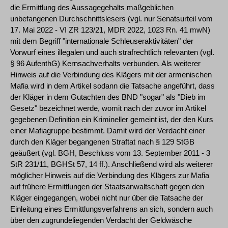
die Ermittlung des Aussagegehalts maßgeblichen
unbefangenen Durchschnittslesers (vgl. nur Senatsurteil vom
17. Mai 2022 - VI ZR 123/21, MDR 2022, 1023 Rn. 41 mwN)
mit dem Begriff "internationale Schleuseraktivitäten" der
Vorwurf eines illegalen und auch strafrechtlich relevanten (vgl.
§ 96 AufenthG) Kernsachverhalts verbunden. Als weiterer
Hinweis auf die Verbindung des Klägers mit der armenischen
Mafia wird in dem Artikel sodann die Tatsache angeführt, dass
der Kläger in dem Gutachten des BND "sogar" als "Dieb im
Gesetz" bezeichnet werde, womit nach der zuvor im Artikel
gegebenen Definition ein Krimineller gemeint ist, der den Kurs
einer Mafiagruppe bestimmt. Damit wird der Verdacht einer
durch den Kläger begangenen Straftat nach § 129 StGB
geäußert (vgl. BGH, Beschluss vom 13. September 2011 - 3
StR 231/11, BGHSt 57, 14 ff.). Anschließend wird als weiterer
möglicher Hinweis auf die Verbindung des Klägers zur Mafia
auf frühere Ermittlungen der Staatsanwaltschaft gegen den
Kläger eingegangen, wobei nicht nur über die Tatsache der
Einleitung eines Ermittlungsverfahrens an sich, sondern auch
über den zugrundeliegenden Verdacht der Geldwäsche