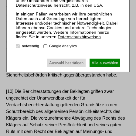
Bestandteil einer vollständigen Darstellung und dienten dem
Verständnis des Lesers/Hörers, dem sich anderenfalls nicht
erschließen würde, warum eine oberste Bundesbehörde vor
einer Kooperation mit dem höchsten Repräsentanten der
Republik Armenien warne. Damit sei die Mitteilung zu den -
lange zurückliegenden - Ermittlungsverfahren ebenso wie der
Datenschutzhinweisen
.
damalige Verdacht, der Kläger sei ein "Dieb im Gesetz", nicht
notwendig
Google Analytics
das Thema einer Berichterstattung, sondern notwendiger
Bestandteil des recherchierten Sachverhalts, der sich dahin
zusammenfassen lasse, dass das BKA einer Annahme des
Auswahl bestätigen
Alle auswählen
Kooperationsangebots des Klägers durch die
Sicherheitsbehörden kritisch gegenübergestanden habe.
[10] Die Berichterstattungen der Beklagten griffen zwar
ungeachtet der Unanwendbarkeit der für
Verdachtsberichterstattung geltenden Grundsätze in den
Schutzbereich des allgemeinen Persönlichkeitsrechts des
Klägers ein. Die vorzunehmende Abwägung des Rechts des
Klägers auf Schutz seiner Persönlichkeit und seines guten
Rufs mit dem Recht der Beklagten auf Meinungs- und