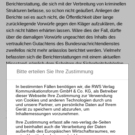
Berichterstattung, die sich mit der Verbreitung von kriminellen
Strukturen befasse, so schon nicht geäußert. Anliegen der
Berichte sei es auch nicht, die Öffentlichkeit über lange
zurückliegende Vorwürfe gegen den Kläger aufzuklären, die
sich nicht hätten erhärten lassen. Wäre dies der Fall, dürfte
über die damaligen Vorwürfe ungeachtet des Inhalts des
vertraulichen Gutachtens des Bundesnachrichtendienstes
zweifellos nicht mehr anlasslos berichtet werden. Vielmehr
befassten sich die Berichterstattungen mit einem aktuellen
Missstand, nämlich dem Scheitern der Sicherheitsbehörden
bei gemeinsamen Ermittlungen gegen die armenische Mafia in
Deutschland und den Ursachen des Fehlschlags, zu denen
unter anderem auch Verzahnungen zwischen organisierter
Kriminalität und Politik gerechnet würden. Dieser Sachverhalt
bilde den Ausgangspunkt und den Kern der Berichterstattung.
Die in der Begründung des BKA-Schreibens von 2018
angegebenen Hintergründe der Warnung vor der Annahme des
Angebots des Klägers würden von den Beklagten - wie auch
im Schreiben von 2018 selbst - unter ausdrücklichem Hinweis
auf deren Nichterweislichkeit mitgeteilt. Sie seien damit