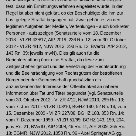
fest, dass ein Ermittlungsverfahren eingeleitet wurde, in der
Regel ist aber nicht geklärt, ob der Beschuldigte die ihm zur
Last gelegte Straftat begangen hat. Zwar gehört es zu den
legitimen Aufgaben der Medien, Verfehlungen - auch konkreter
Personen - aufzuzeigen (Senatsurteile vom 18. Dezember
2018 - VI ZR 439/17, AfP 2019, 236 Rn. 12; vom 30. Oktober
2012 - VI ZR 4/12, NJW 2013, 299 Rn. 12; BVerfG, AfP 2012,
143 Rn. 39; jeweils mwN). Dies gilt auch für die
Berichterstattung über eine Straftat, da diese zum
Zeitgeschehen gehört und die Verletzung der Rechtsordnung
und die Beeinträchtigung von Rechtsgütern der betroffenen
Bürger oder der Gemeinschaft grundsätzlich ein
anzuerkennendes Interesse der Öffentlichkeit an näherer
Information über Tat und Täter begründet (vgl. Senatsurteile
vom 30. Oktober 2012 - VI ZR 4/12, NJW 2013, 299 Rn. 13;
vom 7. Juni 2011 - VI ZR 108/10, BGHZ 190, 52 Rn. 19; vom
15. Dezember 2009 - VI ZR 227/08, BGHZ 183, 353 Rn. 14;
vom 7. Dezember 1999 - VI ZR 51/99, BGHZ 143, 199, 204,
juris Rn. 21; BVerfG, AfP 2009, 46 Rn. 11; AfP 2009, 365 Rn.
18; EGMR, NJW 2012, 1058 Rn. 96 - Axel Springer AG gg.