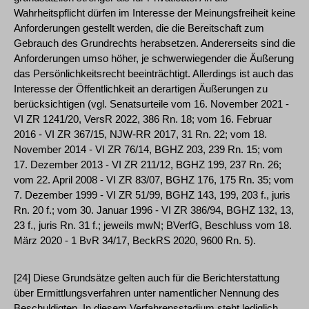
Wahrheitspflicht dürfen im Interesse der Meinungsfreiheit keine
Anforderungen gestellt werden, die die Bereitschaft zum
Gebrauch des Grundrechts herabsetzen. Andererseits sind die
Anforderungen umso höher, je schwerwiegender die Äußerung
das Persönlichkeitsrecht beeinträchtigt. Allerdings ist auch das
Interesse der Öffentlichkeit an derartigen Äußerungen zu
berücksichtigen (vgl. Senatsurteile vom 16. November 2021 -
VI ZR 1241/20, VersR 2022, 386 Rn. 18; vom 16. Februar
2016 - VI ZR 367/15, NJW-RR 2017, 31 Rn. 22; vom 18.
November 2014 - VI ZR 76/14, BGHZ 203, 239 Rn. 15; vom
17. Dezember 2013 - VI ZR 211/12, BGHZ 199, 237 Rn. 26;
vom 22. April 2008 - VI ZR 83/07, BGHZ 176, 175 Rn. 35; vom
7. Dezember 1999 - VI ZR 51/99, BGHZ 143, 199, 203 f., juris
Rn. 20 f.; vom 30. Januar 1996 - VI ZR 386/94, BGHZ 132, 13,
23 f., juris Rn. 31 f.; jeweils mwN; BVerfG, Beschluss vom 18.
März 2020 - 1 BvR 34/17, BeckRS 2020, 9600 Rn. 5).
[24] Diese Grundsätze gelten auch für die Berichterstattung
über Ermittlungsverfahren unter namentlicher Nennung des
Beschuldigten. In diesem Verfahrensstadium steht lediglich