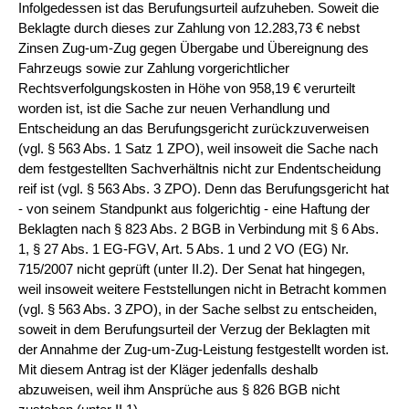
Infolgedessen ist das Berufungsurteil aufzuheben. Soweit die
Beklagte durch dieses zur Zahlung von 12.283,73 € nebst
Zinsen Zug-um-Zug gegen Übergabe und Übereignung des
Fahrzeugs sowie zur Zahlung vorgerichtlicher
Rechtsverfolgungskosten in Höhe von 958,19 € verurteilt
worden ist, ist die Sache zur neuen Verhandlung und
Entscheidung an das Berufungsgericht zurückzuverweisen
(vgl. § 563 Abs. 1 Satz 1 ZPO), weil insoweit die Sache nach
dem festgestellten Sachverhältnis nicht zur Endentscheidung
reif ist (vgl. § 563 Abs. 3 ZPO). Denn das Berufungsgericht hat
- von seinem Standpunkt aus folgerichtig - eine Haftung der
Beklagten nach § 823 Abs. 2 BGB in Verbindung mit § 6 Abs.
1, § 27 Abs. 1 EG-FGV, Art. 5 Abs. 1 und 2 VO (EG) Nr.
715/2007 nicht geprüft (unter II.2). Der Senat hat hingegen,
weil insoweit weitere Feststellungen nicht in Betracht kommen
(vgl. § 563 Abs. 3 ZPO), in der Sache selbst zu entscheiden,
soweit in dem Berufungsurteil der Verzug der Beklagten mit
der Annahme der Zug-um-Zug-Leistung festgestellt worden ist.
Mit diesem Antrag ist der Kläger jedenfalls deshalb
abzuweisen, weil ihm Ansprüche aus § 826 BGB nicht