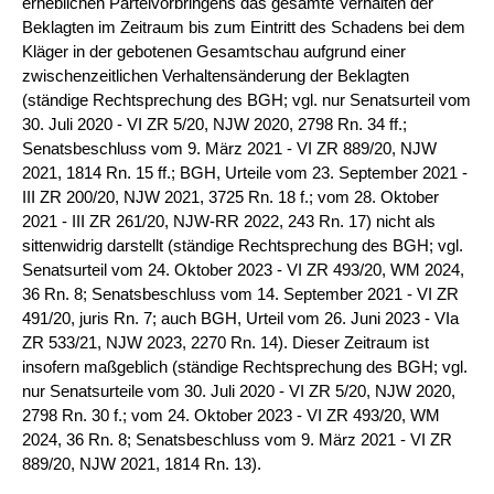
erheblichen Parteivorbringens das gesamte Verhalten der
Beklagten im Zeitraum bis zum Eintritt des Schadens bei dem
Kläger in der gebotenen Gesamtschau aufgrund einer
zwischenzeitlichen Verhaltensänderung der Beklagten
(ständige Rechtsprechung des BGH; vgl. nur Senatsurteil vom
30. Juli 2020 - VI ZR 5/20, NJW 2020, 2798 Rn. 34 ff.;
Senatsbeschluss vom 9. März 2021 - VI ZR 889/20, NJW
2021, 1814 Rn. 15 ff.; BGH, Urteile vom 23. September 2021 -
III ZR 200/20, NJW 2021, 3725 Rn. 18 f.; vom 28. Oktober
2021 - III ZR 261/20, NJW-RR 2022, 243 Rn. 17) nicht als
sittenwidrig darstellt (ständige Rechtsprechung des BGH; vgl.
Senatsurteil vom 24. Oktober 2023 - VI ZR 493/20, WM 2024,
36 Rn. 8; Senatsbeschluss vom 14. September 2021 - VI ZR
491/20, juris Rn. 7; auch BGH, Urteil vom 26. Juni 2023 - VIa
ZR 533/21, NJW 2023, 2270 Rn. 14). Dieser Zeitraum ist
insofern maßgeblich (ständige Rechtsprechung des BGH; vgl.
nur Senatsurteile vom 30. Juli 2020 - VI ZR 5/20, NJW 2020,
2798 Rn. 30 f.; vom 24. Oktober 2023 - VI ZR 493/20, WM
2024, 36 Rn. 8; Senatsbeschluss vom 9. März 2021 - VI ZR
889/20, NJW 2021, 1814 Rn. 13).