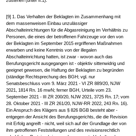
zustehen (unter II.1).
[9] 1. Das Verhalten der Beklagten im Zusammenhang mit
dem massenweisen Einbau unzulässiger
Abschalteinrichtungen für die Abgasreinigung im Verhältnis zu
Personen, die eines der betroffenen Fahrzeuge vor den von
der Beklagten im September 2015 ergriffenen Maßnahmen
erwarben und keine Kenntnis von der illegalen
Abschalteinrichtung hatten, ist zwar - wovon auch das
Berufungsgericht ausgegangen ist - objektiv sittenwidrig und
geeignet gewesen, die Haftung der Beklagten zu begründen
(ständige Rechtsprechung des BGH; vgl. nur
Senatsbeschluss vom 9. März 2021 - VI ZR 889/20, NJW
2021, 1814 Rn. 16 mwN; ferner BGH, Urteile vom 23.
September 2021 - III ZR 200/20, NJW 2021, 3725 Rn. 17; vom
28. Oktober 2021 - III ZR 261/20, NJW-RR 2022, 243 Rn. 16).
Ein Anspruch des Klägers aus § 826 BGB besteht aber -
entgegen der Ansicht des Berufungsgerichts, die die Revision
mit Erfolg angreift - nicht, weil sich auf der Grundlage der von
ihm getroffenen Feststellungen und des revisionsrechtlich