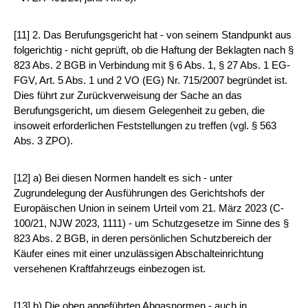
[11] 2. Das Berufungsgericht hat - von seinem Standpunkt aus
folgerichtig - nicht geprüft, ob die Haftung der Beklagten nach §
823 Abs. 2 BGB in Verbindung mit § 6 Abs. 1, § 27 Abs. 1 EG-
FGV, Art. 5 Abs. 1 und 2 VO (EG) Nr. 715/2007 begründet ist.
Dies führt zur Zurückverweisung der Sache an das
Berufungsgericht, um diesem Gelegenheit zu geben, die
insoweit erforderlichen Feststellungen zu treffen (vgl. § 563
Abs. 3 ZPO).
[12] a) Bei diesen Normen handelt es sich - unter
Zugrundelegung der Ausführungen des Gerichtshofs der
Europäischen Union in seinem Urteil vom 21. März 2023 (C-
100/21, NJW 2023, 1111) - um Schutzgesetze im Sinne des §
823 Abs. 2 BGB, in deren persönlichen Schutzbereich der
Käufer eines mit einer unzulässigen Abschalteinrichtung
versehenen Kraftfahrzeugs einbezogen ist.
[13] b) Die oben angeführten Abgasnormen - auch in