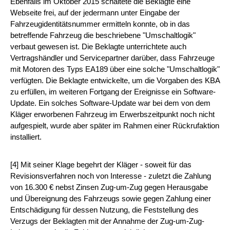
Ebenfalls im Oktober 2015 schaltete die Beklagte eine
Webseite frei, auf der jedermann unter Eingabe der
Fahrzeugidentitätsnummer ermitteln konnte, ob in das
betreffende Fahrzeug die beschriebene "Umschaltlogik"
verbaut gewesen ist. Die Beklagte unterrichtete auch
Vertragshändler und Servicepartner darüber, dass Fahrzeuge
mit Motoren des Typs EA189 über eine solche "Umschaltlogik"
verfügten. Die Beklagte entwickelte, um die Vorgaben des KBA
zu erfüllen, im weiteren Fortgang der Ereignisse ein Software-
Update. Ein solches Software-Update war bei dem von dem
Kläger erworbenen Fahrzeug im Erwerbszeitpunkt noch nicht
aufgespielt, wurde aber später im Rahmen einer Rückrufaktion
installiert.
[4] Mit seiner Klage begehrt der Kläger - soweit für das
Revisionsverfahren noch von Interesse - zuletzt die Zahlung
von 16.300 € nebst Zinsen Zug-um-Zug gegen Herausgabe
und Übereignung des Fahrzeugs sowie gegen Zahlung einer
Entschädigung für dessen Nutzung, die Feststellung des
Verzugs der Beklagten mit der Annahme der Zug-um-Zug-