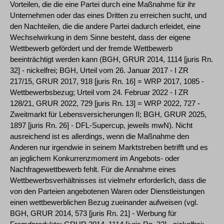
Vorteilen, die die eine Partei durch eine Maßnahme für ihr
Unternehmen oder das eines Dritten zu erreichen sucht, und
den Nachteilen, die die andere Partei dadurch erleidet, eine
Wechselwirkung in dem Sinne besteht, dass der eigene
Wettbewerb gefördert und der fremde Wettbewerb
beeinträchtigt werden kann (BGH, GRUR 2014, 1114 [juris Rn.
32] - nickelfrei; BGH, Urteil vom 26. Januar 2017 - I ZR
217/15, GRUR 2017, 918 [juris Rn. 16] = WRP 2017, 1085 -
Wettbewerbsbezug; Urteil vom 24. Februar 2022 - I ZR
128/21, GRUR 2022, 729 [juris Rn. 13] = WRP 2022, 727 -
Zweitmarkt für Lebensversicherungen II; BGH, GRUR 2025,
1897 [juris Rn. 26] - DFL-Supercup, jeweils mwN). Nicht
ausreichend ist es allerdings, wenn die Maßnahme den
Anderen nur irgendwie in seinem Marktstreben betrifft und es
an jeglichem Konkurrenzmoment im Angebots- oder
Nachfragewettbewerb fehlt. Für die Annahme eines
Wettbewerbsverhältnisses ist vielmehr erforderlich, dass die
von den Parteien angebotenen Waren oder Dienstleistungen
einen wettbewerblichen Bezug zueinander aufweisen (vgl.
BGH, GRUR 2014, 573 [juris Rn. 21] - Werbung für