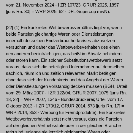
vom 21. November 2024 - I ZR 107/23, GRUR 2025, 1897
[juris Rn. 30] = WRP 2025, 62 - DFL-Supercup mwN).
[22] (1) Ein konkretes Wettbewerbsverhältnis liegt vor, wenn
beide Parteien gleichartige Waren oder Dienstleistungen
innerhalb desselben Endverbraucherkreises abzusetzen
versuchen und daher das Wettbewerbsverhalten des einen
den anderen beeinträchtigen, das heißt im Absatz behindern
oder stören kann. Ein solcher Substitutionswettbewerb setzt
voraus, dass sich die beteiligten Unternehmer auf demselben
sachlich, räumlich und zeitlich relevanten Markt betätigen,
ohne dass sich der Kundenkreis und das Angebot der Waren
oder Dienstleistungen vollständig decken müssen (BGH, Urteil
vom 29. März 2007 - I ZR 122/04, GRUR 2007, 1079 [juris Rn.
18, 22] = WRP 2007, 1346 - Bundesdruckerei; Urteil vom 17.
Oktober 2013 - I ZR 173/12, GRUR 2014, 573 [juris Rn. 17] =
WRP 2014, 353 - Werbung für Fremdprodukte). Ein konkretes
Wettbewerbsverhältnis setzt nicht voraus, dass die Parteien
auf der gleichen Vertriebsstufe oder in der gleichen Branche
tätig sind, solange sie letztlich gleichartige Waren oder