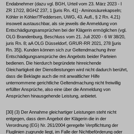
Endabnehmer (dazu vgl. BGH, Urteil vom 23. März 2023 - I
ZR 17/22, BGHZ 237, 1 [juris Rn. 41] - Aminosäurekapseln;
Köhler in Köhler/?Feddersen, UWG, 43. Aufl., § 2 Rn. 4.21)
insoweit austauschbar, als sie jeweils die Anmeldung von
Entschädigungsansprüchen bei der Klägerin ermöglichen (vgl.
OLG Brandenburg, Beschluss vom 21. Juli 2020 - 6 W 38/20,
juris Rn. 8; aA OLG Düsseldorf, GRUR-RR 2021, 278 [juris
Rn. 35]). Kunden können sich zur Geltendmachung ihrer
Entschädigungsansprüche des Angebots beider Parteien
bedienen. Die hierdurch begründete hinreichende
Gleichartigkeit der Dienstleistungen wird nicht dadurch berührt,
dass die Beklagte auch die mit anwaltlicher Hilfe
unternommene gerichtliche Geltendmachung nicht freiwillig
erfüllter Ansprüche, also eine über die Anmeldung von
Ansprüchen hinausgehende Leistung, anbietet.
[30] (3) Der Annahme gleichartiger Leistungen steht nicht
entgegen, dass dem Angebot der Klägerin die in der
Verordnung (EG) Nr. 261/2004 geregelte Verpflichtung der
Fluglinien zugrunde liegt, im Falle der Nichtbeförderung oder