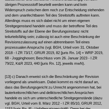
übrigen Prozessstoff beurteilt werden kann und kein
Widerspruch zwischen dem noch zur Entscheidung stehenden
und dem unanfechtbaren Teil des Streitstoffs auftreten kann.
Allerdings muss es sich dabei nicht um einen eigenen
Streitgegenstand handeln und muss der betroffene Teil des
Streitstoffs auf der Ebene der Berufungsinstanz nicht
teilurteilsfähig sein; zulässig ist auch eine Beschränkung der
Revisionszulassung auf einen abtrennbaren Teil eines
prozessualen Anspruchs (vgl. BGH, Urteil vom 31. Oktober
2018 - I ZR 73/17, GRUR 2019, 82 [juris Rn. 14] = WRP 2019,
68 - Jogginghosen; Beschluss vom 26. Januar 2023 - I ZR
79/22, K&R 2023, 440 [juris Rn. 12], jeweils mwN).
[13] c) Danach erweist sich die Beschränkung der Revision
vorliegend als unwirksam. Dabei kommt es nicht darauf an,
dass das Berufungsgericht zu Unrecht angenommen hat, bei
lauterkeitsrechtlichen und deliktsrechtlichen Ansprüchen
handele es sich um unterschiedliche Streitgegenstände (dazu
vgl. BGH, Urteil vom 8. März 2012 - I ZR 85/10, GRUR 2012,
1153 [juris Rn. 8] - Unfallersatzgeschäft). Denn bei der