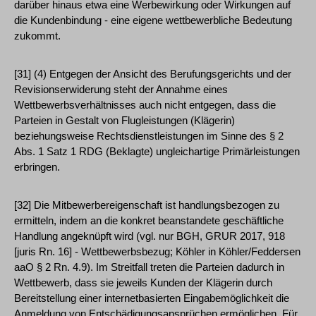
darüber hinaus etwa eine Werbewirkung oder Wirkungen auf
die Kundenbindung - eine eigene wettbewerbliche Bedeutung
zukommt.
[31] (4) Entgegen der Ansicht des Berufungsgerichts und der
Revisionserwiderung steht der Annahme eines
Wettbewerbsverhältnisses auch nicht entgegen, dass die
Parteien in Gestalt von Flugleistungen (Klägerin)
beziehungsweise Rechtsdienstleistungen im Sinne des § 2
Abs. 1 Satz 1 RDG (Beklagte) ungleichartige Primärleistungen
erbringen.
[32] Die Mitbewerbereigenschaft ist handlungsbezogen zu
ermitteln, indem an die konkret beanstandete geschäftliche
Handlung angeknüpft wird (vgl. nur BGH, GRUR 2017, 918
[juris Rn. 16] - Wettbewerbsbezug; Köhler in Köhler/Feddersen
aaO § 2 Rn. 4.9). Im Streitfall treten die Parteien dadurch in
Wettbewerb, dass sie jeweils Kunden der Klägerin durch
Bereitstellung einer internetbasierten Eingabemöglichkeit die
Anmeldung von Entschädigungsansprüchen ermöglichen. Für