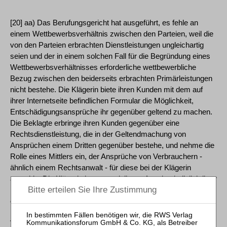
[20] aa) Das Berufungsgericht hat ausgeführt, es fehle an
einem Wettbewerbsverhältnis zwischen den Parteien, weil die
von den Parteien erbrachten Dienstleistungen ungleichartig
seien und der in einem solchen Fall für die Begründung eines
Wettbewerbsverhältnisses erforderliche wettbewerbliche
Bezug zwischen den beiderseits erbrachten Primärleistungen
nicht bestehe. Die Klägerin biete ihren Kunden mit dem auf
ihrer Internetseite befindlichen Formular die Möglichkeit,
Entschädigungsansprüche ihr gegenüber geltend zu machen.
Die Beklagte erbringe ihren Kunden gegenüber eine
Rechtsdienstleistung, die in der Geltendmachung von
Ansprüchen einem Dritten gegenüber bestehe, und nehme die
Rolle eines Mittlers ein, der Ansprüche von Verbrauchern -
ähnlich einem Rechtsanwalt - für diese bei der Klägerin
anmelde. Die Klägerin komme mit ihrem Angebot lediglich ihrer
Pflicht als Schuldnerin von Entschädigungsleistungen nach,
ohne eine darüber hinausgehende Dienstleistung zu erbringen.
Es fehle auch an einer Wechselwirkung zwischen den
Vorteilen einer Partei und den Nachteilen der anderen Partei.