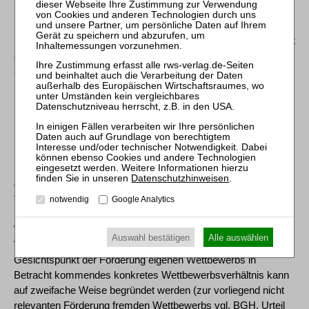
Die Geltendmachung von Ansprüchen über die Beklagte als
Rechtsdienstleisterin ersetze für den Verbraucher zwar die
Nutzung des Formulars auf der Internetseite der Klägerin, nicht
aber die Entgegennahme seiner Forderungsanmeldung
schlechthin. Denn statt des Verbrauchers müsse sich nun die
Beklagte an die Klägerin wenden und seine Forderung geltend
machen. Auf die Vertragsbeziehung zwischen Klägerin und
ihren Kunden wirke die Beklagte nicht ein. Diese Beurteilung
hält der rechtlichen Nachprüfung nicht stand.
[21] bb) Nach § 2 Abs. 1 Nr. 4 UWG (§ 2 Abs. 1 Nr. 3 UWG in
Datenschutzhinweisen
.
der bis zum 27. Mai 2022 geltenden Fassung) ist
"Mitbewerber" jeder Unternehmer, der mit einem oder
notwendig
Google Analytics
mehreren Unternehmern als Anbieter oder Nachfrager von
Waren oder Dienstleistungen in einem konkreten
Auswahl bestätigen
Alle auswählen
Wettbewerbsverhältnis steht. Ein im Streitfall allein unter dem
Gesichtspunkt der Förderung eigenen Wettbewerbs in
Betracht kommendes konkretes Wettbewerbsverhältnis kann
auf zweifache Weise begründet werden (zur vorliegend nicht
relevanten Förderung fremden Wettbewerbs vgl. BGH, Urteil