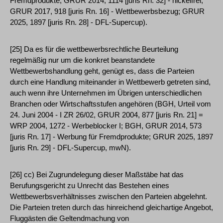
Fremdprodukte; GRUR 2014, 1114 [juris Rn. 32] - nickelfrei;
GRUR 2017, 918 [juris Rn. 16] - Wettbewerbsbezug; GRUR
2025, 1897 [juris Rn. 28] - DFL-Supercup).
[25] Da es für die wettbewerbsrechtliche Beurteilung
regelmäßig nur um die konkret beanstandete
Wettbewerbshandlung geht, genügt es, dass die Parteien
durch eine Handlung miteinander in Wettbewerb getreten sind,
auch wenn ihre Unternehmen im Übrigen unterschiedlichen
Branchen oder Wirtschaftsstufen angehören (BGH, Urteil vom
24. Juni 2004 - I ZR 26/02, GRUR 2004, 877 [juris Rn. 21] =
WRP 2004, 1272 - Werbeblocker I; BGH, GRUR 2014, 573
[juris Rn. 17] - Werbung für Fremdprodukte; GRUR 2025, 1897
[juris Rn. 29] - DFL-Supercup, mwN).
[26] cc) Bei Zugrundelegung dieser Maßstäbe hat das
Berufungsgericht zu Unrecht das Bestehen eines
Wettbewerbsverhältnisses zwischen den Parteien abgelehnt.
Die Parteien treten durch das hinreichend gleichartige Angebot,
Fluggästen die Geltendmachung von