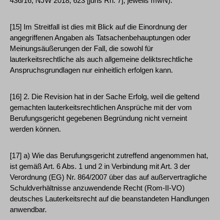
436/16, NJW 2018, 623 [juris Rn. 7], jeweils mwN).
[15] Im Streitfall ist dies mit Blick auf die Einordnung der
angegriffenen Angaben als Tatsachenbehauptungen oder
Meinungsäußerungen der Fall, die sowohl für
lauterkeitsrechtliche als auch allgemeine deliktsrechtliche
Anspruchsgrundlagen nur einheitlich erfolgen kann.
[16] 2. Die Revision hat in der Sache Erfolg, weil die geltend
gemachten lauterkeitsrechtlichen Ansprüche mit der vom
Berufungsgericht gegebenen Begründung nicht verneint
werden können.
[17] a) Wie das Berufungsgericht zutreffend angenommen hat,
ist gemäß Art. 6 Abs. 1 und 2 in Verbindung mit Art. 3 der
Verordnung (EG) Nr. 864/2007 über das auf außervertragliche
Schuldverhältnisse anzuwendende Recht (Rom-II-VO)
deutsches Lauterkeitsrecht auf die beanstandeten Handlungen
anwendbar.