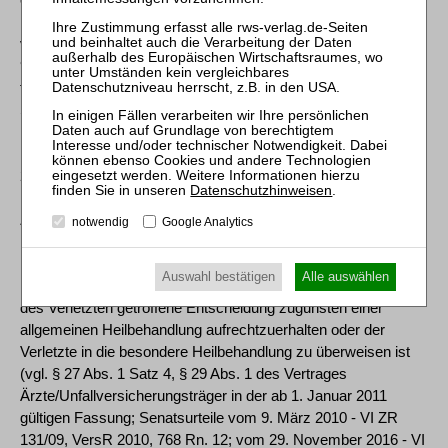
Dezember 2008 - VI ZR 277/07, BGHZ 179, 115, Rn. 15-17;
vom 29. November 2016 - VI ZR 208/15, BGHZ 213, 120 Rn.
9). Ist seine Entscheidung über die Art der Heilbehandlung
fehlerhaft und wird der Verletzte dadurch geschädigt, haftet für
Schäden nicht der Durchgangsarzt persönlich, sondern die
Berufsgenossenschaft nach Art. 34 Satz 1 GG i.V.m. § 839
BGB (vgl. Senatsurteile vom 9. Dezember 2008 - VI ZR
277/07, BGHZ 179, 115 Rn. 17; vom 9. März 2010 - VI ZR
Datenschutzhinweisen
.
131/09, VersR 2010, 768 Rn. 9; vom 29. November 2016 - VI
ZR 208/15, BGHZ 213, 120 Rn. 9). Gleiches gilt für die
notwendig
Google Analytics
Überwachung des Heilungsverlaufs im Rahmen einer
Nachschau, sofern sich der Durchgangsarzt dabei auf die
Auswahl bestätigen
Alle auswählen
Prüfung der Frage beschränkt, ob die bei der Erstvorstellung
des Verletzten getroffene Entscheidung zugunsten einer
allgemeinen Heilbehandlung aufrechtzuerhalten oder der
Verletzte in die besondere Heilbehandlung zu überweisen ist
(vgl. § 27 Abs. 1 Satz 4, § 29 Abs. 1 des Vertrages
Ärzte/Unfallversicherungsträger in der ab 1. Januar 2011
gültigen Fassung; Senatsurteile vom 9. März 2010 - VI ZR
131/09, VersR 2010, 768 Rn. 12; vom 29. November 2016 - VI