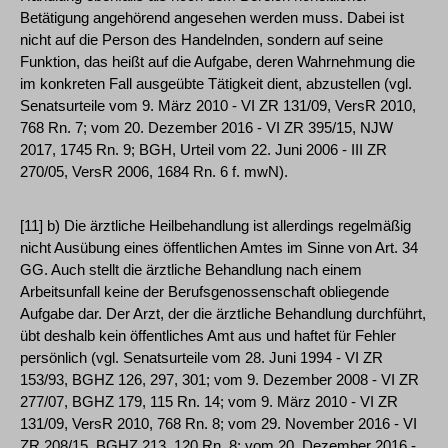
Betätigung angehörend angesehen werden muss. Dabei ist
nicht auf die Person des Handelnden, sondern auf seine
Funktion, das heißt auf die Aufgabe, deren Wahrnehmung die
im konkreten Fall ausgeübte Tätigkeit dient, abzustellen (vgl.
Senatsurteile vom 9. März 2010 - VI ZR 131/09, VersR 2010,
768 Rn. 7; vom 20. Dezember 2016 - VI ZR 395/15, NJW
2017, 1745 Rn. 9; BGH, Urteil vom 22. Juni 2006 - III ZR
270/05, VersR 2006, 1684 Rn. 6 f. mwN).
[11] b) Die ärztliche Heilbehandlung ist allerdings regelmäßig
nicht Ausübung eines öffentlichen Amtes im Sinne von Art. 34
GG. Auch stellt die ärztliche Behandlung nach einem
Arbeitsunfall keine der Berufsgenossenschaft obliegende
Aufgabe dar. Der Arzt, der die ärztliche Behandlung durchführt,
übt deshalb kein öffentliches Amt aus und haftet für Fehler
persönlich (vgl. Senatsurteile vom 28. Juni 1994 - VI ZR
153/93, BGHZ 126, 297, 301; vom 9. Dezember 2008 - VI ZR
277/07, BGHZ 179, 115 Rn. 14; vom 9. März 2010 - VI ZR
131/09, VersR 2010, 768 Rn. 8; vom 29. November 2016 - VI
ZR 208/15, BGHZ 213, 120 Rn. 8; vom 20. Dezember 2016 -