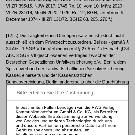
VI ZR 395/15, NJW 2017, 1745 Rn. 10; vom 10. März 2020 -
VI ZR 281/19, MedR 2020, 1026, Rn. 12; BGH, Urteil vom 9.
Dezember 1974 - III ZR 131/72, BGHZ 63, 265, 270 f.).
[12] c) Die Tätigkeit eines Durchgangsarztes ist jedoch nicht
ausschließlich dem Privatrecht zuzuordnen. Bei der - gemäß §
34 Abs. 1 SGB VII in Verbindung mit § 27 Abs. 1 des nach § 34
Abs. 3 SGB VII geschlossenen Vertrages zwischen der
Deutschen Gesetzlichen Unfallversicherung e.V., Berlin, dem
Spitzenverband der Landwirtschaftlichen Sozialversicherung,
Kassel, einerseits und der Kassenärztlichen
Bundesvereinigung, Berlin, andererseits über die Durchführung
der Heilbehandlung, die Vergütung der Ärzte sowie die Art und
Weise der Abrechnung der ärztlichen Leistungen (im
Folgenden: Vertrag Ärzte/Unfallversicherungsträger), gültig ab
1. Januar 2011 - zu treffenden Entscheidung, ob die allgemeine
oder die besondere Heilbehandlung erforderlich ist, erfüllt der
Durchgangsarzt eine der Berufsgenossenschaft obliegende
Aufgabe. Deshalb ist diese Entscheidung als Ausübung eines
öffentlichen Amtes zu betrachten (vgl. Senatsurteile vom 9.