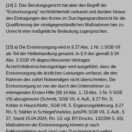
[14] 2. Das Berufungsgericht hat aber den Begriff der
"Erstversorgung" rechtsfehlerhaft verkannt und darüber hinaus
den Eintragungen des Arztes im Durchgangsarztbericht für die
Qualifizierung der streitgegenständlichen Maßnahmen hier zu
Unrecht eine maßgebliche Bedeutung zugesprochen.
[15] a) Die Erstversorgung wird in § 27 Abs. 1 Nr. 1 SGB VII
als Teil der Heilbehandlung genannt. In § 9 des gemäß § 34
Abs. 3 SGB VII abgeschlossenen Vertrages
Ärzte/Unfallversicherungsträger wird ausgeführt, dass die
Erstversorgung die ärztlichen Leistungen umfasst, die den
Rahmen des sofort Notwendigen nicht überschreiten. Die
Erstversorgung ist von der durch den Unternehmer zu
erbringenden Ersten Hilfe (§§ 14 Abs. 1, 15 Abs. 1 Nr. 5 SGB
VII) abzugrenzen (Schmitt, SGB VII, 4. Aufl., § 27 Rn. 5;
Köhler in Hauck/Noftz, SGB VII, 5. Ergänzungslieferung, § 27
Rn. 5; Stähler in Schlegel/Voelzke, jurisPK-SGB VII, 3. Aufl., §
27, Stand 15.04.2024, Rn. 13; vgl. BT-Drucks. 13/2204 S. 83).
Maßnahmen der Erstversorgung können je nach
Fallkonstellation auch (nur) vom Durchgangsarzt selbst