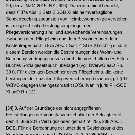
20; ders., NZM 2015, 601, 606). Dabei wird nicht bedacht,
dass § 87a Abs. 1 Satz 2 SGB XI als heimvertragliche
Sonderregelung zugunsten von Heimbewohnern zu verstehen
ist, die gleichzeitig Leistungsempfänger der
Pflegeversicherung sind, und abweichende Vereinbarungen
zwischen dem Pflegeheim und dem Bewohner oder dem
Kostenträger nach § 87a Abs. 1 Satz 4 SGB XI nichtig sind. In
diesem Bereich werden die Bestimmungen des Wohn- und
Betreuungsvertragsgesetzes durch die Vorschriften des Elften
Buches Sozialgesetzbuch überlagert (vgl. BVerwG aaO Rn.
39 f). Für diejenigen Bewohner eines Pflegeheims, die keine
Leistungen der sozialen Pflegeversicherung beziehen, gilt § 11
WBVG dagegen uneingeschränkt (O'Sullivan in juris PK-SGB
XI aaO Rn. 21).
[34] 3. Auf der Grundlage der nicht angegriffenen
Feststellungen der Vorinstanzen schuldet der Beklagte seit
dem 1. Juni 2015 Verzugszinsen gemäß §§ 286, 288 Abs. 1
BGB. Für die Berechnung der unter dem Gesichtspunkt des
Schuldnerverzugs nach § 280 Abs. 1, 2, § 286 BGB zu