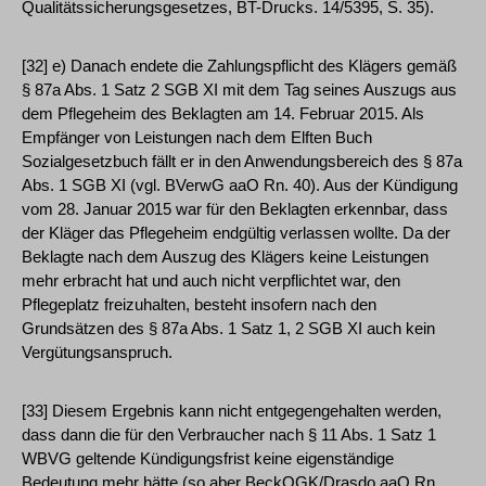
Qualitätssicherungsgesetzes, BT-Drucks. 14/5395, S. 35).
[32] e) Danach endete die Zahlungspflicht des Klägers gemäß
§ 87a Abs. 1 Satz 2 SGB XI mit dem Tag seines Auszugs aus
dem Pflegeheim des Beklagten am 14. Februar 2015. Als
Empfänger von Leistungen nach dem Elften Buch
Sozialgesetzbuch fällt er in den Anwendungsbereich des § 87a
Abs. 1 SGB XI (vgl. BVerwG aaO Rn. 40). Aus der Kündigung
vom 28. Januar 2015 war für den Beklagten erkennbar, dass
der Kläger das Pflegeheim endgültig verlassen wollte. Da der
Beklagte nach dem Auszug des Klägers keine Leistungen
mehr erbracht hat und auch nicht verpflichtet war, den
Pflegeplatz freizuhalten, besteht insofern nach den
Grundsätzen des § 87a Abs. 1 Satz 1, 2 SGB XI auch kein
Vergütungsanspruch.
[33] Diesem Ergebnis kann nicht entgegengehalten werden,
dass dann die für den Verbraucher nach § 11 Abs. 1 Satz 1
WBVG geltende Kündigungsfrist keine eigenständige
Bedeutung mehr hätte (so aber BeckOGK/Drasdo aaO Rn.