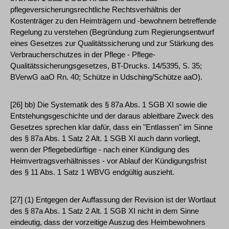
pflegeversicherungsrechtliche Rechtsverhältnis der
Kostenträger zu den Heimträgern und -bewohnern betreffende
Regelung zu verstehen (Begründung zum Regierungsentwurf
eines Gesetzes zur Qualitätssicherung und zur Stärkung des
Verbraucherschutzes in der Pflege - Pflege-
Qualitätssicherungsgesetzes, BT-Drucks. 14/5395, S. 35;
BVerwG aaO Rn. 40; Schütze in Udsching/Schütze aaO).
[26] bb) Die Systematik des § 87a Abs. 1 SGB XI sowie die
Entstehungsgeschichte und der daraus ableitbare Zweck des
Gesetzes sprechen klar dafür, dass ein "Entlassen" im Sinne
des § 87a Abs. 1 Satz 2 Alt. 1 SGB XI auch dann vorliegt,
wenn der Pflegebedürftige - nach einer Kündigung des
Heimvertragsverhältnisses - vor Ablauf der Kündigungsfrist
des § 11 Abs. 1 Satz 1 WBVG endgültig auszieht.
[27] (1) Entgegen der Auffassung der Revision ist der Wortlaut
des § 87a Abs. 1 Satz 2 Alt. 1 SGB XI nicht in dem Sinne
eindeutig, dass der vorzeitige Auszug des Heimbewohners