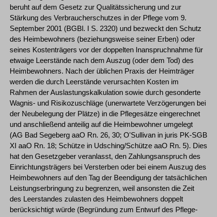
beruht auf dem Gesetz zur Qualitätssicherung und zur
Stärkung des Verbraucherschutzes in der Pflege vom 9.
September 2001 (BGBl. I S. 2320) und bezweckt den Schutz
des Heimbewohners (beziehungsweise seiner Erben) oder
seines Kostenträgers vor der doppelten Inanspruchnahme für
etwaige Leerstände nach dem Auszug (oder dem Tod) des
Heimbewohners. Nach der üblichen Praxis der Heimträger
werden die durch Leerstände verursachten Kosten im
Rahmen der Auslastungskalkulation sowie durch gesonderte
Wagnis- und Risikozuschläge (unerwartete Verzögerungen bei
der Neubelegung der Plätze) in die Pflegesätze eingerechnet
und anschließend anteilig auf die Heimbewohner umgelegt
(AG Bad Segeberg aaO Rn. 26, 30; O'Sullivan in juris PK-SGB
XI aaO Rn. 18; Schütze in Udsching/Schütze aaO Rn. 5). Dies
hat den Gesetzgeber veranlasst, den Zahlungsanspruch des
Einrichtungsträgers bei Versterben oder bei einem Auszug des
Heimbewohners auf den Tag der Beendigung der tatsächlichen
Leistungserbringung zu begrenzen, weil ansonsten die Zeit
des Leerstandes zulasten des Heimbewohners doppelt
berücksichtigt würde (Begründung zum Entwurf des Pflege-