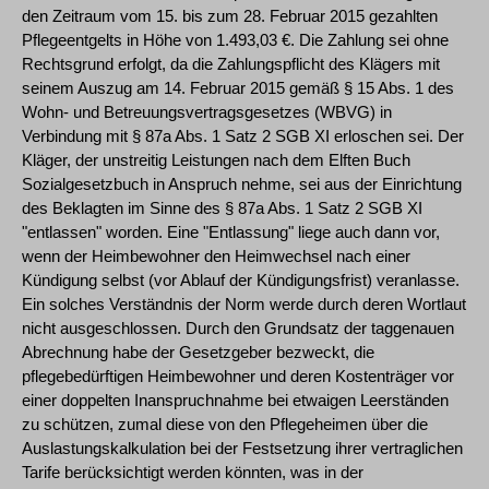
den Zeitraum vom 15. bis zum 28. Februar 2015 gezahlten
Pflegeentgelts in Höhe von 1.493,03 €. Die Zahlung sei ohne
Rechtsgrund erfolgt, da die Zahlungspflicht des Klägers mit
seinem Auszug am 14. Februar 2015 gemäß § 15 Abs. 1 des
Wohn- und Betreuungsvertragsgesetzes (WBVG) in
Verbindung mit § 87a Abs. 1 Satz 2 SGB XI erloschen sei. Der
Kläger, der unstreitig Leistungen nach dem Elften Buch
Sozialgesetzbuch in Anspruch nehme, sei aus der Einrichtung
des Beklagten im Sinne des § 87a Abs. 1 Satz 2 SGB XI
"entlassen" worden. Eine "Entlassung" liege auch dann vor,
wenn der Heimbewohner den Heimwechsel nach einer
Kündigung selbst (vor Ablauf der Kündigungsfrist) veranlasse.
Ein solches Verständnis der Norm werde durch deren Wortlaut
nicht ausgeschlossen. Durch den Grundsatz der taggenauen
Abrechnung habe der Gesetzgeber bezweckt, die
pflegebedürftigen Heimbewohner und deren Kostenträger vor
einer doppelten Inanspruchnahme bei etwaigen Leerständen
zu schützen, zumal diese von den Pflegeheimen über die
Auslastungskalkulation bei der Festsetzung ihrer vertraglichen
Tarife berücksichtigt werden könnten, was in der