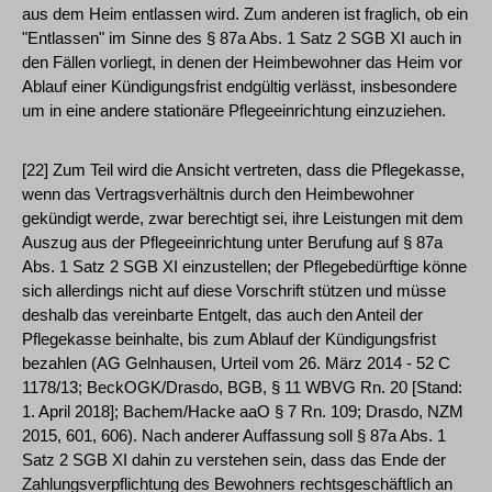
aus dem Heim entlassen wird. Zum anderen ist fraglich, ob ein
"Entlassen" im Sinne des § 87a Abs. 1 Satz 2 SGB XI auch in
den Fällen vorliegt, in denen der Heimbewohner das Heim vor
Ablauf einer Kündigungsfrist endgültig verlässt, insbesondere
um in eine andere stationäre Pflegeeinrichtung einzuziehen.
[22] Zum Teil wird die Ansicht vertreten, dass die Pflegekasse,
wenn das Vertragsverhältnis durch den Heimbewohner
gekündigt werde, zwar berechtigt sei, ihre Leistungen mit dem
Auszug aus der Pflegeeinrichtung unter Berufung auf § 87a
Abs. 1 Satz 2 SGB XI einzustellen; der Pflegebedürftige könne
sich allerdings nicht auf diese Vorschrift stützen und müsse
deshalb das vereinbarte Entgelt, das auch den Anteil der
Pflegekasse beinhalte, bis zum Ablauf der Kündigungsfrist
bezahlen (AG Gelnhausen, Urteil vom 26. März 2014 - 52 C
1178/13; BeckOGK/Drasdo, BGB, § 11 WBVG Rn. 20 [Stand:
1. April 2018]; Bachem/Hacke aaO § 7 Rn. 109; Drasdo, NZM
2015, 601, 606). Nach anderer Auffassung soll § 87a Abs. 1
Satz 2 SGB XI dahin zu verstehen sein, dass das Ende der
Zahlungsverpflichtung des Bewohners rechtsgeschäftlich an