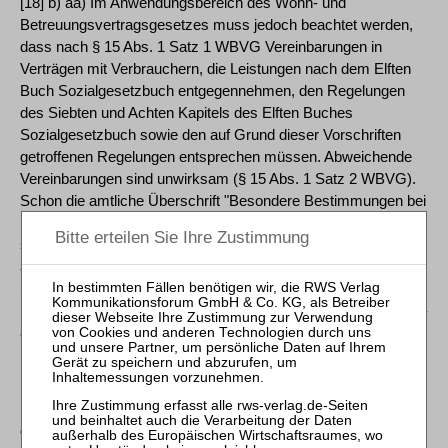
[18] b) aa) Im Anwendungsbereich des Wohn- und
Betreuungsvertragsgesetzes muss jedoch beachtet werden,
dass nach § 15 Abs. 1 Satz 1 WBVG Vereinbarungen in
Verträgen mit Verbrauchern, die Leistungen nach dem Elften
Buch Sozialgesetzbuch entgegennehmen, den Regelungen
des Siebten und Achten Kapitels des Elften Buches
Sozialgesetzbuch sowie den auf Grund dieser Vorschriften
getroffenen Regelungen entsprechen müssen. Abweichende
Vereinbarungen sind unwirksam (§ 15 Abs. 1 Satz 2 WBVG).
Schon die amtliche Überschrift "Besondere Bestimmungen bei
Bezug von Sozialleistungen" lässt deutlich erkennen, dass es
sich bei § 15 Abs. 1 WBVG um eine gegenüber den
allgemeinen heimvertraglichen Vorschriften vorrangige
Spezialregelung für Verträge mit Leistungsempfängern der
Pflegeversicherung handelt (BVerwG, Urteil vom 2. Juni 2010 -
8 C 24/09, juris Rn. 49; Richter in Klie/
Krahmer/Plantholz, SGB XI, 4. Aufl., § 87a Rn. 7). Dies
bedeutet, dass die vertraglichen Vergütungsvereinbarungen
den Vorgaben der §§ 82 ff SGB XI zur Pflegevergütung