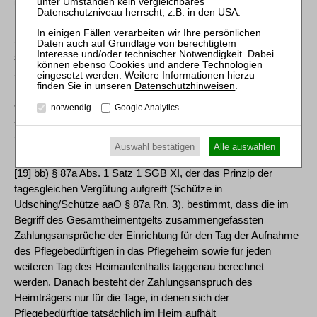
unterstellt werden. Für diejenigen Pflegeheimbewohner, die
- wie der Kläger - Leistungen der Pflegeversicherung für
stationäre Pflege (siehe § 43 SGB XI) beziehen, gilt somit
zusätzlich zu den Bestimmungen des Wohn- und
Datenschutzhinweisen
.
Betreuungsgesetzes die Vorschrift des § 87a Abs. 1 SGB XI
als vorrangige Sonderregelung (AG Bad Segeberg, Urteil vom
notwendig
Google Analytics
28. Mai 2014 - 9 C 209/13, juris Rn. 33; O'Sullivan in jurisPK-
SGB XI aaO Rn. 4 f, 20).
Auswahl bestätigen
Alle auswählen
[19] bb) § 87a Abs. 1 Satz 1 SGB XI, der das Prinzip der
tagesgleichen Vergütung aufgreift (Schütze in
Udsching/Schütze aaO § 87a Rn. 3), bestimmt, dass die im
Begriff des Gesamtheimentgelts zusammengefassten
Zahlungsansprüche der Einrichtung für den Tag der Aufnahme
des Pflegebedürftigen in das Pflegeheim sowie für jeden
weiteren Tag des Heimaufenthalts taggenau berechnet
werden. Danach besteht der Zahlungsanspruch des
Heimträgers nur für die Tage, in denen sich der
Pflegebedürftige tatsächlich im Heim aufhält