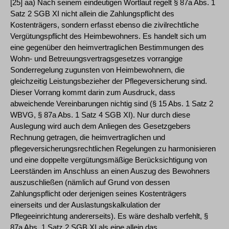
[25] aa) Nach seinem eindeutigen Wortlaut regelt § 87a Abs. 1
Satz 2 SGB XI nicht allein die Zahlungspflicht des
Kostenträgers, sondern erfasst ebenso die zivilrechtliche
Vergütungspflicht des Heimbewohners. Es handelt sich um
eine gegenüber den heimvertraglichen Bestimmungen des
Wohn- und Betreuungsvertragsgesetzes vorrangige
Sonderregelung zugunsten von Heimbewohnern, die
gleichzeitig Leistungsbezieher der Pflegeversicherung sind.
Dieser Vorrang kommt darin zum Ausdruck, dass
abweichende Vereinbarungen nichtig sind (§ 15 Abs. 1 Satz 2
WBVG, § 87a Abs. 1 Satz 4 SGB XI). Nur durch diese
Auslegung wird auch dem Anliegen des Gesetzgebers
Rechnung getragen, die heimvertraglichen und
pflegeversicherungsrechtlichen Regelungen zu harmonisieren
und eine doppelte vergütungsmäßige Berücksichtigung von
Leerständen im Anschluss an einen Auszug des Bewohners
auszuschließen (nämlich auf Grund von dessen
Zahlungspflicht oder derjenigen seines Kostenträgers
einerseits und der Auslastungskalkulation der
Pflegeeinrichtung andererseits). Es wäre deshalb verfehlt, §
87a Abs. 1 Satz 2 SGB XI als eine allein das