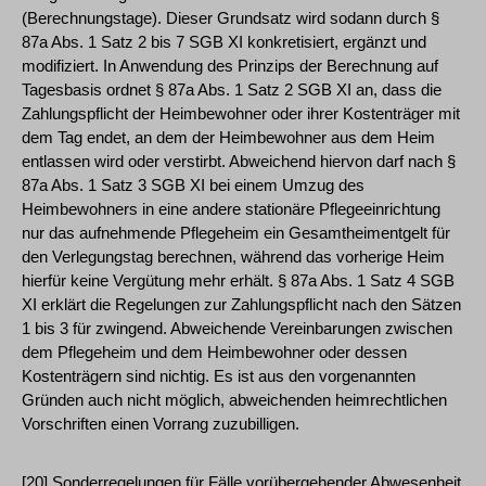
(Berechnungstage). Dieser Grundsatz wird sodann durch §
87a Abs. 1 Satz 2 bis 7 SGB XI konkretisiert, ergänzt und
modifiziert. In Anwendung des Prinzips der Berechnung auf
Tagesbasis ordnet § 87a Abs. 1 Satz 2 SGB XI an, dass die
Zahlungspflicht der Heimbewohner oder ihrer Kostenträger mit
dem Tag endet, an dem der Heimbewohner aus dem Heim
entlassen wird oder verstirbt. Abweichend hiervon darf nach §
87a Abs. 1 Satz 3 SGB XI bei einem Umzug des
Heimbewohners in eine andere stationäre Pflegeeinrichtung
nur das aufnehmende Pflegeheim ein Gesamtheimentgelt für
den Verlegungstag berechnen, während das vorherige Heim
hierfür keine Vergütung mehr erhält. § 87a Abs. 1 Satz 4 SGB
XI erklärt die Regelungen zur Zahlungspflicht nach den Sätzen
1 bis 3 für zwingend. Abweichende Vereinbarungen zwischen
dem Pflegeheim und dem Heimbewohner oder dessen
Kostenträgern sind nichtig. Es ist aus den vorgenannten
Gründen auch nicht möglich, abweichenden heimrechtlichen
Vorschriften einen Vorrang zuzubilligen.
[20] Sonderregelungen für Fälle vorübergehender Abwesenheit