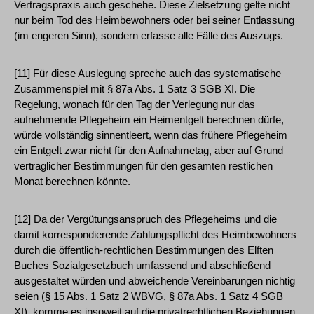
Vertragspraxis auch geschehe. Diese Zielsetzung gelte nicht
nur beim Tod des Heimbewohners oder bei seiner Entlassung
(im engeren Sinn), sondern erfasse alle Fälle des Auszugs.
[11] Für diese Auslegung spreche auch das systematische
Zusammenspiel mit § 87a Abs. 1 Satz 3 SGB XI. Die
Regelung, wonach für den Tag der Verlegung nur das
aufnehmende Pflegeheim ein Heimentgelt berechnen dürfe,
würde vollständig sinnentleert, wenn das frühere Pflegeheim
ein Entgelt zwar nicht für den Aufnahmetag, aber auf Grund
vertraglicher Bestimmungen für den gesamten restlichen
Monat berechnen könnte.
[12] Da der Vergütungsanspruch des Pflegeheims und die
damit korrespondierende Zahlungspflicht des Heimbewohners
durch die öffentlich-rechtlichen Bestimmungen des Elften
Buches Sozialgesetzbuch umfassend und abschließend
ausgestaltet würden und abweichende Vereinbarungen nichtig
seien (§ 15 Abs. 1 Satz 2 WBVG, § 87a Abs. 1 Satz 4 SGB
XI), komme es insoweit auf die privatrechtlichen Beziehungen