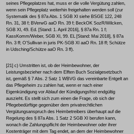
seines Pflegeplatzes hat, muss er die volle Vergütung zahlen,
wenn sein Pflegeplatz weiterhin freigehalten werden soll (zur
Systematik des § 87a Abs. 1 SGB XI siehe BSGE 122, 248
Rn. 31, 38 f; BVerwG aaO Rn. 39 f; BeckOK SozR/Wilcken,
SGB XI, 49. Ed. [Stand: 1. April 2016], § 87a Rn. 1 f;
KassKomm/Weber, SGB XI, 99. EL [Stand: Mai 2018], § 87a
Rn. 3 ff; O'Sullivan in juris PK-SGB XI aaO Rn. 18 ff; Schütze
in Udsching/Schütze aaO Rn. 3 ff).
[21] c) Umstritten ist, ob der Heimbewohner, der
Leistungsbezieher nach dem Elften Buch Sozialgesetzbuch
ist, gemäß § 7 Abs. 2 Satz 1 WBVG das vereinbarte Entgelt an
das Pflegeheim zu zahlen hat, wenn er nach einer
Eigenkündigung vor Ablauf der Kündigungsfrist endgültig
auszieht. Es stellt sich zum einen die Frage, ob sich der
Pflegebedürftige gegenüber dem privatrechtlichen
Vergütungsanspruch des Heimbetreibers überhaupt auf die
Regelung des § 87a Abs. 1 Satz 2 SGB XI berufen kann,
wonach die Zahlungspflicht der Heimbewohner oder ihrer
Kostenträger mit dem Tag endet, an dem der Heimbewohner