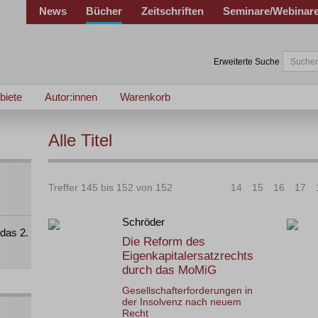
News
Bücher
Zeitschriften
Seminare/Webinar
Erweiterte Suche
biete
Autor:innen
Warenkorb
Alle Titel
Treffer 145 bis 152 von 152
|<
<
14
15
16
17
Schröder
das 2.
Die Reform des
Eigenkapitalersatzrechts
durch das MoMiG
Gesellschafterforderungen in
der Insolvenz nach neuem
Recht