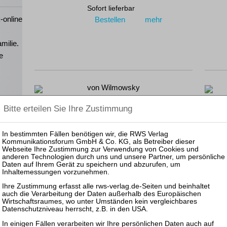
Sofort lieferbar
-online
Bestellen
mehr
milie.
e
von Wilmowsky
Schneeballsysteme der
Kapitalanlage
Auszahlungen an Kunden und
ns
deren Beurteilung im
Insolvenzfall
RWS-Skript 366
1. Aufl. 2011
Brosch. 117 Seiten
RWS Verlag, Köln
ISBN 978-3-8145-0366-0
39,00 €
Sofort lieferbar