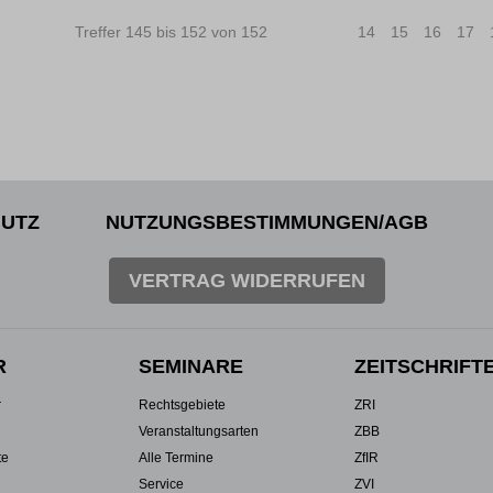
Treffer 145 bis 152 von 152
|<
<
14
15
16
17
UTZ
NUTZUNGSBESTIMMUNGEN/AGB
VERTRAG WIDERRUFEN
R
SEMINARE
ZEITSCHRIFT
r
Rechtsgebiete
ZRI
Veranstaltungsarten
ZBB
te
Alle Termine
ZfIR
Service
ZVI