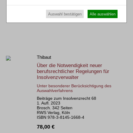
Sofort lieferbar
Bestellen
mehr
Als E-Book
Auswahl bestätigen
Alle auswählen
Thibaut
Über die Notwendigkeit neuer
berufsrechtlicher Regelungen für
Insolvenzverwalter
Unter besonderer Berücksichtigung des
Auswahlverfahrens
Beiträge zum Insolvenzrecht 68
1. Aufl. 2023
Brosch. 342 Seiten
RWS Verlag, Köln
ISBN 978-3-8145-1668-4
78,00 €