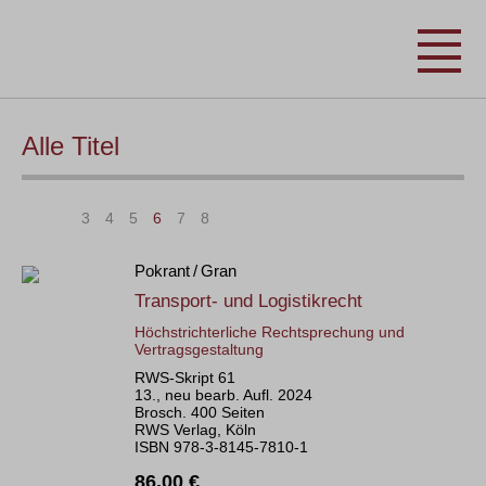
Alle Titel
|<
<
3
4
5
6
7
8
>
>|
Pokrant / Gran
Transport- und Logistikrecht
Höchstrichterliche Rechtsprechung und
Vertragsgestaltung
RWS-Skript 61
13., neu bearb. Aufl. 2024
Brosch. 400 Seiten
RWS Verlag, Köln
ISBN 978-3-8145-7810-1
86,00 €