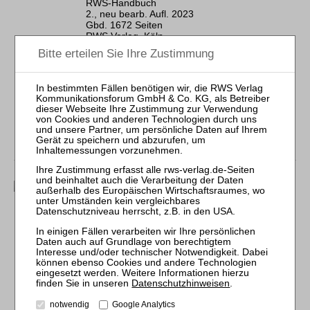
RWS-Handbuch
2., neu bearb. Aufl. 2023
Gbd. 1672 Seiten
RWS Verlag, Köln
ISBN 978-3-8145-9046-2
198,00 €
Sofort lieferbar
Bestellen
mehr
Als E-Book
Fritz / Schmittmann (Hrsg.)
SanInsKG
Kommentar
RWS-Kommentar
3., neu bearb. Aufl. 2023
Gbd. 392 Seiten
RWS Verlag, Köln
Datenschutzhinweisen
.
ISBN 978-3-8145-1025-5
notwendig
Google Analytics
108,00 €