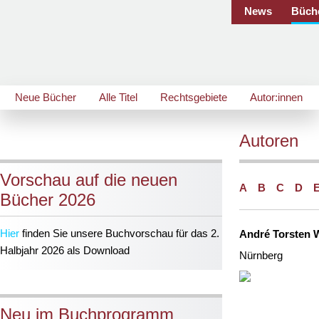
News
Büch
Neue Bücher
Alle Titel
Rechtsgebiete
Autor:innen
Autoren
Vorschau auf die neuen
A
B
C
D
Bücher 2026
Hier
finden Sie unsere Buchvorschau für das 2.
André Torsten 
Halbjahr 2026 als Download
Nürnberg
Neu im Buchprogramm