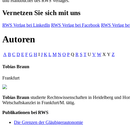
und Handbücher des RWS Verlages.
Vernetzen Sie sich mit uns
RWS Verlag bei LinkedIn
RWS Verlag bei Facebook
RWS Verlag bei
Autoren
A
B
C
D
E
F
G
H
I
J
K
L
M
N
O
P
Q
R
S
T
U
V
W
X
Y
Z
Tobias Braun
Frankfurt
Tobias Braun
studierte Rechtswissenschaften in Heidelberg und Hongk
Wirtschaftskanzlei in Frankfurt/M. tätig.
Publikationen bei RWS
Die Grenzen der Gläubigerautonomie