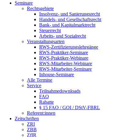
Seminare
Rechtsgebiete
Insolvenz- und Sanierungsrecht
Handels- und Gesellschaftsrecht
Bank- und Kapitalmarktrecht
Steuerrecht
Arbeits- und Sozialrecht
Veranstaltungsarten
RWS-Zertifizierungslehrgänge
RWS-Praktiker-Seminare
RWS-Praktiker-Webinare
RWS-Mitarbeiter-Webinare
RWS-Mitarbeiter-Seminare
Inhouse-Seminare
Alle Termine
Service
Teilnahmedownloads
FAQ
Rabatte
§ 15 FAO / GOI / DStV-FBRL
Referent:innen
Zeitschriften
ZRI
ZBB
ZfIR