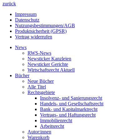
zurück
Impressum
Datenschutz
Nutzungsbestimmungen/AGB
Produktsicherheit (GPSR)
Vertrag widerrufen
News
RWS-News
Newsticker Kanzleien
Newsticker Gerichte
Wirtschaftsrecht Aktuell
Bücher
Neue Bücher
Alle Titel
Rechtsgebiete
Insolvenz- und Sanierungsrecht
Handels- und Gesellschaftsrecht
Bank- und Kapitalmarktrecht
Vertrags- und Haftungsrecht
Immobilienrecht
Arbeitsrecht
Autor:innen
Warenkorb