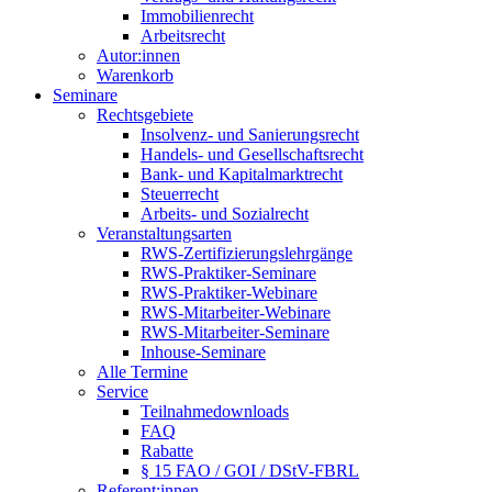
Immobilienrecht
Arbeitsrecht
Autor:innen
Warenkorb
Seminare
Rechtsgebiete
Insolvenz- und Sanierungsrecht
Handels- und Gesellschaftsrecht
Bank- und Kapitalmarktrecht
Steuerrecht
Arbeits- und Sozialrecht
Veranstaltungsarten
RWS-Zertifizierungslehrgänge
RWS-Praktiker-Seminare
RWS-Praktiker-Webinare
RWS-Mitarbeiter-Webinare
RWS-Mitarbeiter-Seminare
Inhouse-Seminare
Alle Termine
Service
Teilnahmedownloads
FAQ
Rabatte
§ 15 FAO / GOI / DStV-FBRL
Referent:innen