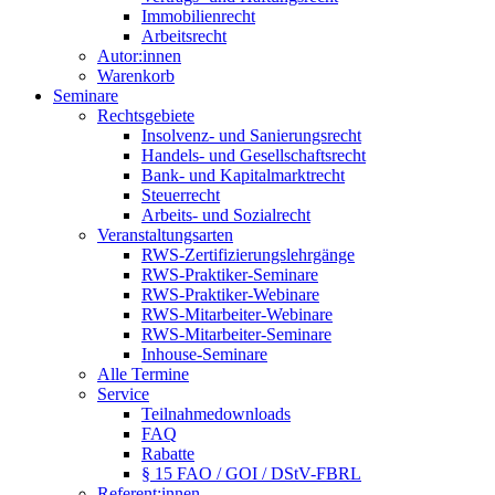
Immobilienrecht
Arbeitsrecht
Autor:innen
Warenkorb
Seminare
Rechtsgebiete
Insolvenz- und Sanierungsrecht
Handels- und Gesellschaftsrecht
Bank- und Kapitalmarktrecht
Steuerrecht
Arbeits- und Sozialrecht
Veranstaltungsarten
RWS-Zertifizierungslehrgänge
RWS-Praktiker-Seminare
RWS-Praktiker-Webinare
RWS-Mitarbeiter-Webinare
RWS-Mitarbeiter-Seminare
Inhouse-Seminare
Alle Termine
Service
Teilnahmedownloads
FAQ
Rabatte
§ 15 FAO / GOI / DStV-FBRL
Referent:innen