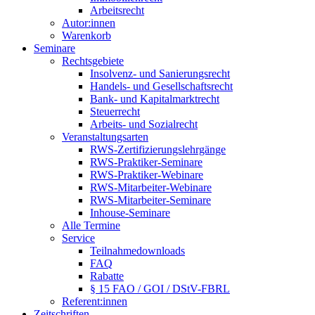
Arbeitsrecht
Autor:innen
Warenkorb
Seminare
Rechtsgebiete
Insolvenz- und Sanierungsrecht
Handels- und Gesellschaftsrecht
Bank- und Kapitalmarktrecht
Steuerrecht
Arbeits- und Sozialrecht
Veranstaltungsarten
RWS-Zertifizierungslehrgänge
RWS-Praktiker-Seminare
RWS-Praktiker-Webinare
RWS-Mitarbeiter-Webinare
RWS-Mitarbeiter-Seminare
Inhouse-Seminare
Alle Termine
Service
Teilnahmedownloads
FAQ
Rabatte
§ 15 FAO / GOI / DStV-FBRL
Referent:innen
Zeitschriften