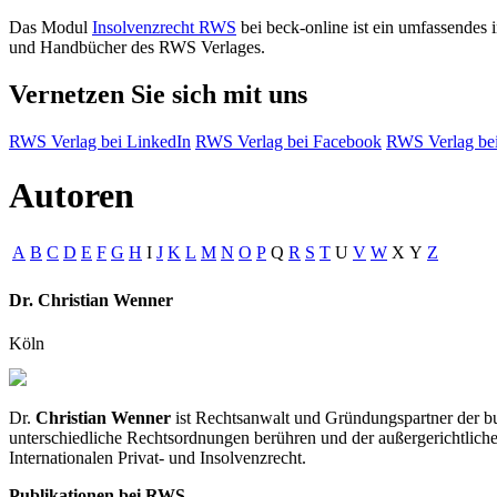
Das Modul
Insolvenzrecht RWS
bei beck-online ist ein umfassendes 
und Handbücher des RWS Verlages.
Vernetzen Sie sich mit uns
RWS Verlag bei LinkedIn
RWS Verlag bei Facebook
RWS Verlag bei
Autoren
A
B
C
D
E
F
G
H
I
J
K
L
M
N
O
P
Q
R
S
T
U
V
W
X
Y
Z
Dr. Christian Wenner
Köln
Dr.
Christian Wenner
ist Rechtsanwalt und Gründungspartner der bu
unterschiedliche Rechtsordnungen berühren und der außergerichtliche
Internationalen Privat- und Insolvenzrecht.
Publikationen bei RWS