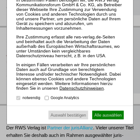
als Download
Neu im Buchprogramm
Baums / Thoma / Verse (Hrsg.)
WpÜG – Kommentar zum Wertpapiererwerbs- und
Übernahmegesetz
289,00 €
Bestellen
Datenschutzhinweisen
.
notwendig
Google Analytics
RWS bei Juris
Auswahl bestätigen
Alle auswählen
Der RWS Verlag ist
Partner der jurisAllianz
. Vieler unserer Titel
erhalten Sie deshalb auch im Rahmen ausgewählter juris-