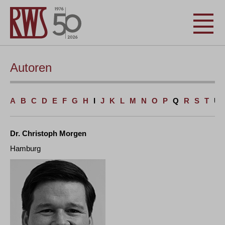
Autoren
A
B
C
D
E
F
G
H
I
J
K
L
M
N
O
P
Q
R
S
T
U
Dr. Christoph Morgen
Hamburg