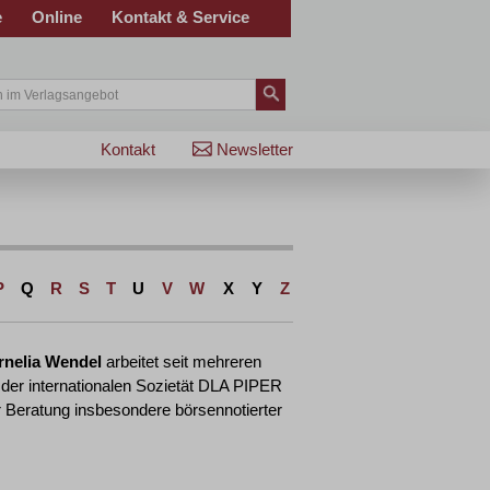
e
Online
Kontakt & Service
Kontakt
Newsletter
P
Q
R
S
T
U
V
W
X
Y
Z
rnelia Wendel
arbeitet seit mehreren
 der internationalen Sozietät DLA PIPER
 Beratung insbesondere börsennotierter