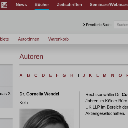
News
Bücher
Zeitschriften
Seminare/Webinar
Erweiterte Suche
biete
Autor:innen
Warenkorb
Autoren
A
B
C
D
E
F
G
H
I
J
K
L
M
N
O
das 2.
Dr. Cornelia Wendel
Rechtsanwältin Dr.
Co
Jahren im Kölner Büro
Köln
UK LLP im Bereich der
Aktiengesellschaften.