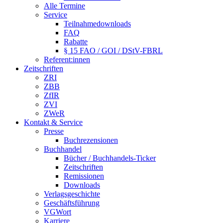
Alle Termine
Service
Teilnahmedownloads
FAQ
Rabatte
§ 15 FAO / GOI / DStV-FBRL
Referent:innen
Zeitschriften
ZRI
ZBB
ZfIR
ZVI
ZWeR
Kontakt & Service
Presse
Buchrezensionen
Buchhandel
Bücher / Buchhandels-Ticker
Zeitschriften
Remissionen
Downloads
Verlagsgeschichte
Geschäftsführung
VGWort
Karriere