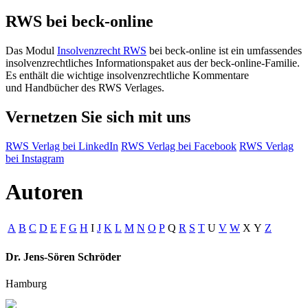
RWS bei beck-online
Das Modul
Insolvenzrecht RWS
bei beck-online ist ein umfassendes
insolvenzrechtliches Informationspaket aus der beck-online-Familie.
Es enthält die wichtige insolvenzrechtliche Kommentare
und Handbücher des RWS Verlages.
Vernetzen Sie sich mit uns
RWS Verlag bei LinkedIn
RWS Verlag bei Facebook
RWS Verlag
bei Instagram
Autoren
A
B
C
D
E
F
G
H
I
J
K
L
M
N
O
P
Q
R
S
T
U
V
W
X
Y
Z
Dr. Jens-Sören Schröder
Hamburg