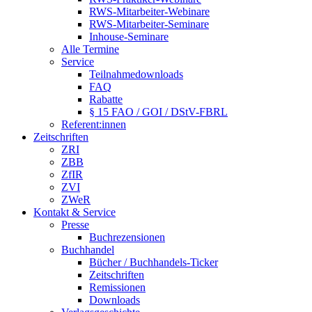
RWS-Mitarbeiter-Webinare
RWS-Mitarbeiter-Seminare
Inhouse-Seminare
Alle Termine
Service
Teilnahmedownloads
FAQ
Rabatte
§ 15 FAO / GOI / DStV-FBRL
Referent:innen
Zeitschriften
ZRI
ZBB
ZfIR
ZVI
ZWeR
Kontakt & Service
Presse
Buchrezensionen
Buchhandel
Bücher / Buchhandels-Ticker
Zeitschriften
Remissionen
Downloads