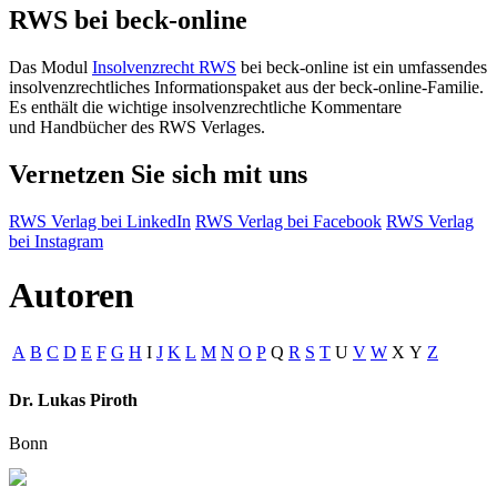
RWS bei beck-online
Das Modul
Insolvenzrecht RWS
bei beck-online ist ein umfassendes
insolvenzrechtliches Informationspaket aus der beck-online-Familie.
Es enthält die wichtige insolvenzrechtliche Kommentare
und Handbücher des RWS Verlages.
Vernetzen Sie sich mit uns
RWS Verlag bei LinkedIn
RWS Verlag bei Facebook
RWS Verlag
bei Instagram
Autoren
A
B
C
D
E
F
G
H
I
J
K
L
M
N
O
P
Q
R
S
T
U
V
W
X
Y
Z
Dr. Lukas Piroth
Bonn