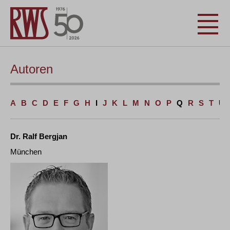
Autoren
A
B
C
D
E
F
G
H
I
J
K
L
M
N
O
P
Q
R
S
T
U
Dr. Ralf Bergjan
München