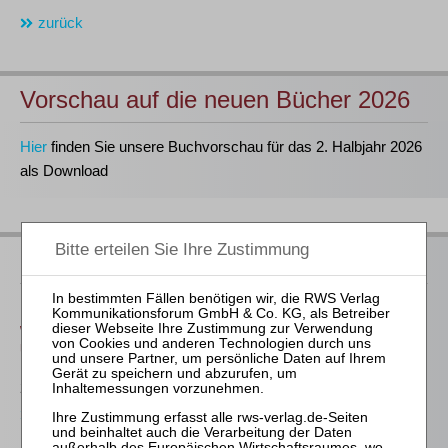
zurück
Vorschau auf die neuen Bücher 2026
Hier
finden Sie unsere Buchvorschau für das 2. Halbjahr 2026
als Download
Neu im Buchprogramm
Baums / Thoma / Verse (Hrsg.)
WpÜG – Kommentar zum Wertpapiererwerbs- und
Übernahmegesetz
289,00 €
Bestellen