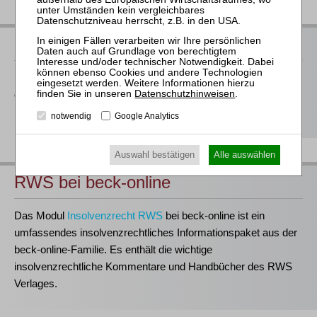
RWS bei Juris
Der RWS Verlag ist
Partner der jurisAllianz
. Vieler unserer Titel
erhalten Sie deshalb auch im Rahmen ausgewählter juris-
Datenschutzhinweisen
.
Produkte.
notwendig
Google Analytics
Auswahl bestätigen
Alle auswählen
RWS bei beck-online
Das Modul
Insolvenzrecht RWS
bei beck-online ist ein
umfassendes insolvenzrechtliches Informationspaket aus der
beck-online-Familie. Es enthält die wichtige
insolvenzrechtliche Kommentare und Handbücher des RWS
Verlages.