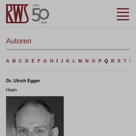
Autoren
A
B
C
D
E
F
G
H
I
J
K
L
M
N
O
P
Q
R
S
T
U
Dr. Ulrich Egger
Haan