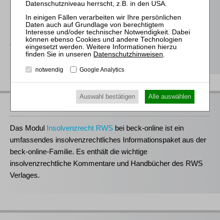
RWS bei Juris
Der RWS Verlag ist
Partner der jurisAllianz
. Vieler unserer Titel
erhalten Sie deshalb auch im Rahmen ausgewählter juris-
Datenschutzhinweisen
.
Produkte.
notwendig
Google Analytics
Auswahl bestätigen
Alle auswählen
RWS bei beck-online
Das Modul
Insolvenzrecht RWS
bei beck-online ist ein
umfassendes insolvenzrechtliches Informationspaket aus der
beck-online-Familie. Es enthält die wichtige
insolvenzrechtliche Kommentare und Handbücher des RWS
Verlages.