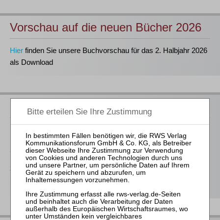
Vorschau auf die neuen Bücher 2026
Hier
finden Sie unsere Buchvorschau für das 2. Halbjahr 2026
als Download
Neu im Buchprogramm
Prütting / Bork / Jacoby (Hrsg.)
InsO – Kommentar zur Insolvenzordnung
5 Bände, Stand 6/26 (108. Lfg.)
368,00 €
Bestellen