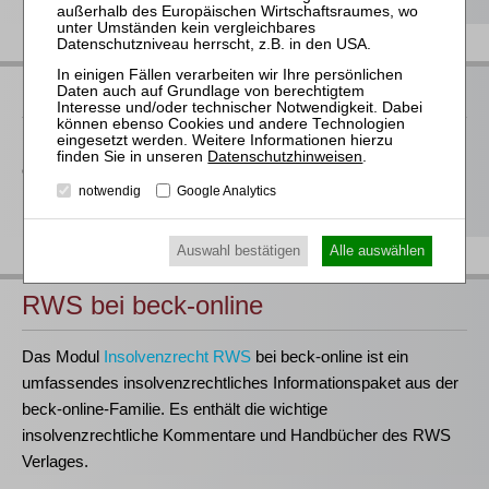
RWS bei Juris
Der RWS Verlag ist
Partner der jurisAllianz
. Vieler unserer Titel
Datenschutzhinweisen
.
erhalten Sie deshalb auch im Rahmen ausgewählter juris-
notwendig
Google Analytics
Produkte.
Auswahl bestätigen
Alle auswählen
RWS bei beck-online
Das Modul
Insolvenzrecht RWS
bei beck-online ist ein
umfassendes insolvenzrechtliches Informationspaket aus der
beck-online-Familie. Es enthält die wichtige
insolvenzrechtliche Kommentare und Handbücher des RWS
Verlages.