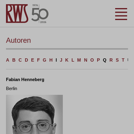
Autoren
A
B
C
D
E
F
G
H
I
J
K
L
M
N
O
P
Q
R
S
T
U
Fabian Henneberg
Berlin