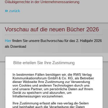
Gläubigerrechte in der Unternehmenssanierung
zurück
Vorschau auf die neuen Bücher 2026
Hier
finden Sie unsere Buchvorschau für das 2. Halbjahr 2026
als Download
Neu im Buchprogramm
Prütting / Bork / Jacoby (Hrsg.)
InsO – Kommentar zur Insolvenzordnung
5 Bände, Stand 6/26 (108. Lfg.)
368,00 €
Bestellen