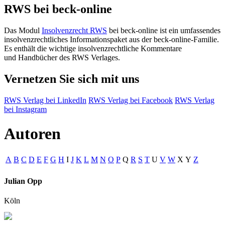
RWS bei beck-online
Das Modul
Insolvenzrecht RWS
bei beck-online ist ein umfassendes
insolvenzrechtliches Informationspaket aus der beck-online-Familie.
Es enthält die wichtige insolvenzrechtliche Kommentare
und Handbücher des RWS Verlages.
Vernetzen Sie sich mit uns
RWS Verlag bei LinkedIn
RWS Verlag bei Facebook
RWS Verlag
bei Instagram
Autoren
A
B
C
D
E
F
G
H
I
J
K
L
M
N
O
P
Q
R
S
T
U
V
W
X
Y
Z
Julian Opp
Köln