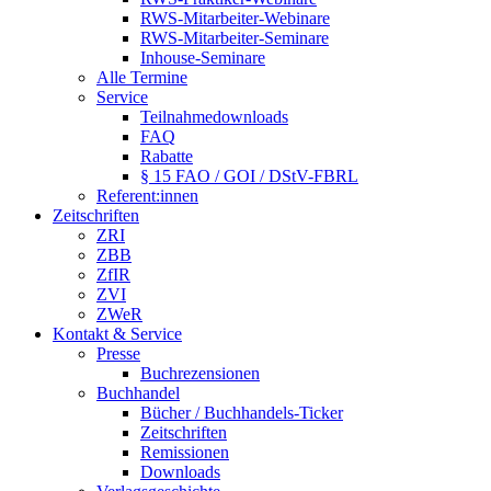
RWS-Mitarbeiter-Webinare
RWS-Mitarbeiter-Seminare
Inhouse-Seminare
Alle Termine
Service
Teilnahmedownloads
FAQ
Rabatte
§ 15 FAO / GOI / DStV-FBRL
Referent:innen
Zeitschriften
ZRI
ZBB
ZfIR
ZVI
ZWeR
Kontakt & Service
Presse
Buchrezensionen
Buchhandel
Bücher / Buchhandels-Ticker
Zeitschriften
Remissionen
Downloads