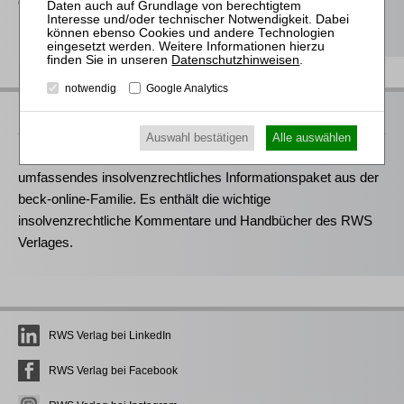
erhalten Sie deshalb auch im Rahmen ausgewählter juris-
Produkte.
Datenschutzhinweisen
.
notwendig
Google Analytics
RWS bei beck-online
Auswahl bestätigen
Alle auswählen
Das Modul
Insolvenzrecht RWS
bei beck-online ist ein
umfassendes insolvenzrechtliches Informationspaket aus der
beck-online-Familie. Es enthält die wichtige
insolvenzrechtliche Kommentare und Handbücher des RWS
Verlages.
RWS Verlag bei LinkedIn
RWS Verlag bei Facebook