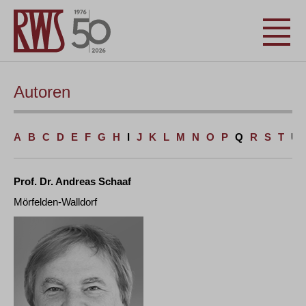
Autoren
A
B
C
D
E
F
G
H
I
J
K
L
M
N
O
P
Q
R
S
T
U
Prof. Dr. Andreas Schaaf
Mörfelden-Walldorf