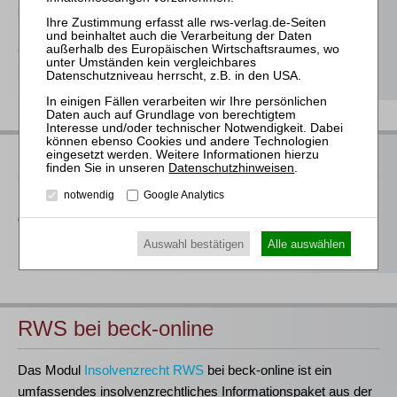
Übernahmegesetz
289,00 €
Bestellen
RWS bei Juris
Datenschutzhinweisen
.
notwendig
Google Analytics
Der RWS Verlag ist
Partner der jurisAllianz
. Vieler unserer Titel
erhalten Sie deshalb auch im Rahmen ausgewählter juris-
Produkte.
Auswahl bestätigen
Alle auswählen
RWS bei beck-online
Das Modul
Insolvenzrecht RWS
bei beck-online ist ein
umfassendes insolvenzrechtliches Informationspaket aus der