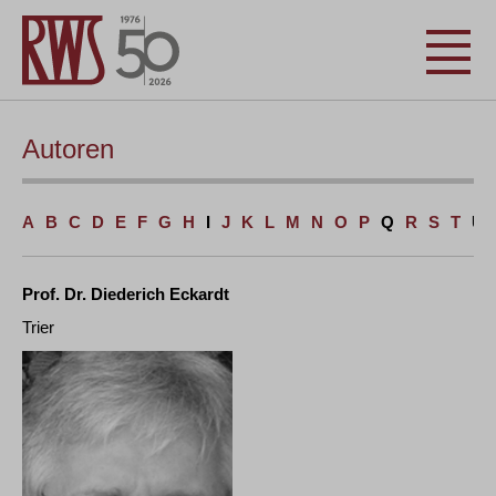
Autoren
A
B
C
D
E
F
G
H
I
J
K
L
M
N
O
P
Q
R
S
T
U
Prof. Dr. Diederich Eckardt
Trier