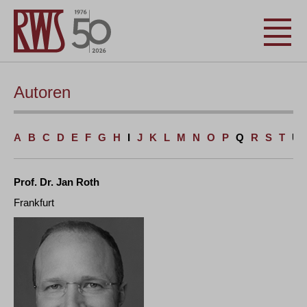
Autoren
A
B
C
D
E
F
G
H
I
J
K
L
M
N
O
P
Q
R
S
T
U
Prof. Dr. Jan Roth
Frankfurt