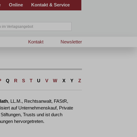
e
Online
Kontakt & Service
Kontakt
Newsletter
P
Q
R
S
T
U
V
W
X
Y
Z
lath
, LL.M., Rechtsanwalt, FAStR,
isiert auf Unternehmenskauf, Private
 Stiftungen, Trusts und ist durch
chungen hervorgetreten.