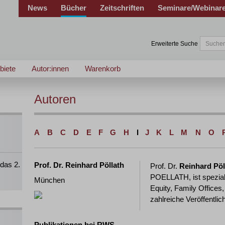
News
Bücher
Zeitschriften
Seminare/Webinar
Erweiterte Suche
biete
Autor:innen
Warenkorb
Autoren
A
B
C
D
E
F
G
H
I
J
K
L
M
N
O
das 2.
Prof. Dr. Reinhard Pöllath
Prof. Dr.
Reinhard Pöl
POELLATH, ist spezial
München
Equity, Family Offices,
zahlreiche Veröffentli
Publikationen bei RWS