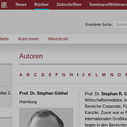
News
Bücher
Zeitschriften
Seminare/Webinar
Erweiterte Suche
biete
Autor:innen
Warenkorb
Autoren
A
B
C
D
E
F
G
H
I
J
K
L
M
N
O
das 2.
Prof. Dr. Stephan Göthel
Prof. Dr.
Stephan R. G
Wirtschaftsmediator, i
Hamburg
Bereiche Corporate, F
Kanzlei. Zuvor war er 
internationalen Großk
liegen in den Bereiche