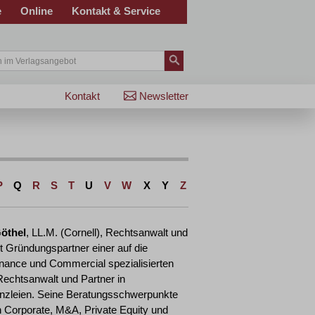
e
Online
Kontakt & Service
Kontakt
Newsletter
P
Q
R
S
T
U
V
W
X
Y
Z
öthel
, LL.M. (Cornell), Rechtsanwalt und
st Gründungspartner einer auf die
inance und Commercial spezialisierten
Rechtsanwalt und Partner in
anzleien. Seine Beratungsschwerpunkte
n Corporate, M&A, Private Equity und