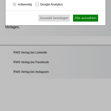
Das Modul
Insolvenzrecht RWS
bei beck-online ist ein
notwendig
Google Analytics
umfassendes insolvenzrechtliches Informationspaket aus der
beck-online-Familie. Es enthält die wichtige
Auswahl bestätigen
Alle auswählen
insolvenzrechtliche Kommentare und Handbücher des RWS
Verlages.
RWS Verlag bei LinkedIn
RWS Verlag bei Facebook
RWS Verlag bei Instagram