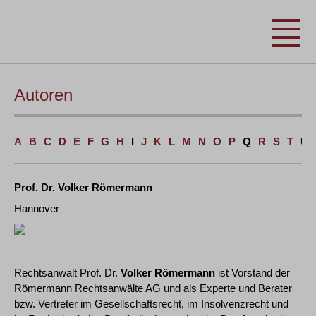
Autoren
A
B
C
D
E
F
G
H
I
J
K
L
M
N
O
P
Q
R
S
T
U
Prof. Dr. Volker Römermann
Hannover
Rechtsanwalt Prof. Dr.
Volker Römermann
ist Vorstand der
Römermann Rechtsanwälte AG und als Experte und Berater
bzw. Vertreter im Gesellschaftsrecht, im Insolvenzrecht und