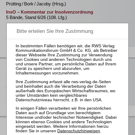
Prütting / Bork / Jacoby (Hrsg.)
InsO – Kommentar zur Insolvenzordnung
5 Bände, Stand 6/26 (108. Lfg.)
368,00 €
Bestellen
RWS bei Juris
Der RWS Verlag ist
Partner der jurisAllianz
. Vieler unserer Titel
erhalten Sie deshalb auch im Rahmen ausgewählter juris-
Produkte.
RWS bei beck-online
Datenschutzhinweisen
.