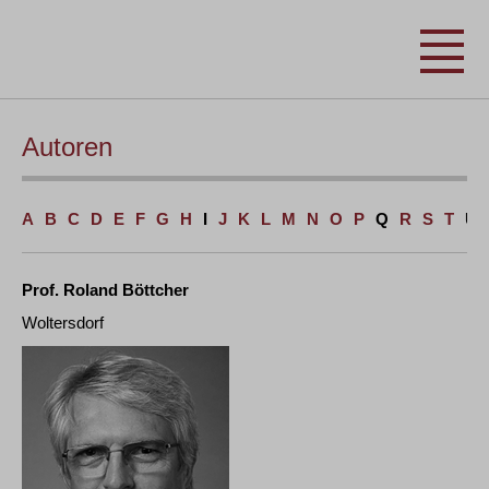
Autoren
A
B
C
D
E
F
G
H
I
J
K
L
M
N
O
P
Q
R
S
T
U
Prof. Roland Böttcher
Woltersdorf