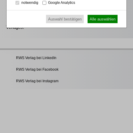
notwendig
Google Analytics
umfassendes insolvenzrechtliches Informationspaket aus der
beck-online-Familie. Es enthält die wichtige
Auswahl bestätigen
Alle auswählen
insolvenzrechtliche Kommentare und Handbücher des RWS
Verlages.
RWS Verlag bei LinkedIn
RWS Verlag bei Facebook
RWS Verlag bei Instagram