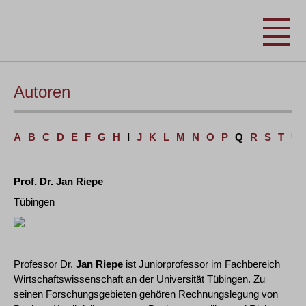
Autoren
A
B
C
D
E
F
G
H
I
J
K
L
M
N
O
P
Q
R
S
T
U
Prof. Dr. Jan Riepe
Tübingen
Professor Dr.
Jan Riepe
ist Juniorprofessor im Fachbereich
Wirtschaftswissenschaft an der Universität Tübingen. Zu
seinen Forschungsgebieten gehören Rechnungslegung von