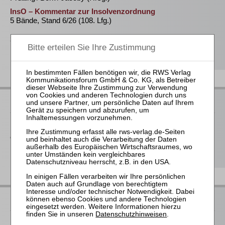
InsO – Kommentar zur Insolvenzordnung
5 Bände, Stand 6/26 (108. Lfg.)
368,00 €
Bestellen
RWS bei Juris
Der RWS Verlag ist
Partner der jurisAllianz
. Vieler unserer Titel
erhalten Sie deshalb auch im Rahmen ausgewählter juris-
Produkte.
RWS bei beck-online
Datenschutzhinweisen
.
Das Modul
Insolvenzrecht RWS
bei beck-online ist ein