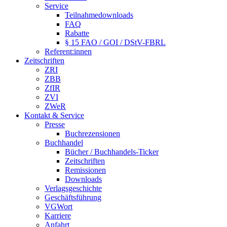
Service
Teilnahmedownloads
FAQ
Rabatte
§ 15 FAO / GOI / DStV-FBRL
Referent:innen
Zeitschriften
ZRI
ZBB
ZfIR
ZVI
ZWeR
Kontakt & Service
Presse
Buchrezensionen
Buchhandel
Bücher / Buchhandels-Ticker
Zeitschriften
Remissionen
Downloads
Verlagsgeschichte
Geschäftsführung
VGWort
Karriere
Anfahrt