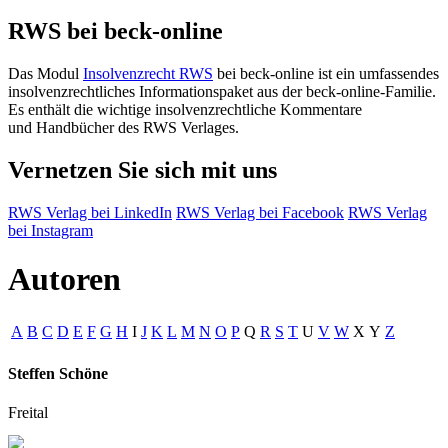
RWS bei beck-online
Das Modul
Insolvenzrecht RWS
bei beck-online ist ein umfassendes
insolvenzrechtliches Informationspaket aus der beck-online-Familie.
Es enthält die wichtige insolvenzrechtliche Kommentare
und Handbücher des RWS Verlages.
Vernetzen Sie sich mit uns
RWS Verlag bei LinkedIn
RWS Verlag bei Facebook
RWS Verlag
bei Instagram
Autoren
A
B
C
D
E
F
G
H
I
J
K
L
M
N
O
P
Q
R
S
T
U
V
W
X
Y
Z
Steffen Schöne
Freital