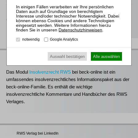
Der RWS Verlag ist
Partner der jurisAllianz
. Vieler unserer Titel
erhalten Sie deshalb auch im Rahmen ausgewählter juris-
Produkte.
Datenschutzhinweisen
.
notwendig
Google Analytics
RWS bei beck-online
Auswahl bestätigen
Alle auswählen
Das Modul
Insolvenzrecht RWS
bei beck-online ist ein
umfassendes insolvenzrechtliches Informationspaket aus der
beck-online-Familie. Es enthält die wichtige
insolvenzrechtliche Kommentare und Handbücher des RWS
Verlages.
RWS Verlag bei LinkedIn