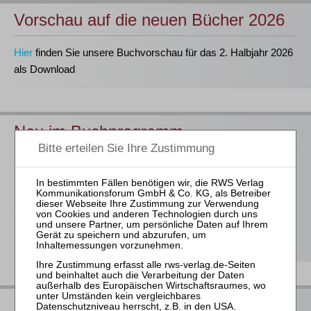
Vorschau auf die neuen Bücher 2026
Hier
finden Sie unsere Buchvorschau für das 2. Halbjahr 2026
als Download
Neu im Buchprogramm
Prütting / Bork / Jacoby (Hrsg.)
InsO – Kommentar zur Insolvenzordnung
5 Bände, Stand 6/26 (108. Lfg.)
368,00 €
Bestellen
RWS bei Juris