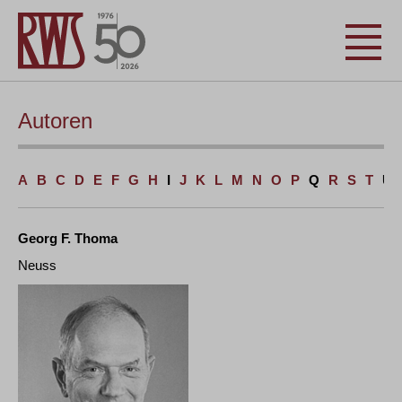
Autoren
A
B
C
D
E
F
G
H
I
J
K
L
M
N
O
P
Q
R
S
T
U
Georg F. Thoma
Neuss