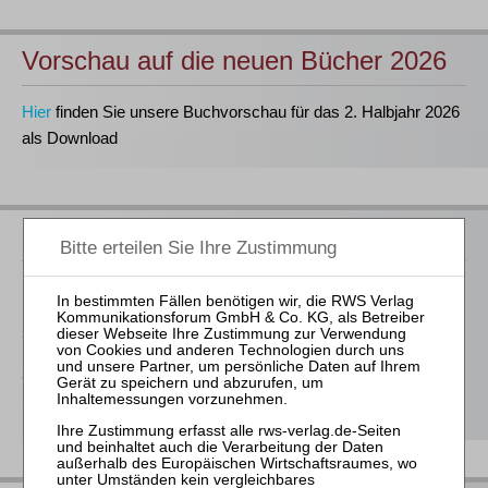
Vorschau auf die neuen Bücher 2026
Hier
finden Sie unsere Buchvorschau für das 2. Halbjahr 2026
als Download
Neu im Buchprogramm
Prütting / Bork / Jacoby (Hrsg.)
InsO – Kommentar zur Insolvenzordnung
5 Bände, Stand 6/26 (108. Lfg.)
368,00 €
Bestellen