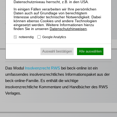
RWS bei Juris
Der RWS Verlag ist
Partner der jurisAllianz
. Vieler unserer Titel
erhalten Sie deshalb auch im Rahmen ausgewählter juris-
Datenschutzhinweisen
.
Produkte.
notwendig
Google Analytics
Auswahl bestätigen
Alle auswählen
RWS bei beck-online
Das Modul
Insolvenzrecht RWS
bei beck-online ist ein
umfassendes insolvenzrechtliches Informationspaket aus der
beck-online-Familie. Es enthält die wichtige
insolvenzrechtliche Kommentare und Handbücher des RWS
Verlages.