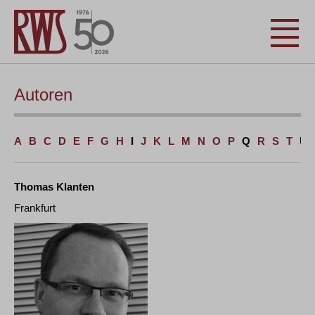
Autoren
A
B
C
D
E
F
G
H
I
J
K
L
M
N
O
P
Q
R
S
T
U
Thomas Klanten
Frankfurt