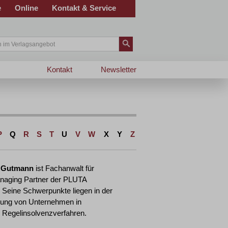
e
Online
Kontakt & Service
Kontakt
Newsletter
P
Q
R
S
T
U
V
W
X
Y
Z
n Gutmann
ist Fachanwalt für
naging Partner der PLUTA
Seine Schwerpunkte liegen in der
rung von Unternehmen in
 Regelinsolvenzverfahren.