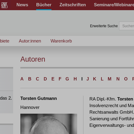
News
Bücher
Zeitschriften
Seminare/Webinar
Erweiterte Suche
biete
Autor:innen
Warenkorb
Autoren
A
B
C
D
E
F
G
H
I
J
K
L
M
N
O
das 2.
Torsten Gutmann
RA Dipl.-Kfm.
Torste
Insolvenzrecht und Ma
Hannover
Rechtsanwalts GmbH. 
Sanierung und Fortfüh
Eigenverwaltungs- und