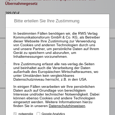
Übernahmegesetz
289,00 €
Bestellen
RWS bei Juris
Der RWS Verlag ist
Partner der jurisAllianz
. Vieler unserer Titel
erhalten Sie deshalb auch im Rahmen ausgewählter juris-
Produkte.
RWS bei beck-online
Datenschutzhinweisen
.
Das Modul
Insolvenzrecht RWS
bei beck-online ist ein
umfassendes insolvenzrechtliches Informationspaket aus der
notwendig
Google Analytics