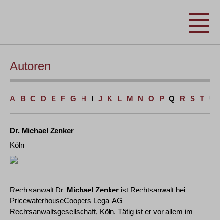
Autoren
A
B
C
D
E
F
G
H
I
J
K
L
M
N
O
P
Q
R
S
T
U
Dr. Michael Zenker
Köln
Rechtsanwalt Dr.
Michael Zenker
ist Rechtsanwalt bei
PricewaterhouseCoopers Legal AG
Rechtsanwaltsgesellschaft, Köln. Tätig ist er vor allem im