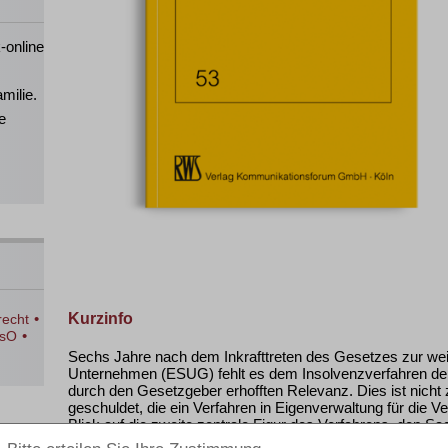
-online
milie.
e
•
Kurzinfo
recht
•
nsO
Sechs Jahre nach dem Inkrafttreten des Gesetzes zur wei
Unternehmen (ESUG) fehlt es dem Insolvenzverfahren der
durch den Gesetzgeber erhofften Relevanz. Dies ist nicht 
geschuldet, die ein Verfahren in Eigenverwaltung für die Ve
Blick auf die zweite zentrale Figur des Verfahrens, den Sac
Unsicherheiten, die bislang nur teilweise Gegenstand einer