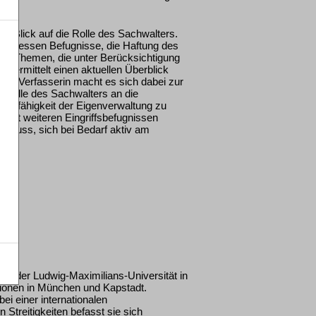
t Blick auf die Rolle des Sachwalters.
r, dessen Befugnisse, die Haftung des
der Themen, die unter Berücksichtigung
vermittelt einen aktuellen Überblick
Die Verfasserin macht es sich dabei zur
e Rolle des Sachwalters an die
ionsfähigkeit der Eigenverwaltung zu
r mit weiteren Eingriffsbefugnissen
n muss, sich bei Bedarf aktiv am
an der Ludwig-Maximilians-Universität in
tionen in München und Kapstadt.
ei einer internationalen
Streitigkeiten befasst sie sich