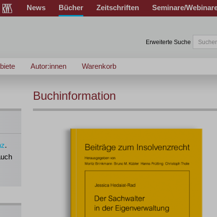
News
Bücher
Zeitschriften
Seminare/Webinar
Erweiterte Suche
biete
Autor:innen
Warenkorb
Buchinformation
nz
.
auch