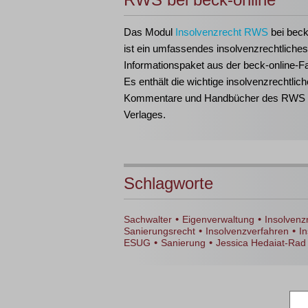
Das Modul
Insolvenzrecht RWS
bei beck
ist ein umfassendes insolvenzrechtliches
Informationspaket aus der beck-online-Fa
Es enthält die wichtige insolvenzrechtlich
Kommentare und Handbücher des RWS
Verlages.
Schlagworte
•
•
Sachwalter
Eigenverwaltung
Insolvenz
•
•
Sanierungsrecht
Insolvenzverfahren
I
•
•
ESUG
Sanierung
Jessica Hedaiat-Rad