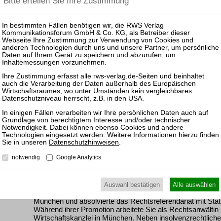
waren.
Das Werk untersucht das Verfahren der Eigenverwaltung mi
Die Aufgabenverteilung zwischen Schuldner und Sachwalte
Sachwalters sowie dessen Vergütung sind ein Ausschnitt 
der aktuellen Rechtsprechung analysiert werden. Das Werk 
über den Meinungsstand in Rechtsprechung und Literatur. 
Aufgabe Lösungsansätze zu finden, die dazu beitragen, di
Bedürfnisse der Praxis anzupassen und letztlich die Funkt
steigern. Das Werk zeigt auf, dass ein Sachwalter nicht nu
ausgestattet sondern allgemein in die Lage versetzt werde
Verfahren zu beteiligen.
Downloads
Datenschutzhinweisen
.
Vorwort
Inhaltsverzeichnis
notwendig
Google Analytics
Autor
Auswahl bestätigen
Alle auswählen
Dr.
Jessica Hedaiat-Rad
studierte Rechtswissenschaften 
München und absolvierte das Rechtsreferendariat mit Sta
Während ihrer Promotion arbeitete Sie als Rechtsanwältin b
Wirtschaftskanzlei in München. Neben insolvenzrechtlichen 