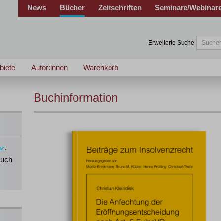
News
Bücher
Zeitschriften
Seminare/Webinar
Erweiterte Suche
biete
Autor:innen
Warenkorb
Buchinformation
nz
.
auch