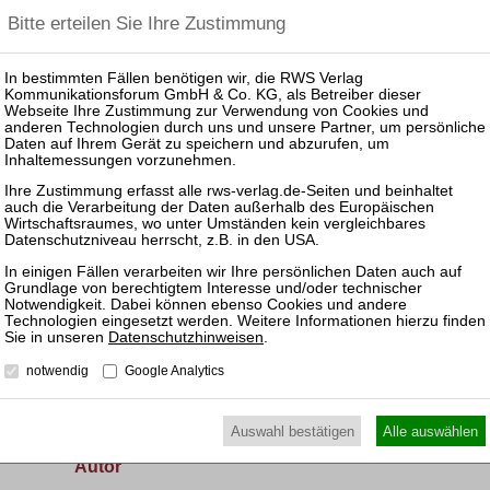
entstehenden Schnittstelle von europäischem Verordnungs
offenbaren sich erhebliche Unsicherheiten und Unwägbar
Wertungsfragen des europäischen Sekundärrechts.
Das Werk arbeitet den neu geschaffenen Rechtsbehelf, d
Luftfahrt GmbH bereits seine viel beachtete Feuertaufe er
auf. Wie weit reicht der Spielraum, den die Mitgliedstaate
haben? Welche Grenzen sind ihnen vor dem Hintergrund e
Unionsrechts gesetzt? Dieses auch für die Praxis hochrel
durch die Untersuchung, die nicht nur die Ausgestaltung 
Gesetzgeber kritisch analysiert, sondern auch die Rechtsl
vergleichend einbezieht. Damit ist die Arbeit auch eine S
Recht der Mitgliedstaaten auf dem Gebiet des Verfahrensr
von den Zielen des europäischen Insolvenzrechts bis hin 
und zeichnet sich durch eine Fülle origineller und stimmig
aufgeworfenen Probleme aus.
Datenschutzhinweisen
.
Downloads
notwendig
Google Analytics
Inhaltsübersicht
Auswahl bestätigen
Alle auswählen
Autor