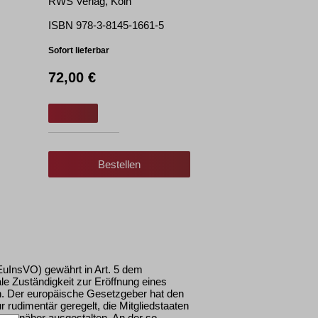
RWS Verlag, Köln
ISBN 978-3-8145-1661-5
Sofort lieferbar
72,00 €
Bestellen
uInsVO) gewährt in Art. 5 dem
le Zuständigkeit zur Eröffnung eines
en. Der europäische Gesetzgeber hat den
rudimentär geregelt, die Mitgliedstaaten
en näher ausgestalten. An der so