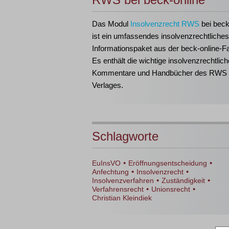
Das Modul
Insolvenzrecht RWS
bei beck
ist ein umfassendes insolvenzrechtliches
Informationspaket aus der beck-online-Fa
Es enthält die wichtige insolvenzrechtlich
Kommentare und Handbücher des RWS
Verlages.
Schlagworte
•
•
EuInsVO
Eröffnungsentscheidung
•
•
Anfechtung
Insolvenzrecht
•
•
Insolvenzverfahren
Zuständigkeit
•
•
Verfahrensrecht
Unionsrecht
Christian Kleindiek