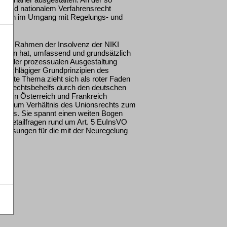
- und nationalem Verfahrensrecht
keiten im Umgang mit Regelungs- und
er im Rahmen der Insolvenz der NIKI
fahren hat, umfassend und grundsätzlich
n bei der prozessualen Ausgestaltung
inschlägiger Grundprinzipien des
evante Thema zieht sich als roter Faden
des Rechtsbehelfs durch den deutschen
age in Österreich und Frankreich
tudie zum Verhältnis des Unionsrechts zum
echts. Sie spannt einen weiten Bogen
zu Detailfragen rund um Art. 5 EuInsVO
er Lösungen für die mit der Neuregelung