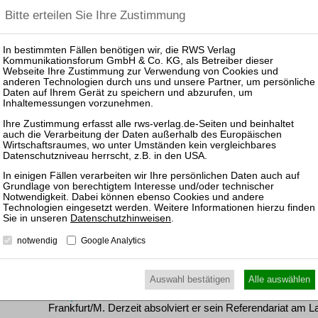
Rechtsprechung aus einem in § 654 BGB enthaltenen all
derjenige seinen Lohnanspruch verwirke, der vorsätzlich od
Treuepflicht so schwerwiegend verletzt, dass er sich sein
Die dogmatische Begründung und die damit verbundenen 
Verwirkungsrechtsprechung sind bisher nicht umfassend be
Schwächen der bisherigen Rechtsprechung auf und erarbei
Downloads
Inhaltsverzeichnis
Rezensionen
„...sollten alle Beteiligten den von
Falk
entwickelten Reform
Datenschutzhinweisen
.
Aufmerksamkeit widmen, es lohnt sich.“ (Prof. Dr. Hans H
notwendig
Google Analytics
Autor
Auswahl bestätigen
Alle auswählen
Philip Falk
studierte Rechtswissenschaft an der Johann W
Frankfurt/M. Derzeit absolviert er sein Referendariat am L