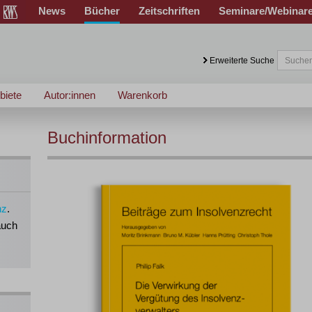
News
Bücher
Zeitschriften
Seminare/Webinar
Erweiterte Suche
biete
Autor:innen
Warenkorb
Buchinformation
nz
.
auch