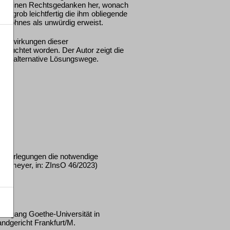
gemeinen Rechtsgedanken her, wonach
er grob leichtfertig die ihm obliegende
es Lohnes als unwürdig erweist.
Auswirkungen dieser
leuchtet worden. Der Autor zeigt die
tet alternative Lösungswege.
überlegungen die notwendige
aarmeyer, in: ZInsO 46/2023)
olfgang Goethe-Universität in
andgericht Frankfurt/M.