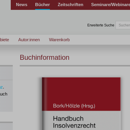
News
Bücher
Zeitschriften
Seminare/Webinar
Erweiterte Suche
biete
Autor:innen
Warenkorb
Buchinformation
nz
.
auch