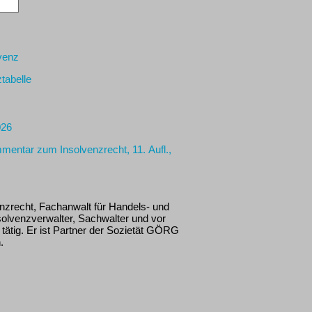
lvenz
ztabelle
026
entar zum Insolvenzrecht, 11. Aufl.,
enzrecht, Fachanwalt für Handels- und
solvenzverwalter, Sachwalter und vor
tätig. Er ist Partner der Sozietät GÖRG
.