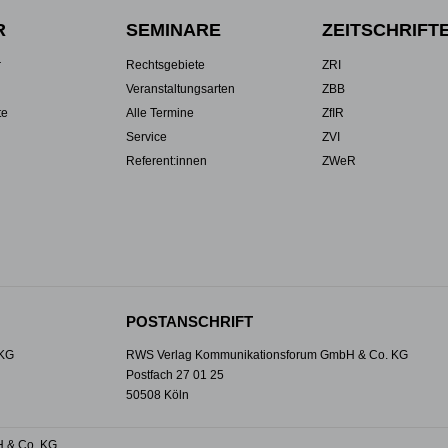
R
SEMINARE
ZEITSCHRIFT
r
Rechtsgebiete
ZRI
Veranstaltungsarten
ZBB
te
Alle Termine
ZfIR
Service
ZVI
Referent:innen
ZWeR
POSTANSCHRIFT
 KG
RWS Verlag Kommunikationsforum GmbH & Co. KG
Postfach 27 01 25
50508 Köln
 & Co. KG