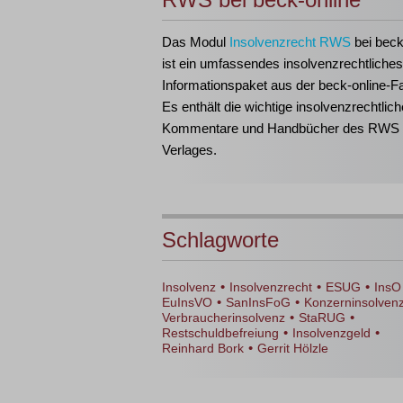
Das Modul
Insolvenzrecht RWS
bei beck
ist ein umfassendes insolvenzrechtliches
Informationspaket aus der beck-online-Fa
Es enthält die wichtige insolvenzrechtlich
Kommentare und Handbücher des RWS
Verlages.
Schlagworte
•
•
•
Insolvenz
Insolvenzrecht
ESUG
InsO
•
•
EuInsVO
SanInsFoG
Konzerninsolven
•
•
Verbraucherinsolvenz
StaRUG
•
•
Restschuldbefreiung
Insolvenzgeld
•
Reinhard Bork
Gerrit Hölzle