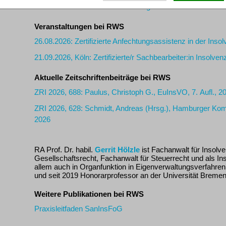
HRI I – Handbuch Restrukturierung vor der Insolvenz
Veranstaltungen bei RWS
26.08.2026: Zertifizierte Anfechtungsassistenz in der Inso
21.09.2026, Köln: Zertifizierte/r Sachbearbeiter:in Insolven
Aktuelle Zeitschriftenbeiträge bei RWS
ZRI 2026, 688: Paulus, Christoph G., EuInsVO, 7. Aufl., 2
ZRI 2026, 628: Schmidt, Andreas (Hrsg.), Hamburger Komm
2026
RA Prof. Dr. habil.
Gerrit Hölzle
ist Fachanwalt für Insolv
Gesellschaftsrecht, Fachanwalt für Steuerrecht und als In
allem auch in Organfunktion in Eigenverwaltungsverfahren 
und seit 2019 Honorarprofessor an der Universität Bremen
Weitere Publikationen bei RWS
Praxisleitfaden SanInsFoG