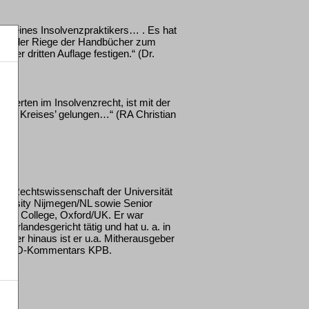
tag eines Insolvenzpraktikers… . Es hat
tz in der Riege der Handbücher zum
 der dritten Auflage festigen.“ (Dr.
perten im Insolvenzrecht, ist mit der
des Kreises’ gelungen…“ (RA Christian
für Rechtswissenschaft der Universität
iversity Nijmegen/NL sowie Senior
ter College, Oxford/UK. Er war
erlandesgericht tätig und hat u. a. in
rüber hinaus ist er u.a. Mitherausgeber
des InsO-Kommentars KPB.