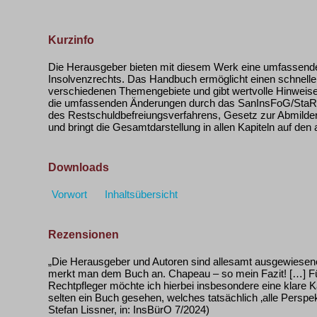
Kurzinfo
Die Herausgeber bieten mit diesem Werk eine umfassende
Insolvenzrechts. Das Handbuch ermöglicht einen schnellen
verschiedenen Themengebiete und gibt wertvolle Hinweise fü
die umfassenden Änderungen durch das SanInsFoG/StaR
des Restschuldbefreiungsverfahrens, Gesetz zur Abmild
und bringt die Gesamtdarstellung in allen Kapiteln auf den 
Downloads
Vorwort
Inhaltsübersicht
Rezensionen
„Die Herausgeber und Autoren sind allesamt ausgewiesene
merkt man dem Buch an. Chapeau – so mein Fazit! […] Fü
Rechtpfleger möchte ich hierbei insbesondere eine klare
selten ein Buch gesehen, welches tatsächlich ‚alle Perspekt
Stefan Lissner, in: InsBürO 7/2024)