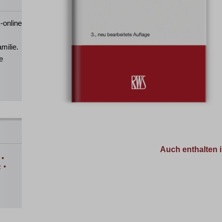
-online
milie.
e
Auch enthalten i
•
•
z