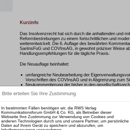
Kurzinfo
Das Insolvenzrecht hat sich durch die anhaltenden und m
Reformbestrebungen zu einem fortschrittlichen und mode
weiterentwickelt. Die 6. Auflage des bewährten Kommentars
SanInsFoG und COVInsAG, in gewohnt präziser Weise ab u
Handlungsempfehlungen für die tägliche Praxis.
Die Neuauflage beinhaltet:
umfangreiche Neubearbeitung der Eigenverwaltungsvors
Vorschriften des COVInsAG und in Abgrenzung zum 
Neukommentierung der bisher in den gesellschaftsrecht
Zahlungsverbote von Geschäftsleitern
Grundlegende Überarbeitung der Vorschriften zu den In
relevanten Vorschriften des COVInsAG
Grundlegende Überarbeitung der Vorschriften zur Rest
der Änderungen des Gesetzes zur weiteren Verkürzung
Neubearbeitung der vergütungsrechtlichen Vorschriften
Das Werk wertet die neue Rechtsprechung seit dem letz
umfassend aus und bezieht die sehr umfangreichen Literat