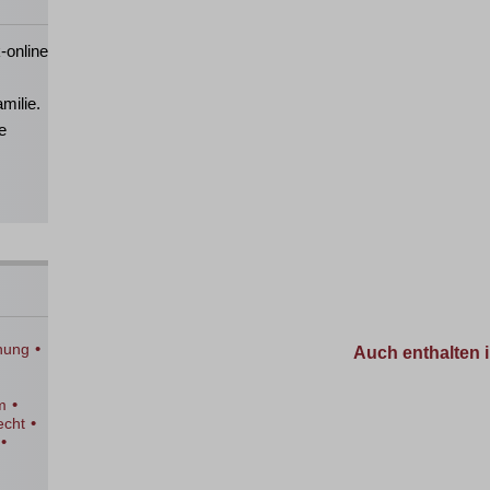
-online
milie.
e
•
nung
Auch enthalten i
•
m
•
echt
•