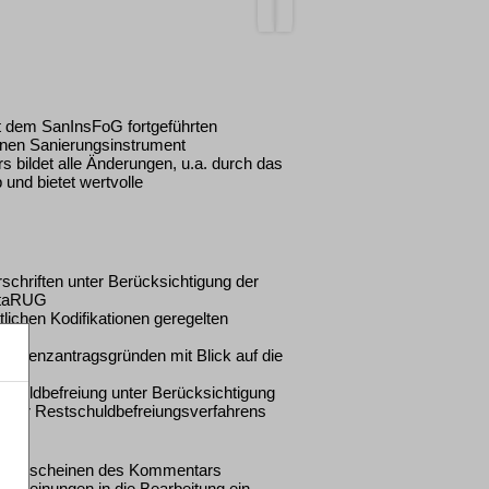
it dem SanInsFoG fortgeführten
rnen Sanierungsinstrument
 bildet alle Änderungen, u.a. durch das
nd bietet wertvolle
chriften unter Berücksichtigung der
StaRUG
lichen Kodifikationen geregelten
solvenzantragsgründen mit Blick auf die
schuldbefreiung unter Berücksichtigung
 der Restschuldbefreiungsverfahrens
ten Erscheinen des Kommentars
urmeinungen in die Bearbeitung ein.