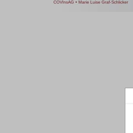
•
COVInsAG
Marie Luise Graf-Schlicker