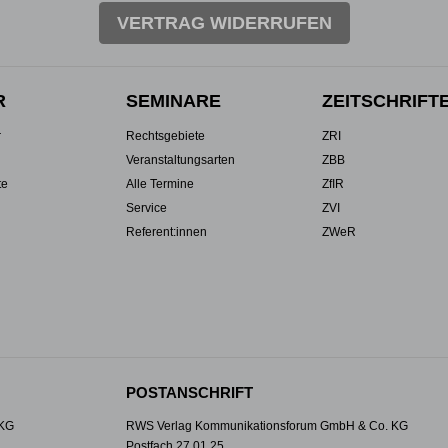
VERTRAG WIDERRUFEN
R
SEMINARE
ZEITSCHRIFT
r
Rechtsgebiete
ZRI
Veranstaltungsarten
ZBB
te
Alle Termine
ZfIR
Service
ZVI
Referent:innen
ZWeR
POSTANSCHRIFT
 KG
RWS Verlag Kommunikationsforum GmbH & Co. KG
Postfach 27 01 25