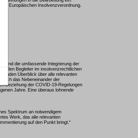
g der Europäischen Insolvenzverordnung.
ng und die umfassende Integrierung der
ktuellen Begleiter im insolvenzrechtlichen
agenden Überblick über alle relevanten
h durch das Nebeneinander der
r Einbeziehung der COVID-19-Regelungen
ngenen Jahre. Eine überaus lohnende
iches Spektrum an notwendigem
ertes Werk, das alle relevanten
mmentierung auf den Punkt bringt.“