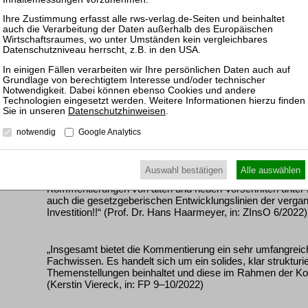
Darüber hinaus enthält es die aktualisierte Kommentierun
Downloads
Vorwort
Inhaltsübersicht
Datenschutzhinweisen
.
Rezensionen
notwendig
Google Analytics
„Die überaus aktuelle Einbindung der neuen Rechtsprechu
vielfältigen Literaturmeinungen sichert dem Nutzer einen a
Alltag. Im Ergebnis bietet dieser Kommentar einen hervorr
Auswahl bestätigen
Alle auswählen
Problemkreise des Insolvenzrechts und integriert zugleic
Kommentierungen von alten und neuen Vorschriften unte
auch die gesetzgeberischen Entwicklungslinien der verga
Investition!!“ (Prof. Dr. Hans Haarmeyer, in: ZInsO 6/2022)
„Insgesamt bietet die Kommentierung ein sehr umfangre
Fachwissen. Es handelt sich um ein solides, klar strukturi
Themenstellungen beinhaltet und diese im Rahmen der Ko
(Kerstin Viereck, in: FP 9–10/2022)