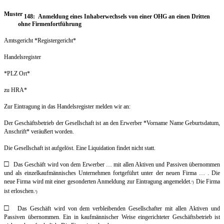
Muster
148: Anmeldung eines Inhaberwechsels von einer OHG an einen Dritten
ohne Firmenfortführung
Amtsgericht *Registergericht*
Handelsregister
*PLZ Ort*
zu HRA*
Zur Eintragung in das Handelsregister melden wir an:
Der Geschäftsbetrieb der Gesellschaft ist an den Erwerber *Vorname Name Geburtsdatum,
Anschrift* veräußert worden.
Die Gesellschaft ist aufgelöst. Eine Liquidation findet nicht statt.
□
Das Geschäft wird von dem Erwerber … mit allen Aktiven und Passiven übernommen
und als einzelkaufmännisches Unternehmen fortgeführt unter der neuen Firma … . Die
neue Firma wird mit einer gesonderten Anmeldung zur Eintragung angemeldet.
Die Firma
)
0
ist erloschen.
)
0
□
Das Geschäft wird von dem verbleibenden Gesellschafter mit allen Aktiven und
Passiven
übernommen. Ein in kaufmännischer Weise eingerichteter Geschäftsbetrieb ist