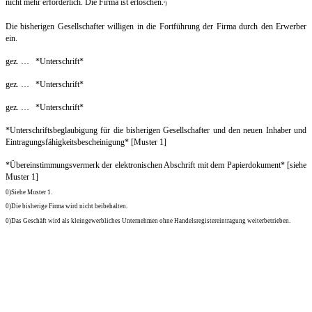
nicht mehr erforderlich. Die Firma ist erloschen.
)
0
Die bisherigen Gesellschafter willigen in die Fortführung der Firma durch den Erwerber
ein.
gez. … *Unterschrift*
gez. … *Unterschrift*
gez. … *Unterschrift*
*Unterschriftsbeglaubigung für die bisherigen Gesellschafter und den neuen Inhaber und
Eintragungsfähigkeitsbescheinigung* [Muster 1]
*Übereinstimmungsvermerk der elektronischen Abschrift mit dem Papierdokument* [siehe
Muster 1]
0
)
Siehe Muster 1.
0
)
Die bisherige Firma wird nicht beibehalten.
0
)
Das Geschäft wird als kleingewerbliches Unternehmen ohne Handelsregistereintragung weiterbetrieben.