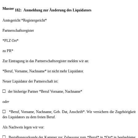
Muster
182: Anmeldung zur Änderung des Liquidators
Amtsgericht *Registergericht*
Partnerschaftsregister
*PLZ Ort*
zu PR*
Zur Eintragung in das Partnerschaftsregister melden wir an:
*Beruf, Vorname, Nachname* ist nicht mehr Liquidator.
Neuer Liquidator der Partnerschaft ist:
□
der bisherige Partner *Beruf Vorname, Nachname*
oder
□
*Beruf, Vorname, Nachname, Geb. Dat, Anschrift*. Wir versichern die Zugehörigkeit
des Liquidators zu dem freien Beruf.
Als Nachweis legen wir vor:
□
Bestallungsurkunde der Kammer zur Zulassung zum *Beruf* in *Ort* in beglaubigter