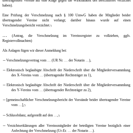
übertragenden Vereine auf eine Klage gegen die Wirksamkeit des Beschlusses verzichtet
haben).
Eine Prüfung der Verschmelzung nach § 100 UmwG haben die Mitglieder beider
übertragender Vereine nicht verlangt; darüber hinaus wurde auf einen
Verschmelzungsbericht verzichtet.
)
0
…
(Antrag, die Verschmelzung im Vereinsregister zu vollziehen, ggfs.
Registervollmachten)
Als Anlagen fügen wir dieser Anmeldung bei:
–
Verschmelzungsvertrag vom … (UR Nr. … der Notarin …),
–
Elektronisch beglaubigte Abschrift der Niederschrift über die Mitgliederversammlung
des X-Vereins vom … (übertragender Rechtsträger zu 1),
–
Elektronisch beglaubigte Abschrift der Niederschrift über die Mitgliederversammlung
des Y-Vereins vom … (übertragender Rechtsträger zu 2),
–
[gemeinschaftlicher Verschmelzungsbericht der Vorstände beider übertragender Vereine
vom …],
)
0
–
Schlussbilanz, aufgestellt auf den …,
)
0
–
Verzichtserklärungen aller Vereinsmitglieder der beteiligten Vereine bezüglich einer
Anfechtung der Verschmelzung (Ur-Er. … der Notarin …).