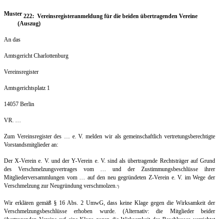
Muster
222: Vereinsregisteranmeldung für die beiden übertragenden Vereine
(Auszug)
An das
Amtsgericht Charlottenburg
Vereinsregister
Amtsgerichtsplatz 1
14057 Berlin
VR. …
Zum Vereinsregister des … e. V. melden wir als gemeinschaftlich vertretungsberechtigte
Vorstandsmitglieder an:
Der X-Verein e. V. und der Y-Verein e. V. sind als übertragende Rechtsträger auf Grund
des Verschmelzungsvertrages vom … und der Zustimmungsbeschlüsse ihrer
Mitgliederversammlungen vom … auf den neu gegründeten Z-Verein e. V. im Wege der
Verschmelzung zur Neugründung verschmolzen.
)
0
Wir erklären gemäß § 16 Abs. 2 UmwG, dass keine Klage gegen die Wirksamkeit der
Verschmelzungsbeschlüsse erhoben wurde. (Alternativ: die Mitglieder beider